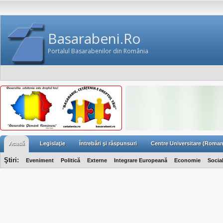
Basarabeni.Ro
Portalul Basarabenilor din România
Acasă
Legislaţie
Întrebări şi răspunsuri
Centre Universitare (Roman
Ştiri:
Eveniment
Politică
Externe
Integrare Europeană
Economie
Socia