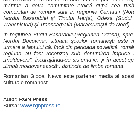
mărime a doua comunitate etnică după cea rusă. 
comunitati de români sunt în regiunile Cernăuţi (Nor
Nordul Basarabiei şi Tinutul Herţa), Odesa (Sudul 
Transnistria) şi Transcarpatia (Maramureşul de Nord).
În regiunea Sudul Basarabiei(Regiunea Odesa), spre
Nordul Bucovinei, situaţia şcolilor româneşti este m
urmare a faptului că, încă din perioada sovietică, româ
regiune au fost recenzaţi sub denumirea impusa 
„moldoveni", încurajându-se sistematic, şi în acest sp
„limbă moldovenească", distincta de limba romana.
Romanian Global News
este partener media al acest
culturale romanesti.
Autor:
RGN Press
Sursa:
www.rgnpress.ro