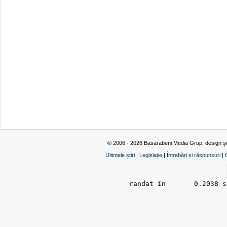
© 2006 - 2026 Basarabeni Media Grup, design ş
Ultimele știri
|
Legislație
|
Întrebări și răspunsuri
|
randat în 	0.