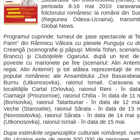
perioada 8-16 mai 2010 caravana 
folclorului românesc la românii din Su
(Regiunea Odesa-Ucraina), transm
Global News
.
Programul cuprinde: turneul de şase spectacole al Te
Pann" din Râmnicu Vâlcea cu piesele
Punguţa cu do
Creangă (scenografie şi păpuşi: Mirela Tofan, scenariul
Brancu) şi
Ciuboţelele Ogarului
, după un text de
poveste cu marionete pe fire (scenariul: Alin Antemi
regia: Alin Antemir) şi tot atâtea reprezentaţii de 
popular românesc ale Ansamblului „Dor Basarabea
Burnu (Utkonosovka), raionul Ismail. Caravana 
localităţile Cartal (Orlovka), raionul Reni - în da
Ciamaşir (Prioziornoe), raionul Chilia - în data de 11 
(Borisovka), raionul Tatarbunar - în data de 12 m
Veche (Staroselie), raionul Sărata - în data de 13 
(Novosiolovka), raionul Sărata - în data de 14 mai 
(Utkonosovka), raionul Ismail - în data de 15 mai.
Dupa estimările organizaţiilor culturale româneşti, num
din Ucraina este de peste 500 000 de persoane, re