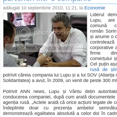
adăugat
10 septembrie 2010, 11:21
, la
Economie
Liderul dem
Lupu, are
comună c
român Sorin
și anume o 
controleaz
corporative 
firme di
comerțului și
Cel puțin aș
rusă de șt
potrivit căreia compania lui Lupu și a lui SOV (Alianț
Solidaritatea) a avut, în 2009, un venit de peste 300 ml
Potrivit ANN news, Lupu și Vântu dețin autoritat
conducerea companiei, după cum arată documentele 
agenția rusă. „Actele arată că orice acțiuni legate de 
îndeplinite doar cu prezența ambelor semnăt
demonstrează egalitatea absolută a celor doi în cadr