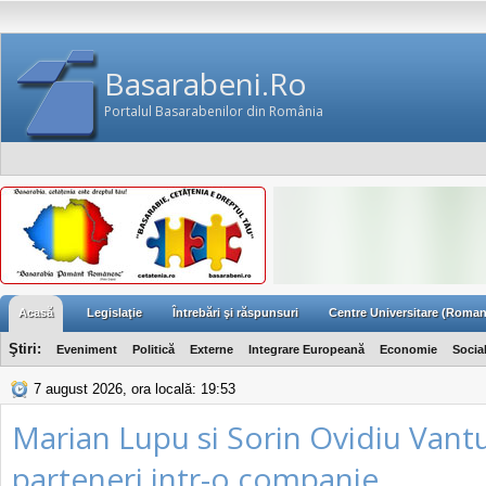
Basarabeni.Ro
Portalul Basarabenilor din România
Acasă
Legislaţie
Întrebări şi răspunsuri
Centre Universitare (Roman
Ştiri:
Eveniment
Politică
Externe
Integrare Europeană
Economie
Socia
7 august 2026, ora locală: 19:53
Marian Lupu si Sorin Ovidiu Vantu
parteneri intr-o companie