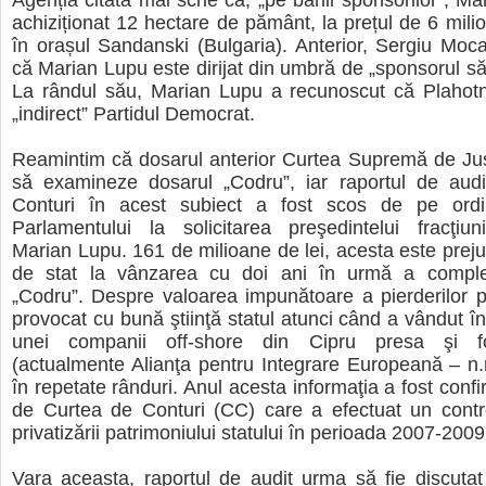
Agenția citată mai scrie că, „pe banii sponsorilor”, Ma
achiziționat 12 hectare de pământ, la prețul de 6 milio
în orașul Sandanski (Bulgaria). Anterior, Sergiu Moc
că Marian Lupu este dirijat din umbră de „sponsorul să
La rândul său, Marian Lupu a recunoscut că Plahotni
„indirect” Partidul Democrat.
Reamintim că dosarul anterior Curtea Supremă de Just
să examineze dosarul „Codru”, iar raportul de audit
Conturi în acest subiect a fost scos de pe ord
Parlamentului la solicitarea preşedintelui fracţiun
Marian Lupu. 161 de milioane de lei, acesta este prejud
de stat la vânzarea cu doi ani în urmă a complex
„Codru”. Despre valoarea impunătoare a pierderilor p
provocat cu bună ştiinţă statul atunci când a vândut în
unei companii off-shore din Cipru presa şi fo
(actualmente Alianţa pentru Integrare Europeană – n.
în repetate rânduri. Anul acesta informaţia a fost confir
de Curtea de Conturi (CC) care a efectuat un contro
privatizării patrimoniului statului în perioada 2007-2009
Vara aceasta, raportul de audit urma să fie discutat