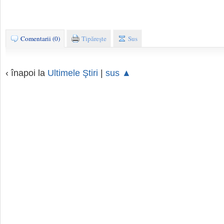
Comentarii (0)
Tipăreşte
Sus
‹ înapoi la
Ultimele Ştiri
|
sus ▲