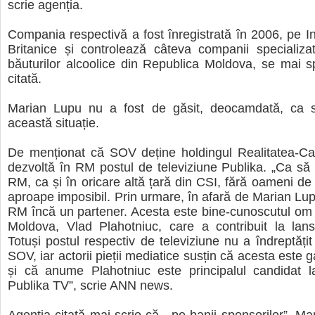
scrie agenția.
Compania respectivă a fost înregistrată în 2006, pe In
Britanice și controlează câteva companii specializa
băuturilor alcoolice din Republica Moldova, se mai s
citată.
Marian Lupu nu a fost de găsit, deocamdată, ca 
această situație.
De menționat că SOV deține holdingul Realitatea-Ca
dezvoltă în RM postul de televiziune Publika. „Ca să f
RM, ca și în oricare altă țară din CSI, fără oameni de 
aproape imposibil. Prin urmare, în afară de Marian Lu
RM încă un partener. Acesta este bine-cunoscutul om 
Moldova, Vlad Plahotniuc, care a contribuit la lans
Totuși postul respectiv de televiziune nu a îndreptățit 
SOV, iar actorii pieții mediatice susțin că acesta este 
și că anume Plahotniuc este principalul candidat 
Publika TV”, scrie ANN news.