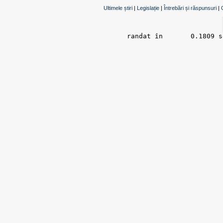
Ultimele știri
|
Legislație
|
Întrebări și răspunsuri
|
randat în 	0.