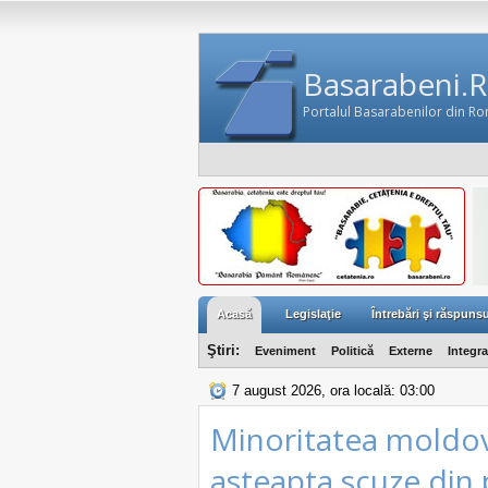
Basarabeni.
Portalul Basarabenilor din R
Acasă
Legislaţie
Întrebări şi răspunsu
Ştiri:
Eveniment
Politică
Externe
Integr
7 august 2026, ora locală: 03:00
Minoritatea moldov
asteapta scuze din 