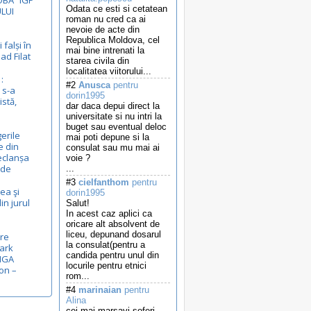
BA” IGP
Odata ce esti si cetatean
LUI
roman nu cred ca ai
nevoie de acte din
Republica Moldova, cel
 falși în
mai bine intrenati la
ad Filat
starea civila din
localitatea viitorului...
:
#2
Anusca
pentru
 s-a
dorin1995
istă,
dar daca depui direct la
universitate si nu intri la
buget sau eventual deloc
gerile
mai poti depune si la
e din
consulat sau mu mai ai
eclanșa
voie ?
ide
...
#3
cielfanthom
pentru
rea şi
dorin1995
in jurul
Salut!
In acest caz aplici ca
oricare alt absolvent de
liceu, depunand dosarul
pre
la consulat(pentru a
Mark
candida pentru unul din
RIGA
locurile pentru etnici
on –
rom...
#4
marinaian
pentru
Alina
cei mai marsavi soferi