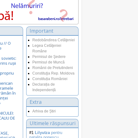
Important
Redobândirea Cetăţeniei
u // O
Legea Cetăţeniei
e
Române
Permisul de Şedere
sovietic:
Permisul de Muncă
ins rușii
e
Românii de Pretutindeni
 propriu
Constituţia Rep. Moldova
Constituția României
merican
Declarația de
gramele
Independență
rămân în
inței
Extra
p
Arhiva de Știri
NICULEI:
ALIU DE
Ultimele răspunsuri
ASE,
#1
Lilyutza
pentru
natalita.popescu