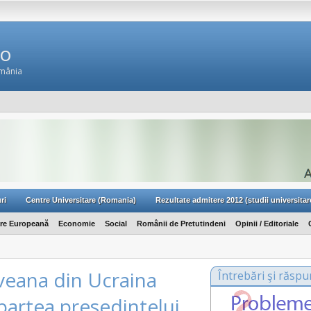
Ro
omânia
ri
Centre Universitare (Romania)
Rezultate admitere 2012 (studii universitar
are Europeană
Economie
Social
Românii de Pretutindeni
Opinii / Editoriale
eana din Ucraina
Întrebări şi răspu
partea presedintelui