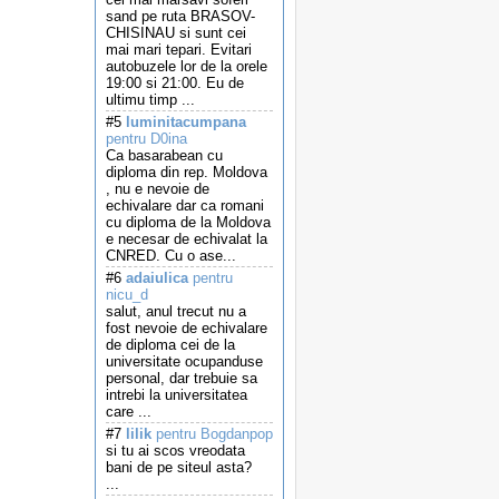
sand pe ruta BRASOV-
CHISINAU si sunt cei
mai mari tepari. Evitari
autobuzele lor de la orele
19:00 si 21:00. Eu de
ultimu timp ...
#5
luminitacumpana
pentru D0ina
Ca basarabean cu
diploma din rep. Moldova
, nu e nevoie de
echivalare dar ca romani
cu diploma de la Moldova
e necesar de echivalat la
CNRED. Cu o ase...
#6
adaiulica
pentru
nicu_d
salut, anul trecut nu a
fost nevoie de echivalare
de diploma cei de la
universitate ocupanduse
personal, dar trebuie sa
intrebi la universitatea
care ...
#7
lilik
pentru Bogdanpop
si tu ai scos vreodata
bani de pe siteul asta?
...