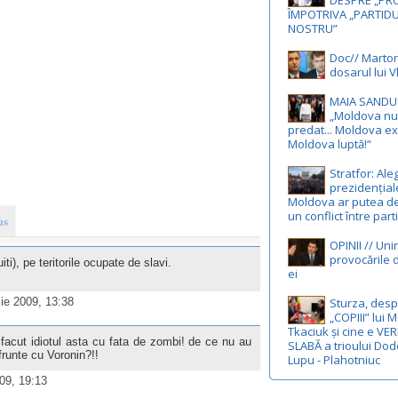
DESPRE „PRO
ÎMPOTRIVA „PARTIDU
NOSTRU”
Doc// Martori
dosarul lui Vl
MAIA SANDU 
„Moldova nu
predat... Moldova ex
Moldova luptă!“
Stratfor: Ale
prezidențial
Moldova ar putea d
un conflict între part
us
OPINII // Uni
provocările d
i), pe teritorile ocupate de slavi.
ei
lie 2009, 13:38
Sturza, des
„COPIII” lui 
Tkaciuk și cine e VE
 facut idiotul asta cu fata de zombi! de ce nu au
SLABĂ a trioului Dod
frunte cu Voronin?!!
Lupu - Plahotniuc
009, 19:13