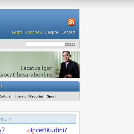
Login
Cont nou
Despre
Contact
e)
Cultură
Interviu / Reportaj
Sport
nsuri