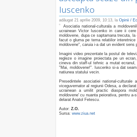
Iuscenko
adăugat
21 aprilie 2009, 10:13
, la
Opinii / Ed
Asociatia national-culturala a moldovenil
ucrainean Victor Iuscenko in care ii cere 
moldovene, dupa ce saptamana trecuta, la o 
facut o gluma pe tema relatiilor interetnice
moldovene", caruia i-a dat un evident sens p
Imagini video prezentate la postul de telev
regleze o imagine proiectata pe un ecran
cineva din staff-ul tehnic a mutat ecranul,
"Mai, moldovene!". Iuscenko si-a dat seama 
natiunea statului vecin.
Presedintele asociatiei national-culturale
viceguvernator al regiunii Odesa, a declarat 
ucrainean a umilit practic diaspora mold
moldovene' cu nuanta peiorativa, pentru a-si
delarat Anatol Fetescu.
Autor:
Z.O.
Sursa:
www.ziua.net