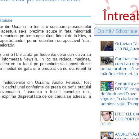
itoriale
or din Ucraina i-a trimis o scrisoare presedintelui
Opinii / Editoriale
acestuia sa-si prezinte scuze in fata minoritatii
reuniune pe tema agriculturi, liderul de la Kiev, a
 apostrofandu-l pe un subaltern cu apelativul "mai,
Octavian Țâc
eiorativ.
altă Găgăuzi
iziune STB il arata pe Iuscenko cerandu-i cuiva sa
Canibalismul 
, informeaza NewsIn. In loc sa reduca imaginea,
cum i-au depr
 ceea ce l-a facut pe presedinte sa-l apostrofeze:
pe basarabeni să s
imediat de gafa si a precizat ca nu s-a referit la
mănânce între ei. La
 a moldovenilor din Ucraina, Anatol Fetescu, fost
Senatului a
in cadrul unei conferinte de presa ca seful statului
DECIDE: pro
oveneasca. "Iuscenko a folosit cuvintele 'mai,
de Work and Travel 
 exprima dispretul fata de cel caruia se adresa", a
vigoare, în ciuda dor
administrației Trum
EFECTELE CA
COD PORTOC
DELIR
ANDREI NĂST