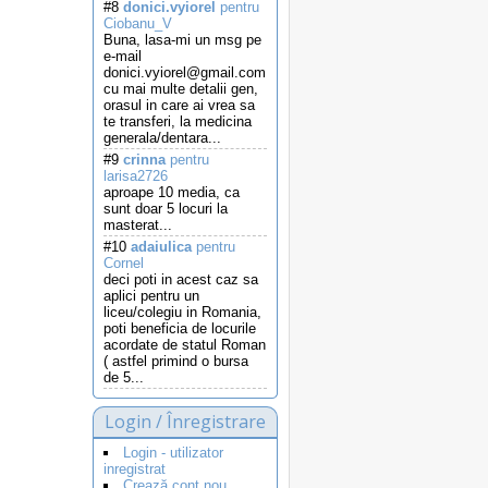
#8
donici.vyiorel
pentru
Ciobanu_V
Buna, lasa-mi un msg pe
e-mail
donici.vyiorel@gmail.com
cu mai multe detalii gen,
orasul in care ai vrea sa
te transferi, la medicina
generala/dentara...
#9
crinna
pentru
larisa2726
aproape 10 media, ca
sunt doar 5 locuri la
masterat...
#10
adaiulica
pentru
Cornel
deci poti in acest caz sa
aplici pentru un
liceu/colegiu in Romania,
poti beneficia de locurile
acordate de statul Roman
( astfel primind o bursa
de 5...
Login / Înregistrare
Login - utilizator
inregistrat
Crează cont nou