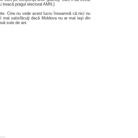
nu treacă pragul electoral AMN.)
nte. Cine nu vede acest lucru înseamnă că nici nu
i mai satisfăcuţi dacă Moldova nu ar mai ieşi din
ouă sute de ani.