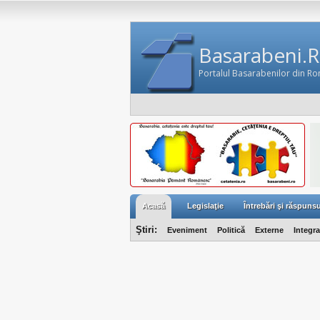
Basarabeni.
Portalul Basarabenilor din R
Acasă
Legislaţie
Întrebări şi răspunsu
Ştiri:
Eveniment
Politică
Externe
Integr