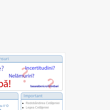
nsuri
Important
Redobândirea Cetăţeniei
u // O
Legea Cetăţeniei
e