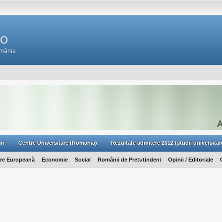
Ro
omânia
ri
Centre Universitare (Romania)
Rezultate admitere 2012 (studii universitar
are Europeană
Economie
Social
Românii de Pretutindeni
Opinii / Editoriale