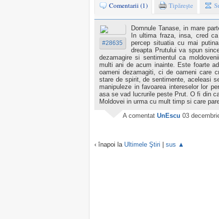
Comentarii (1)
Tipăreşte
S
Domnule Tanase, in mare parte
In ultima fraza, insa, cred c
percep situatia cu mai putin
#28635
dreapta Prutului va spun sinc
dezamagire si sentimentul ca moldovenii 
multi ani de acum inainte. Este foarte 
oameni dezamagiti, ci de oameni care c
stare de spirit, de sentimente, aceleasi se
manipuleze in favoarea intereselor lor pe
asa se vad lucrurile peste Prut. O fi din c
Moldovei in urma cu mult timp si care pare 
A comentat
UnEscu
03 decembrie
‹ înapoi la
Ultimele Ştiri
|
sus ▲