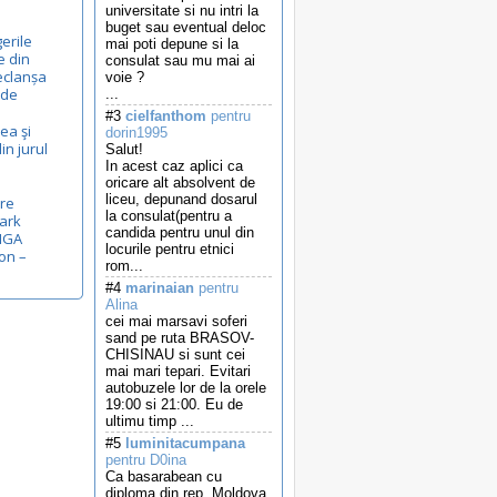
universitate si nu intri la
buget sau eventual deloc
gerile
mai poti depune si la
e din
consulat sau mu mai ai
eclanșa
voie ?
ide
...
#3
cielfanthom
pentru
rea şi
dorin1995
in jurul
Salut!
In acest caz aplici ca
oricare alt absolvent de
liceu, depunand dosarul
pre
la consulat(pentru a
Mark
candida pentru unul din
RIGA
locurile pentru etnici
on –
rom...
#4
marinaian
pentru
Alina
cei mai marsavi soferi
sand pe ruta BRASOV-
CHISINAU si sunt cei
mai mari tepari. Evitari
autobuzele lor de la orele
19:00 si 21:00. Eu de
ultimu timp ...
#5
luminitacumpana
pentru D0ina
Ca basarabean cu
diploma din rep. Moldova