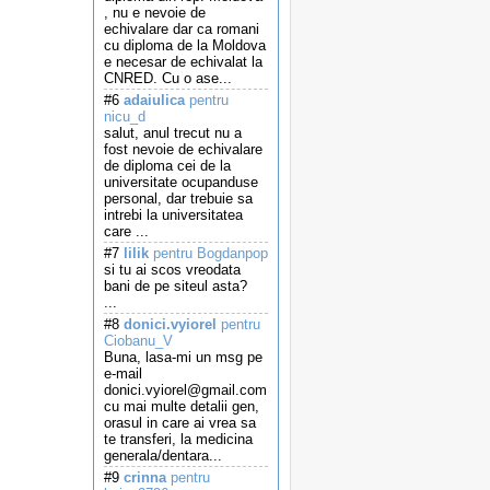
, nu e nevoie de
echivalare dar ca romani
cu diploma de la Moldova
e necesar de echivalat la
CNRED. Cu o ase...
#6
adaiulica
pentru
nicu_d
salut, anul trecut nu a
fost nevoie de echivalare
de diploma cei de la
universitate ocupanduse
personal, dar trebuie sa
intrebi la universitatea
care ...
#7
lilik
pentru Bogdanpop
si tu ai scos vreodata
bani de pe siteul asta?
...
#8
donici.vyiorel
pentru
Ciobanu_V
Buna, lasa-mi un msg pe
e-mail
donici.vyiorel@gmail.com
cu mai multe detalii gen,
orasul in care ai vrea sa
te transferi, la medicina
generala/dentara...
#9
crinna
pentru