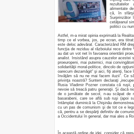
rezultatelor
alimentate de
că, în sfârş
Surprinzător
cetăţeanul sim
politici cu num
Astfel, m-a mirat opinia exprimată la
Realit
timp ce el vorbea, jos, pe ecran, era titr
este deloc adevărat. Caracterizând RM drept
funcţia de reziduu al războiului rece dintr
au dat un vot net în favoarea orientării proe
analist. Insistând asupra cauzelor acestei si
proeuropeni, mai puternici, mai convingăto
solidarităţii moral-politice, dincolo de opţi
oarecum dezamăgit” şi aici, fiţi atenţi, face 
învăţăm să nu ne mai facem iluzii
”. Ce s
privinţa noastră? Suntem declaraţi „irecupe
Rusia Vladimir Pozner constata că ruşii, 
nevoie să treacă patru generaţii. Şi dacă n
de o jumătate de secol, n-au scăpat de 
basarabeni, care se află sub ruşi (apoi 
întâmplat duminică la Chişinău demonstrea
cu un pas de comunism şi de tot ce e legat 
că, pentru a se despărţi definitiv de comun
a Occidentului în general, dar mai ales a R
În această ordine de idei, consider că pr