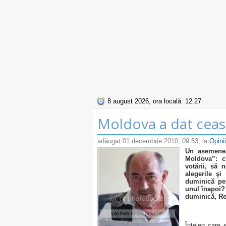
8 august 2026, ora locală: 12:27
Moldova a dat ceas
adăugat
01 decembrie 2010, 09:53
, la
Opinii
Un asemenea
Moldova”: c
votării, să
alegerile şi
duminică pe
unul înapoi?
duminică, Rep
Înţeleg care e