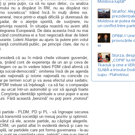
Moldova luptă!“
at) şi prea puţin, ca să nu spun deloc, cu analiza
mului nu a dispărut în RM, nu au dispărut nici
Stratfor: Ale
mo sovieticus” trăind încă în mulţi dintre noi.
prezidențial
neral, trece printr-o etapă dificilă şi dureroasă de
Moldova ar putea d
şadar, de o atenţie sporită, de susţinere, nu
un conflict între part
privinţa noastră
. În situaţia noastră nu avem altă
 Integrarea Europeană. De data aceasta însă nu mai
OPINII // Uni
când constituirea ei a fost negociată doar de liderii
rante. Liderii Alianţei au ajuns la putere prin votul
provocările d
anţă constituită public, pe principii clare, dar nu
o
ei
i
.
Sturza, des
onsideră că au în mână cheile viitoarei guvernări,
„COPIII” lui 
ta, ţinând cont de experienţa de un an şi ceva de
Tkaciuk și cine e VE
înţelegem ce au în vedere liderii PDM când afirmă că
SLABĂ a trioului Dod
enţa social-democrată”; omiterea însă de pe agenda
Lupu - Plahotniuc
tate naţională şi istorie naţională nu coincide cu
ar pe termen scurt şi va avea efectul unui sedativ,
ii PDM trebuie să înţeleagă - ca să fac o comparaţie
au urcat într-un automobil şi vor să ajungă foarte
.
Conştiinţa identităţii spirituale a unui popor e acea
ni. Fără această „benzină” nu poţi porni „motorul”
rei partide - PLDM, PD şi PL - să îngroape securea
i să transmită societăţii un mesaj pozitiv şi optimist.
rul că ele, aceste partide, au câştigat alegerile.
CRM, un partid aflat în evidentă derivă şi care nu
plă, iar partidele care pot forma guvernarea - le-au
c sunt pe conştiinţa unor „patrioţi” care n-au trecut