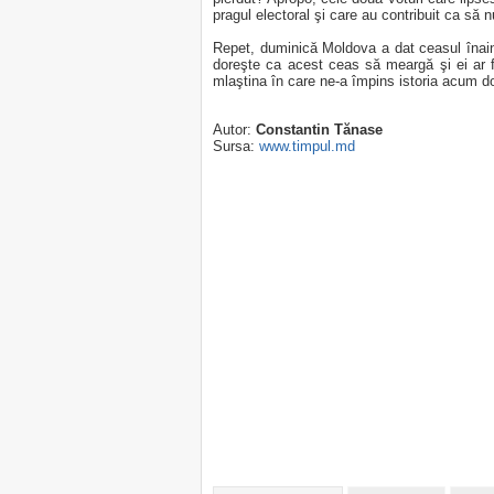
pragul electoral şi care au contribuit ca să 
Repet, duminică Moldova a dat ceasul înai
doreşte ca acest ceas să meargă şi ei ar f
mlaştina în care ne-a împins istoria acum d
Autor:
Constantin Tănase
Sursa:
www.timpul.md