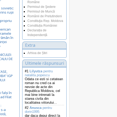
Române
Permisul de Şedere
sovietic:
Permisul de Muncă
ins rușii
e
Românii de Pretutindeni
 propriu
Constituţia Rep. Moldova
Constituția României
merican
Declarația de
gramele
Independență
rămân în
inței
Extra
p
Arhiva de Știri
NICULEI:
ALIU DE
Ultimele răspunsuri
ASE,
#1
Lilyutza
pentru
natalita.popescu
BA” IGP
Odata ce esti si cetatean
LUI
roman nu cred ca ai
nevoie de acte din
Republica Moldova, cel
 falși în
mai bine intrenati la
ad Filat
starea civila din
localitatea viitorului...
:
#2
Anusca
pentru
 s-a
dorin1995
istă,
dar daca depui direct la