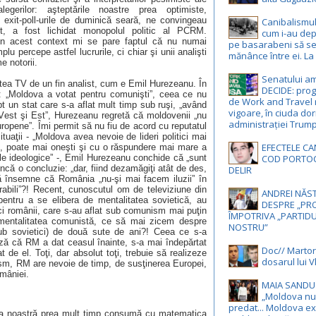
 alegerilor: aşteptările noastre prea optimiste,
 exit-poll-urile de duminică seară, ne convingeau
Canibalismul 
it, a fost lichidat monopolul politic al PCRM.
cum i-au depr
 în acest context mi se pare faptul că nu numai
pe basarabeni să s
plu percepe astfel lucrurile, ci chiar şi unii analişti
mănânce între ei. La
e notorii.
Senatului a
atea TV
de un fin analist, cum e Emil Hurezeanu. În
DECIDE: pro
at: „Moldova a votat pentru comunişti”, ceea ce nu
de Work and Travel 
 un stat care s-a aflat mult timp sub ruşi, „având
vigoare, în ciuda dor
e Vest şi Est”, Hurezeanu regretă că moldovenii „nu
administrației Trum
uropene”. Îmi permit să nu fiu de acord cu reputatul
tuaţii - „Moldova avea nevoie de lideri politici mai
EFECTELE CA
ri, poate mai oneşti şi cu o răspundere mai mare a
unile ideologice” -, Emil Hurezeanu conchide că „sunt
COD PORTOC
încă o concluzie: „
dar, fiind dezamăgiţi atât de des,
DELIR
ă însemne că România „nu-şi mai facem iluzii” în
rabili”?! Recent, cunoscutul om de televiziune din
ANDREI NĂST
pentru a se elibera de mentalitatea sovietică, au
DESPRE „PRO
ici românii, care s-au aflat sub comunism mai puţin
ÎMPOTRIVA „PARTIDU
mentalitatea comunistă, ce să mai zicem despre
NOSTRU”
sub sovietici) de două sute de ani?! Ceea ce s-a
ză că RM a dat ceasul înainte, s-a mai îndepărtat
Doc// Martori
de el. Toţi, dar absolut toţi, trebuie să realizeze
dosarul lui Vl
ism, RM are nevoie de timp, de susţinerea Europei,
omâniei.
MAIA SANDU 
„Moldova nu
predat... Moldova ex
esa noastră prea mult timp consumă cu matematica