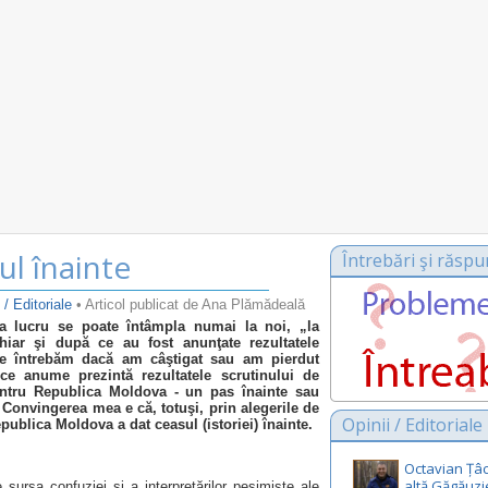
ul înainte
Întrebări şi răspu
 / Editoriale
• Articol publicat de Ana Plămădeală
 lucru se poate întâmpla numai la noi, „la
hiar şi după ce au fost anunţate rezultatele
 ne întrebăm dacă am câştigat sau am pierdut
 ce anume prezintă rezultatele scrutinului de
ntru Republica Moldova - un pas înainte sau
 Convingerea mea e că, totuşi, prin alegerile de
Opinii / Editoriale
ublica Moldova a dat ceasul (istoriei) înainte.
Octavian Țâc
altă Găgăuzi
 sursa confuziei şi a interpretărilor pesimiste ale