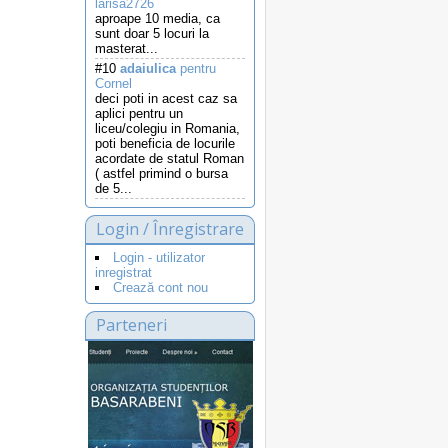
larisa2726
aproape 10 media, ca
sunt doar 5 locuri la
masterat...
#10
adaiulica
pentru
Cornel
deci poti in acest caz sa
aplici pentru un
liceu/colegiu in Romania,
poti beneficia de locurile
acordate de statul Roman
( astfel primind o bursa
de 5...
Login / Înregistrare
Login - utilizator
inregistrat
Crează cont nou
Parteneri