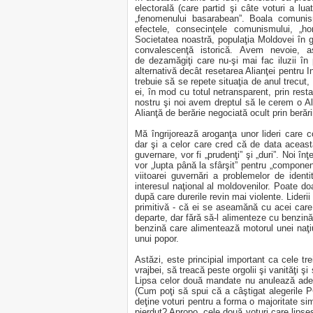
electorală (care partid şi câte voturi a lu
„fenomenului basarabean”. Boala comunis
efectele, consecinţele comunismului, „ho
Societatea noastră, populaţia Moldovei în ge
convalescenţă istorică. Avem nevoie, a
de
dezamăgiţi care
nu-şi mai fac iluzii în 
alternativă decât resetarea Alianţei pentru
trebuie să se repete situaţia de anul trecut, 
ei, în mod cu totul netransparent, prin restau
nostru şi noi avem dreptul să le cerem o Ali
Alianţă de berărie negociată ocult prin berări
Mă îngrijorează aroganţa unor lideri care c
dar şi a celor care cred că de data aceas
guvernare, vor fi „prudenţi” şi „duri”. Noi 
vor „lupta până la sfârşit” pentru „compon
viitoarei guvernări a problemelor de identi
interesul naţional al moldovenilor. Poate do
după care durerile revin mai violente. Lider
primitivă - că ei se aseamănă cu acei care 
departe, dar fără să-l alimenteze cu benzină
benzină care alimentează motorul unei naţiu
unui popor
.
Astăzi, este principial important ca cele t
vrajbei, să treacă peste orgolii şi vanităţi ş
Lipsa celor două mandate nu anulează adevă
(Cum poţi să spui că a câştigat alegerile P
deţine voturi pentru a forma o majoritate sim
pierdut? Apropo, cele două voturi care lipses