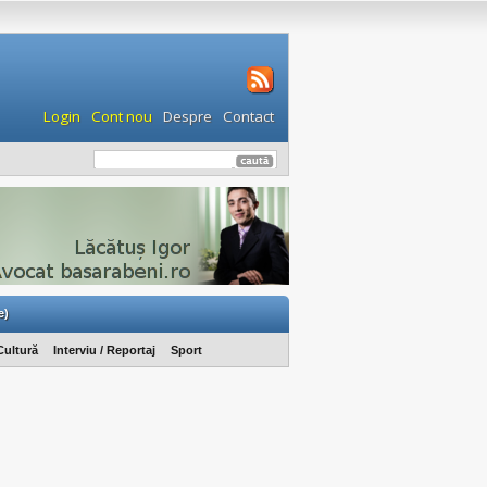
Login
Cont nou
Despre
Contact
e)
Cultură
Interviu / Reportaj
Sport