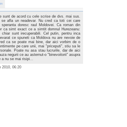
us
 sunt de acord cu cele scrise de dvs. mai sus.
a se afla un neadevar. Nu cred ca toti cei care
a speranta doresc raul Moldovei. Ca roman din
er ca simt exact ce a simtit domnul Hurezeanu:
chiar sunt irecuperabili. Cel putin, pentru inca
adevarat ce spuneti ca Moldova nu are nevoie de
red ca se poate mai bine, dar aici vorbim de o
ntimente pe care unii, mai "priceputi", stiu sa le
rsonale. Poate nu asa stau lucrurile, dar de aici
auza negurii ce au asternut-o "binevoitorii" asupra
a nu se mai risipi...
 2010, 06:20