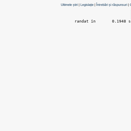
Ultimele știri
|
Legislație
|
Întrebări și răspunsuri
|
randat în 	0.