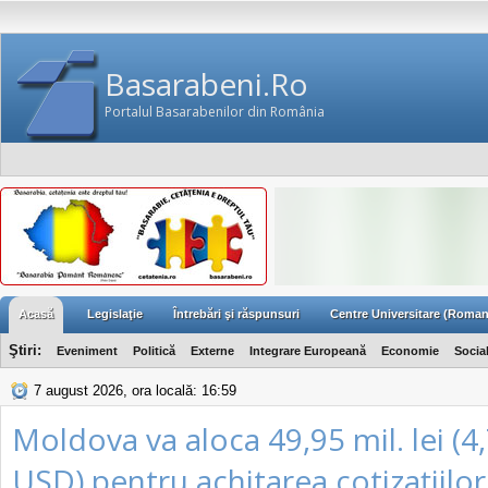
Basarabeni.Ro
Portalul Basarabenilor din România
Acasă
Legislaţie
Întrebări şi răspunsuri
Centre Universitare (Roman
Ştiri:
Eveniment
Politică
Externe
Integrare Europeană
Economie
Socia
7 august 2026, ora locală: 16:59
Moldova va aloca 49,95 mil. lei (4,
USD) pentru achitarea cotizaţiilo