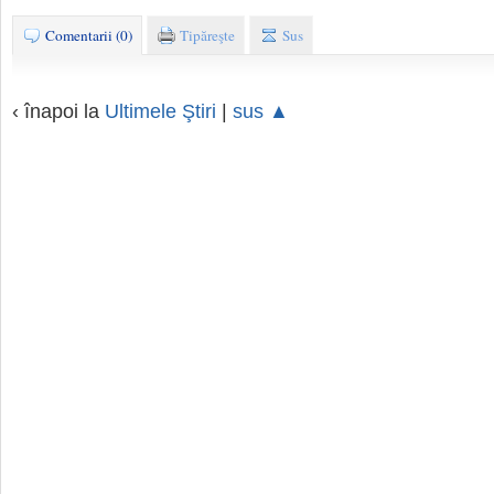
Comentarii (0)
Tipăreşte
Sus
‹ înapoi la
Ultimele Ştiri
|
sus ▲