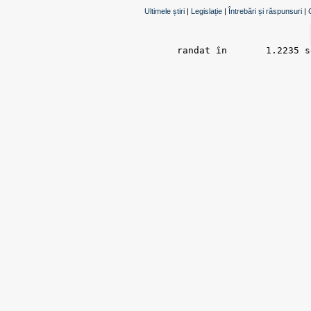
Ultimele știri
|
Legislație
|
Întrebări și răspunsuri
|
randat în 	1.