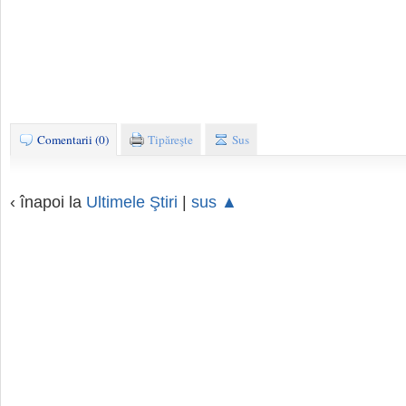
Comentarii (0)
Tipăreşte
Sus
‹ înapoi la
Ultimele Ştiri
|
sus ▲