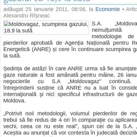
adăugat
25 ianuarie 2011, 08:56
, la
Economie
• Artic
Alexandru Rîșneac
S.A. „Moldov
nemulțumit
metodologie de
pierderilor aprobată de Agenția Națională pentru R
Energetică (ANRE) și cere în continuare scumpirea g
la sută.
Ședința de astăzi în care ANRE urma să fie anunțate n
gaze naturale a fost amânată pentru mâine, 26 ianu
negocierile cu S.A „Moldovagaz” continuă. A
întreprinderii susține că ANRE nu a luat în conside
internaţională şi nici specificul infrastructurii de ga
Moldova.
„Potrivit noii metodologii, volumul pierderilor de r
trebui să fie redus de 4 ori în comparaţie cu aplicare
vechi, ceea ce nu este real”, spun cei de la S.A. 
Aceștia au anunțat că vor contesta în judecată decizi