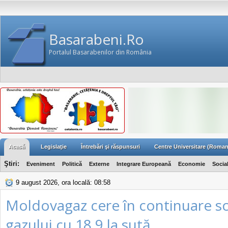
Basarabeni.Ro
Portalul Basarabenilor din România
Acasă
Legislaţie
Întrebări şi răspunsuri
Centre Universitare (Roman
Ştiri:
Eveniment
Politică
Externe
Integrare Europeană
Economie
Socia
9 august 2026, ora locală: 08:58
Moldovagaz cere în continuare s
gazului cu 18,9 la sută