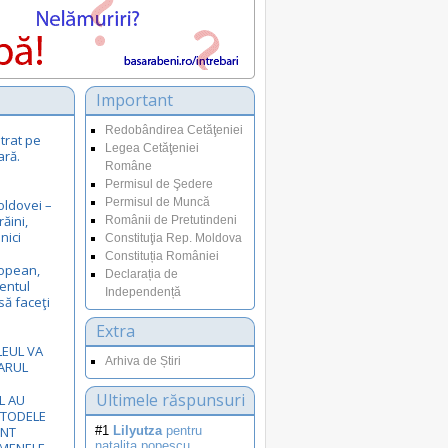
Important
Redobândirea Cetăţeniei
trat pe
Legea Cetăţeniei
ară.
Române
Permisul de Şedere
Permisul de Muncă
oldovei –
răini,
Românii de Pretutindeni
nici
Constituţia Rep. Moldova
Constituția României
opean,
Declarația de
entul
Independență
să faceţi
Extra
LEUL VA
Arhiva de Știri
ARUL
Ultimele răspunsuri
L AU
ETODELE
UNT
#1
Lilyutza
pentru
natalita.popescu