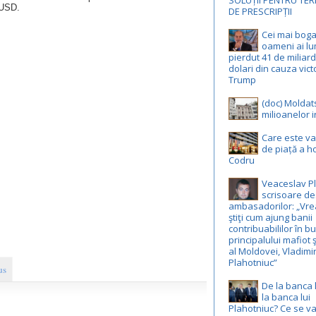
SOLUȚII PENTRU TE
 USD.
DE PRESCRIPȚII
Cei mai boga
oameni ai lu
pierdut 41 de miliar
dolari din cauza victo
Trump
(doc) Moldat
milioanelor i
Care este v
de piață a ho
Codru
Veaceslav Pl
scrisoare de
ambasadorilor: „Vre
ştiţi cum ajung banii
contribuabililor în b
principalului mafiot ş
al Moldovei, Vladimi
Plahotniuc”
us
De la banca 
la banca lui
Plahotniuc? Ce se v