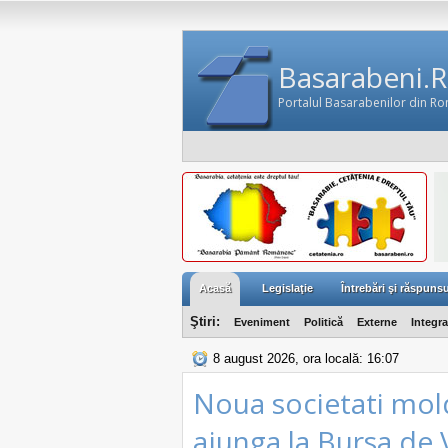
Basarabeni.
Portalul Basarabenilor din R
Acasă
Legislaţie
Întrebări şi răspunsu
Ştiri:
Eveniment
Politică
Externe
Integr
8 august 2026, ora locală: 16:07
Noua societati mol
ajunga la Bursa de 