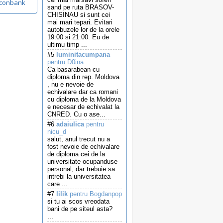
dconbank
sand pe ruta BRASOV-
CHISINAU si sunt cei
mai mari tepari. Evitari
autobuzele lor de la orele
19:00 si 21:00. Eu de
ultimu timp ...
#5
luminitacumpana
pentru D0ina
Ca basarabean cu
diploma din rep. Moldova
, nu e nevoie de
echivalare dar ca romani
cu diploma de la Moldova
e necesar de echivalat la
CNRED. Cu o ase...
#6
adaiulica
pentru
nicu_d
salut, anul trecut nu a
fost nevoie de echivalare
de diploma cei de la
universitate ocupanduse
personal, dar trebuie sa
intrebi la universitatea
care ...
#7
lilik
pentru Bogdanpop
si tu ai scos vreodata
bani de pe siteul asta?
...