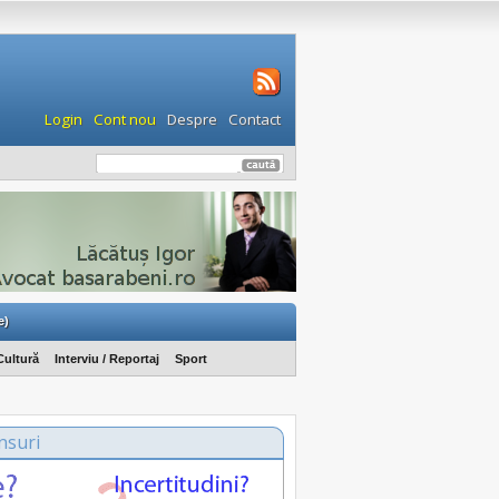
Login
Cont nou
Despre
Contact
e)
Cultură
Interviu / Reportaj
Sport
nsuri