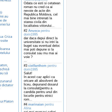
RMENELE
Odata ce esti si cetatean
roman nu cred ca ai
nevoie de acte din
ți
Republica Moldova, cel
mii au
mai bine intrenati la
de de
starea civila din
riei lui
localitatea viitorului...
#2
Anusca
pentru
dorin1995
sa: Criza
dar daca depui direct la
rosite
universitate si nu intri la
buget sau eventual deloc
aloarea
mai poti depune si la
telului
consulat sau mu mai ai
voie ?
...
aton,
#3
cielfanthom
pentru
schisă
dorin1995
au să
Salut!
In acest caz aplici ca
uzunarul
oricare alt absolvent de
liceu, depunand dosarul
i dictator
la consulat(pentru a
r
candida pentru unul din
locurile pentru etnici
rom...
lui Platon
#4
marinaian
pentru
Alina
a
cei mai marsavi soferi