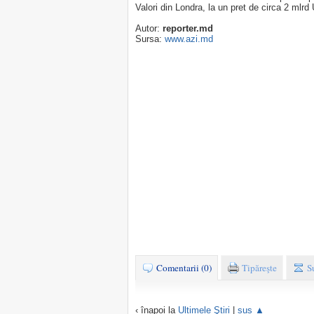
Valori din Londra, la un pret de circa 2 mlrd
Autor:
reporter.md
Sursa:
www.azi.md
Comentarii (0)
Tipăreşte
S
‹ înapoi la
Ultimele Ştiri
|
sus ▲