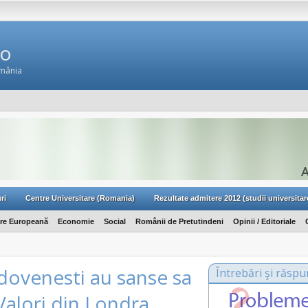
Ro
omânia
ri
Centre Universitare (Romania)
Rezultate admitere 2012 (studii universitar
are Europeană
Economie
Social
Românii de Pretutindeni
Opinii / Editoriale
dovenesti au sanse sa
Întrebări şi răspu
Valori din Londra