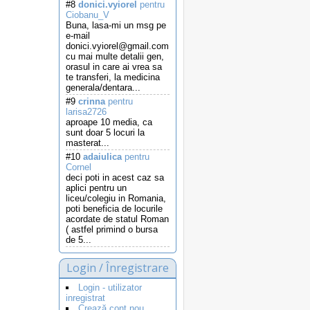
#8
donici.vyiorel
pentru
Ciobanu_V
Buna, lasa-mi un msg pe
e-mail
donici.vyiorel@gmail.com
cu mai multe detalii gen,
orasul in care ai vrea sa
te transferi, la medicina
generala/dentara...
#9
crinna
pentru
larisa2726
aproape 10 media, ca
sunt doar 5 locuri la
masterat...
#10
adaiulica
pentru
Cornel
deci poti in acest caz sa
aplici pentru un
liceu/colegiu in Romania,
poti beneficia de locurile
acordate de statul Roman
( astfel primind o bursa
de 5...
Login / Înregistrare
Login - utilizator
inregistrat
Crează cont nou