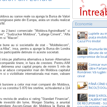
oldova au sanse reale sa ajunga la Bursa de Valori
stigioase piete din Europa, arata un studiu realizat
Economie
-VM.
ve au 2 banci comerciale- "Moldova Agroindbank" si
Luptele au in
ere", "Sudzucker Moldova", "Lafarge Ciment", "Alfa
piața imobili
um si "Macon".
Cazul Pro Imobil
e bune au si societatile de stat - "Moldtelecom",
 Alba", insa, pentru a ajunge la Bursa din Londra
Drumurile M
e participatiile detinute in aceste societati.
dăruite de st
compromise de local
t intra pe platforma alternativa a bursei- Alternative
companiile tinere, in faza de crestere. Pentru AIM
Comisar eur
e detinerea unui capital propriu de minim 5 mln de
către Parlam
za ar aduce companiilor mari din Moldova capitalul
României: Vă rugăm 
m si o vizibilitate internationala mai mare, valoare
ceva!
PÂNĂ CÂND 
rii bursiere a celor mai mari companii din Moldova,
ÎNCOLȚI DOL
si va constitui 5 870 lire sterline, echivalentul a 114
BNM ȘI KROL
u revista de analiza si rating "Standart Financiar",
CALIBRAT M
e investitii din lume, Morgan Stanley, a anuntat
DE RECUPERARE - S
petroliere Ascom-Group din Moldova la Bursa de