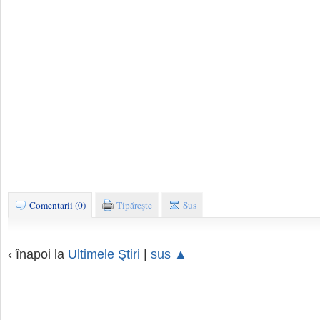
Comentarii (0)
Tipăreşte
Sus
‹ înapoi la
Ultimele Ştiri
|
sus ▲