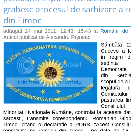
grabesc procesul de sarbizare a 
din Timoc
adăugat
24 mai 2011, 12:43
, 15:43 la
Românii de P
Articol publicat de Alexandru Rîșneac
Sămbătă 21
Cucevo a fo
in regim d
sedinta 
Democrate 
din Serbi
scopul de a l
legatură c
Comitetu
pastrarea li
Consiliului
Minoritatii Nationale Rumâne, controlat la aceasta dat
sarbesti, transmite corespondentul Romanian Glo
Timoc, citand o declaratie a PDRS. "Acest Consili
reprezinta pe romanii din Timoc , pe data de 15