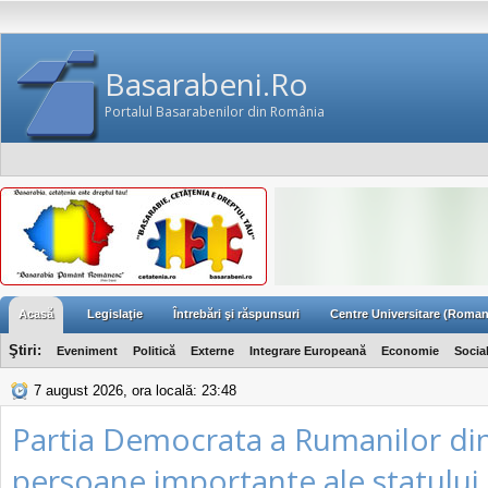
Basarabeni.Ro
Portalul Basarabenilor din România
Acasă
Legislaţie
Întrebări şi răspunsuri
Centre Universitare (Roman
Ştiri:
Eveniment
Politică
Externe
Integrare Europeană
Economie
Socia
7 august 2026, ora locală: 23:48
Partia Democrata a Rumanilor din
persoane importante ale statului