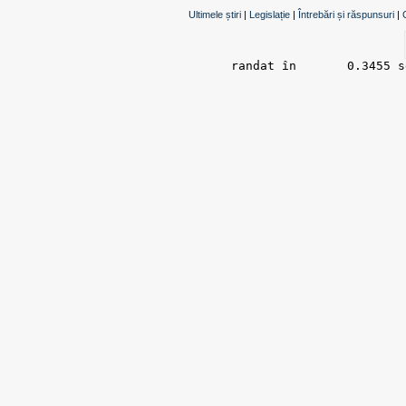
Ultimele știri
|
Legislație
|
Întrebări și răspunsuri
|
randat în 	0.