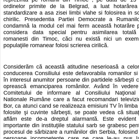
ordinelor primite de la Belgrad, a luat hotarăre
standardizare a asa zisei limbi vlahe si folosirea in sc
chirilic. Presedentia Partiei Democrate a Rumanil
condamnă la modul cel mai ferm această hotarăre 
considera data special pentru asimilarea totală
romanesti din Timoc, căci nu există nici un exem
populaţiile romanear folosi scrierea cirilică.
Considerăm că această atitudine neserioasă a celor
conducerea Consiliului este defavorabila romanilor si
în interesul anumitor persoane din partidele sărbeşti 
oprească emanciparea românilor. Având în vedere
Comitetului de informare al Consiliului Naţional a
Nationale Rumâne care a facut recomandari televiziu
Bor, ca atunci cand se realizeaza emisiuni TV în limba
folosite şi cuvinte sărbeşti, se poate vedea că situa
aflăm este de-a dreptul alarmantă. Este evident
importante din instituţiile statului sarb se grabesc pe
procesul de sărbizare a rumânilor din Serbia, folosind
persoane incompetente care pe care le-au pus l