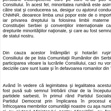
Consiliului. În acest fel, minoritatea rumână este asim
către stat şi conducerea sa, desigur cu ajutorul conduc
CNMNR, deoarece limba unui popor este de o importa
iar privarea dreptului la folosirea limbii materne
Constituţiei Serbiei şi convenţiilor internaţionale c
drepturile minorităţiilor naţionale, şi care au fost semnat
de statul nostru.
Din cauza acestor întămplări şi hotarări ruşin
Consiliului de pe lista Comunitaţii Rumânilor din Serbi
participarea vitoare la lucrările Consiliului, caci nu vo
deciziile care sunt luate şi în defavoarea romanilor din
Având în vedere că legimitatea şi legalitatea acestui
fost pusă sub semnul întrbării chiar de la începutur
partidele sarbesti, în primul rănd Partidul Sociali
Partidul Democrat prin împlicarea în procesul el
înfricoşarea membrilor comunităţii noastre cu aşa num