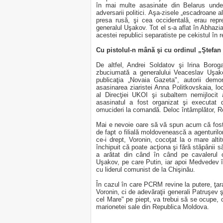
în mai multe asasinate din Belarus unde
adversarii politici. Aşa-zisele „escadroane al
presa rusă, şi cea occidentală, erau rep
generalul Uşakov. Tot el s-a aflat în Abhazi
acestei republici separatiste pe cekistul în
Cu pistolul-n mână şi cu ordinul „Ştefan
De altfel, Andrei Soldatov şi Irina Boro
zbuciumată a generalului Veaceslav Uşakov
publicaţia „Novaia Gazeta", autorii dem
asasinarea ziaristei Anna Politkovskaia, l
al Direcţiei UKOI şi subaltern nemijloci
asasinatul a fost organizat şi executat 
omucideri la comandă. Deloc întâmplător, Re
Mai e nevoie oare să vă spun acum că fost
de fapt o filială moldovenească a agenturil
ce-i drept, Voronin, cocoţat la o mare altit
închipuit că poate acţiona şi fără stăpânii s
a arătat din când în când pe cavalerul o
Uşakov, pe care Putin, iar apoi Medvedev îl 
cu liderul comunist de la Chişinău.
În cazul în care PCRM revine la putere, ţar
Voronin, ci de adevăraţii generali Patruşev 
cel Mare" pe piept, va trebui să se ocupe, ca
marionetei sale din Republica Moldova.