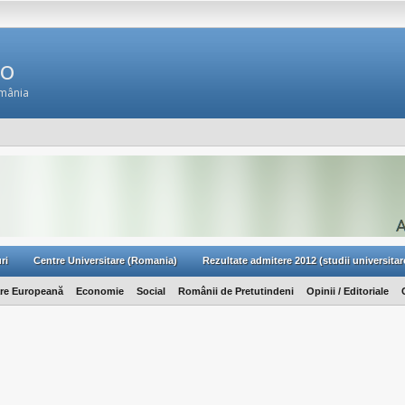
Ro
omânia
ri
Centre Universitare (Romania)
Rezultate admitere 2012 (studii universitar
are Europeană
Economie
Social
Românii de Pretutindeni
Opinii / Editoriale