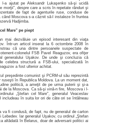
 l-a ajutat pe Aleksandr Lukaşenko să-şi ucidă
e morţii", despre care a scris în repetate rânduri şi
rezentate de fapt de agenturile ruse, conduse de
a când Moscova s-a căznit să-l instaleze în fruntea
 rezervă Hadjimba.
 cel Mare" pe piept
gan mai dezvăluie un episod interesant din viaţa
. Într-un articol inserat la 6 octombrie 2008 în
onstrau că una dintre persoanele suspectate de
ocotenent-colonelul FSB Pavel Reaguzov, era ofiţer
t al generalului Uşakov. De unde şi concluzia că
de celebra structură a FSB-ului, specializată în
aguzov a fost ulterior achitat.
ul preşedinte comunist şi PCRM-ul său reprezintă
or ruseşti în Republica Moldova. La un moment dat,
udine politică, a ameţit de pe urma puterii şi şi-a
ăi de la Moscova. Ca să-şi vină-n fire, Moscova i l-
rdinului „Ştefan cel Mare", generalul Veaceslav
includeau în suita lor ori de câte ori se întâlneau
a va fi condusă, de fapt, nu de generalul de carton
şi Lebedev. Iar generalul Uşakov, cu ordinul „Ştefan
 altădată în Belarus, doar de adversarii politici ai