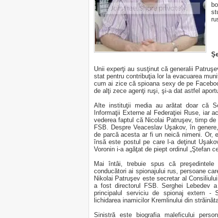
bo
st
ru
Şe
Unii experţi au susţinut că generalii Patruşev
stat pentru contribuţia lor la evacuarea muniţ
cum ai zice că spioana sexy de pe Faceboo
de alţi zece agenţi ruşi, şi-a dat astfel apor
Alte instituţii media au arătat doar că S
Informaţii Externe al Federaţiei Ruse, iar 
vederea faptul că Nicolai Patruşev, timp de
FSB. Despre Veaceslav Uşakov, în genere, 
de parcă acesta ar fi un neică nimeni. Or, e
însă este postul pe care l-a deţinut Uşako
Voronin i-a agăţat de piept ordinul „Ştefan c
Mai întâi, trebuie spus că preşedintele
conducători ai spionajului rus, persoane care
Nikolai Patruşev este secretar al Consiliulu
a fost directorul FSB. Serghei Lebedev 
principalul serviciu de spionaj extern - 
lichidarea inamicilor Kremlinului din străinăt
Sinistră este biografia maleficului pers