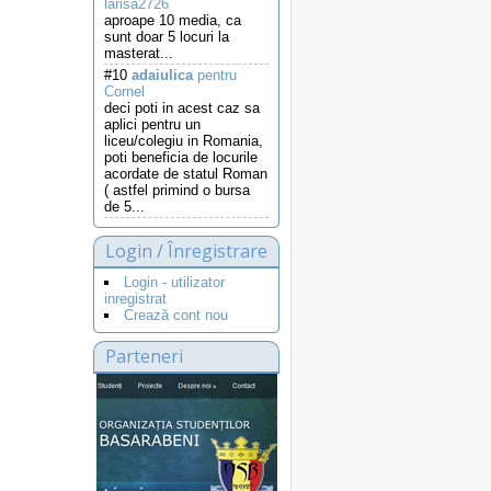
larisa2726
aproape 10 media, ca
sunt doar 5 locuri la
masterat...
#10
adaiulica
pentru
Cornel
deci poti in acest caz sa
aplici pentru un
liceu/colegiu in Romania,
poti beneficia de locurile
acordate de statul Roman
( astfel primind o bursa
de 5...
Login / Înregistrare
Login - utilizator
inregistrat
Crează cont nou
Parteneri