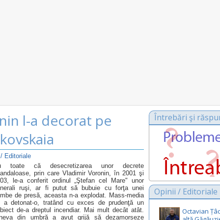
in l-a decorat pe
Întrebări şi răspu
tkovskaia
 / Editoriale
u toate că desecretizarea unor decrete
andaloase, prin care Vladimir Voronin, în 2001 şi
03, le-a conferit ordinul „Ştefan cel Mare" unor
nerali ruşi, ar fi putut să bubuie cu forţa unei
Opinii / Editoriale
mbe de presă, aceasta n-a explodat. Mass-media
 a detonat-o, tratând cu exces de prudenţă un
biect de-a dreptul incendiar. Mai mult decât atât.
Octavian Țâc
neva din umbră a avut grijă să dezamorseze
altă Găgăuzi