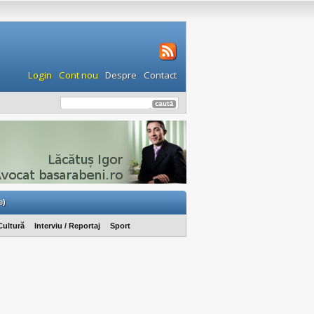
Login
Cont nou
Despre
Contact
e)
Cultură
Interviu / Reportaj
Sport