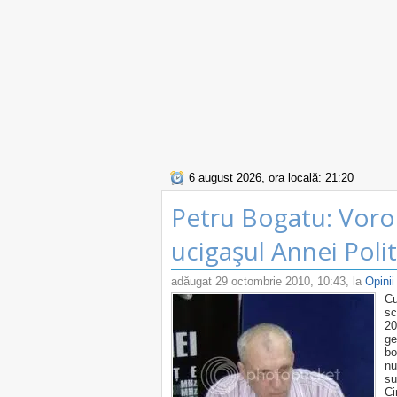
6 august 2026, ora locală: 21:20
Petru Bogatu: Voron
ucigaşul Annei Poli
adăugat
29 octombrie 2010, 10:43
, la
Opinii
C
sc
20
ge
bo
nu
su
Ci