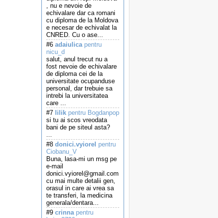
, nu e nevoie de
echivalare dar ca romani
cu diploma de la Moldova
e necesar de echivalat la
CNRED. Cu o ase...
#6
adaiulica
pentru
nicu_d
salut, anul trecut nu a
fost nevoie de echivalare
de diploma cei de la
universitate ocupanduse
personal, dar trebuie sa
intrebi la universitatea
care ...
#7
lilik
pentru Bogdanpop
si tu ai scos vreodata
bani de pe siteul asta?
...
#8
donici.vyiorel
pentru
Ciobanu_V
Buna, lasa-mi un msg pe
e-mail
donici.vyiorel@gmail.com
cu mai multe detalii gen,
orasul in care ai vrea sa
te transferi, la medicina
generala/dentara...
#9
crinna
pentru