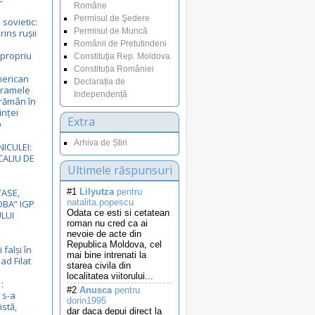
Române
Permisul de Şedere
sovietic:
Permisul de Muncă
ins rușii
e
Românii de Pretutindeni
 propriu
Constituţia Rep. Moldova
Constituția României
merican
Declarația de
gramele
Independență
rămân în
inței
Extra
p
Arhiva de Știri
NICULEI:
ALIU DE
Ultimele răspunsuri
ASE,
#1
Lilyutza
pentru
natalita.popescu
BA” IGP
Odata ce esti si cetatean
LUI
roman nu cred ca ai
nevoie de acte din
Republica Moldova, cel
 falși în
mai bine intrenati la
ad Filat
starea civila din
localitatea viitorului...
:
#2
Anusca
pentru
 s-a
dorin1995
istă,
dar daca depui direct la