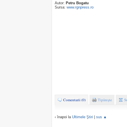
Autor:
Petru Bogatu
Sursa:
www.rgnpress.ro
Comentarii (0)
Tipăreşte
S
‹ înapoi la
Ultimele Ştiri
|
sus ▲