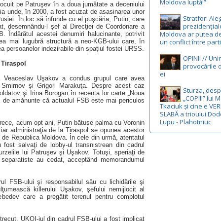
Moldova luptă!“
nlocuit pe Patruşev în a doua jumătate a deceniului
elia unde, în 2000, a fost acuzat de asasinarea unor
Stratfor: Ale
usiei. În loc să înfunde cu el puşcăria, Putin, care
prezidențial
at, desemnându-l şef al Direcţiei de Coordonare a
Moldova ar putea d
. Îndărătul acestei denumiri halucinante, potrivit
ea mai lugubră structură a neo-KGB-ului care, în
un conflict între part
a persoanelor indezirabile din spaţiul fostei URSS.
OPINII // Uni
 Tiraspol
provocările d
ei
că Veaceslav Uşakov a condus grupul care avea
 Smirnov şi Grigori Marakuţa. Despre acest caz
Sturza, des
Soldatov şi Irina Borogan în recenta lor carte „Noua
„COPIII” lui 
x de amănunte că actualul FSB este mai periculos
Tkaciuk și cine e VE
SLABĂ a trioului Dod
Lupu - Plahotniuc
eoarece, acum opt ani, Putin bătuse palma cu Voronin
 iar administraţia de la Tiraspol se opunea acestor
vă de Republica Moldova. În cele din urmă, atentatul
ost salvaţi de lobby-ul transnistrean din cadrul
urzelile lui Patruşev şi Uşakov. Totuşi, speriaţi de
le separatiste au cedat, acceptând memorandumul
l FSB-ului şi responsabilul său cu lichidările şi
lţumească killerului Uşakov, şefului nemijlocit al
ebedev care a pregătit terenul pentru complotul
recut, UKOI-iul din cadrul FSB-ului a fost implicat