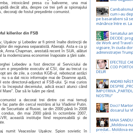
mba, intoxicând presa cu baliverne, una mai
upidă decât alta, despre cei trei şefi ai spionajului
Canibalismul 
s, decoraţi de fostul preşedinte comunist.
cum i-au depr
pe basarabeni să s
mănânce între ei. La
Senatului a
ful killerilor din FSB
DECIDE: pro
, Uşakov şi Lebedev ar fi primit înalte distincţii de
de Work and Travel 
iilor din regiunea separatistă. Aberaţii. Asta e ca şi
vigoare, în ciuda dor
k, Anna Chapman, arestată recent în SUA, alături
administrației Trum
tul la modernizarea economiei înapoiate a ţării sale.
EFECTELE CA
erghei Lebedev a fost director al Serviciului de
COD PORTOC
acum e preşedinte executiv al CSI, dar au trecut cu
DELIR
 opt ani de zile, a condus KGB-ul, rebotezat astăzi
nu s-a dat nicio informaţie mai de Doamne ajută,
ANDREI NĂST
l este directorul-adjunct al FSB-ului. Şi mai curios
DESPRE „PRO
v la începutul deceniului, adică exact atunci când
ÎMPOTRIVA „PARTIDU
el Mare". Dar să le luăm pe rând.
NOSTRU”
 comunist a decorat trei dintre cei mai temuţi
 fac parte din cercul restrâns al lui Vladimir Putin.
Doc// Martori
i de Securitate al Rusiei, iar din 2000 până în 2008
dosarul lui Vl
a condus, din mai 2000 până în octombrie 2007,
SVR, această instituţie fiind responsabilă şi de
MAIA SANDU 
ate.
„Moldova nu
predat... Moldova ex
onaj numit Veaceslav Uşakov. Spion sovietic în