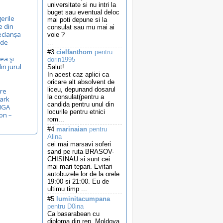
universitate si nu intri la
buget sau eventual deloc
gerile
mai poti depune si la
e din
consulat sau mu mai ai
eclanșa
voie ?
ide
...
#3
cielfanthom
pentru
rea şi
dorin1995
in jurul
Salut!
In acest caz aplici ca
oricare alt absolvent de
liceu, depunand dosarul
pre
la consulat(pentru a
Mark
candida pentru unul din
RIGA
locurile pentru etnici
on –
rom...
#4
marinaian
pentru
Alina
cei mai marsavi soferi
sand pe ruta BRASOV-
CHISINAU si sunt cei
mai mari tepari. Evitari
autobuzele lor de la orele
19:00 si 21:00. Eu de
ultimu timp ...
#5
luminitacumpana
pentru D0ina
Ca basarabean cu
diploma din rep. Moldova