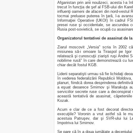
Afganistan prin anii nouăzeci, acesta l-a î
trecut în funcţia de şef al FSB-ului din Kar
influenţi oameni de afaceri din nord-vestul R
tocmai preluase puterea în ţară, l-a avans
Informaţiei Operative (UKOI) în cadrul FSB
presei ruse şi occidentale, se ascundea c
Rusia post-sovietică, se ocupă cu asasinare
Organizatorul tentativei de asasinat de la
Ziarul moscovit „Versia" scria în 2002 
misiunea să-i omoare la Tiraspol pe Igor
relatează şi cunoscuţii ziarişti ruşi Andrei 
nobilime rusă" în care demonstrează cu lu
chiar decât fostul KGB.
Liderii separatişti urmau să fie lichidaţi d
în vederea federalizării Republicii Moldova,
planuri, fiindcă dorea desprinderea definiti
a eşuat deoarece Smirnov şi Marakuţa au f
serviciilor secrete ruse care a deconspirat 
această tentativă de asasinat, căpetenii
Kozak.
Acum e clar de ce a fost decorat directoru
execuţiile? Voronin a vrut astfel să le mu
acestuia Patruşev, dar şi SVR-ului lui L
împotriva lui Smirnov.
Se pare că în a doua jumătate a deceniului t