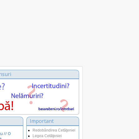
nsuri
Important
Redobândirea Cetăţeniei
u // O
Legea Cetăţeniei
e