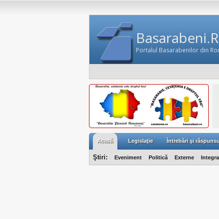
Basarabeni.
Portalul Basarabenilor din R
Acasă
Legislaţie
Întrebări şi răspunsu
Ştiri:
Eveniment
Politică
Externe
Integr