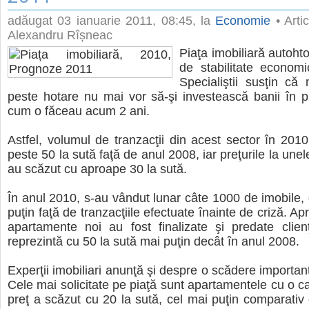
adăugat
03 ianuarie 2011, 08:45
, la
Economie
• Artic
Alexandru Rîșneac
Piaţa imobiliară autoht
de stabilitate economic
Specialiştii susţin că
peste hotare nu mai vor să-şi investească banii în pr
cum o făceau acum 2 ani.
Astfel, volumul de tranzacţii din acest sector în 201
peste 50 la sută faţă de anul 2008, iar preţurile la un
au scăzut cu aproape 30 la sută.
În anul 2010, s-au vândut lunar câte 1000 de imobile, 
puţin faţă de tranzacţiile efectuate înainte de criză. 
apartamente noi au fost finalizate şi predate clien
reprezintă cu 50 la sută mai puţin decât în anul 2008.
Experţii imobiliari anunţă şi despre o scădere important
Cele mai solicitate pe piaţă sunt apartamentele cu o c
preţ a scăzut cu 20 la sută, cel mai puţin comparativ c