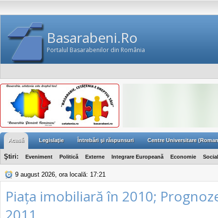
Basarabeni.Ro
Portalul Basarabenilor din România
Acasă
Legislaţie
Întrebări şi răspunsuri
Centre Universitare (Roman
Ştiri:
Eveniment
Politică
Externe
Integrare Europeană
Economie
Socia
9 august 2026, ora locală: 17:21
Piața imobiliară în 2010; Prognoz
2011