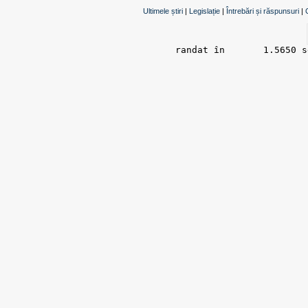
Ultimele știri
|
Legislație
|
Întrebări și răspunsuri
|
randat în 	1.