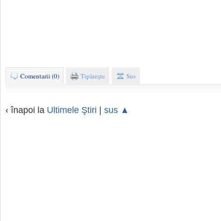
Comentarii (0)
Tipăreşte
Sus
‹ înapoi la
Ultimele Ştiri
|
sus ▲