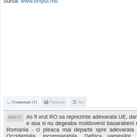
Sursa:
www.timpul.md
Comentarii (3)
Tipăreşte
Sus
As fi vrut RO sa reprezinte adevarata UE, dar
#25171
e asa si nu degeaba moldovenii basarabeni n
Romania - ci pleaca mai departe spre adevarata
Occidentala, incomparabila. Defrica vamesilor