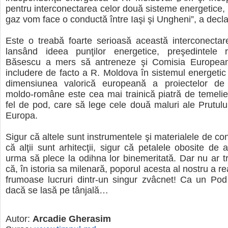
pentru interconectarea celor două sisteme energetice, 
gaz vom face o conductă între Iaşi şi Ungheni”, a declar
Este o treabă foarte serioasă această interconectar
lansând ideea punţilor energetice, preşedintele
Băsescu a mers să antreneze şi Comisia European
includere de facto a R. Moldova în sistemul energetic
dimensiunea valorică europeană a proiectelor de i
moldo-române este cea mai trainică piatră de temelie
fel de pod, care să lege cele două maluri ale Prutulu
Europa.
Sigur că altele sunt instrumentele şi materialele de con
că alţii sunt arhitecţii, sigur că petalele obosite de a
urma să plece la odihna lor binemeritată. Dar nu ar t
că, în istoria sa milenară, poporul acesta al nostru a re
frumoase lucruri dintr-un singur zvâcnet! Ca un Pod
dacă se lasă pe tânjală…
Autor:
Arcadie Gherasim