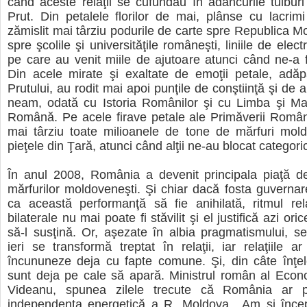
când aceste relaţii se cufundau în adâncurile tulburi
Prut. Din petalele florilor de mai, plânse cu lacrim
zămislit mai târziu podurile de carte spre Republica Mo
spre şcolile şi universităţile româneşti, liniile de electr
pe care au venit miile de ajutoare atunci când ne-a 
Din acele mirate şi exaltate de emoţii petale, adăp
Prutului, au rodit mai apoi punţile de conştiinţă şi de
neam, odată cu Istoria Românilor şi cu Limba şi Mar
Română. Pe acele firave petale ale Primăverii Român
mai târziu toate milioanele de tone de mărfuri mold
pieţele din Ţară, atunci când alţii ne-au blocat categoric
În anul 2008, România a devenit principala piaţă d
mărfurilor moldoveneşti. Şi chiar dacă fosta guvernare
ca această performanţă să fie anihilată, ritmul rela
bilaterale nu mai poate fi stăvilit şi el justifică azi ori
să-l susţină. Or, aşezate în albia pragmatismului, s
ieri se transformă treptat în relaţii, iar relaţiile a
încununeze deja cu fapte comune. Şi, din câte înţel
sunt deja pe cale să apară. Ministrul român al Econ
Videanu, spunea zilele trecute că România ar p
independenţa energetică a R. Moldova. „Am şi înce