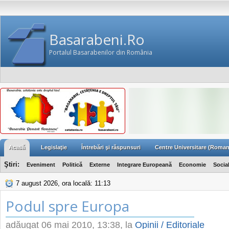
Basarabeni.Ro
Portalul Basarabenilor din România
Acasă
Legislaţie
Întrebări şi răspunsuri
Centre Universitare (Roman
Ştiri:
Eveniment
Politică
Externe
Integrare Europeană
Economie
Socia
7 august 2026, ora locală: 11:13
Podul spre Europa
adăugat
06 mai 2010, 13:38
, la
Opinii / Editoriale