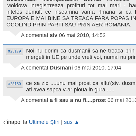
Moldova inregisrtreaza profituri tot mai mari - ba
inteles demult ce inseamna vama rlmana si c
EUROPA E MAI BINE SA TREACA FARA POPAS IN
OCOLIND PRIN PARTI SAU PRIN AER ROMANIA.
A comentat
siv
06 mai 2010, 14:52
Noi nu dorim ca dusmanii sa ne treaca prin 
#25179
mergeti in UE pe unde vreti voi, numai nu pr
A comentat
Dusmani
06 mai 2010, 17:04
ce sa zic ....unu mai prost ca altu'(siv, dusm
#25180
ati avea sapca v-ar ploua in gura......
A comentat
a fi sau a nu fi....prost
06 mai 201
‹ înapoi la
Ultimele Ştiri
|
sus ▲