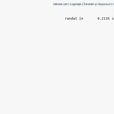
Ultimele știri
|
Legislație
|
Întrebări și răspunsuri
|
randat în 	0.