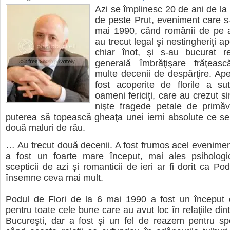
Azi se împlinesc 20 de ani de la 
de peste Prut, eveniment care s
mai 1990, când românii de pe 
au trecut legal şi nestingheriţi ap
chiar înot, şi s-au bucurat re
generală îmbrăţişare frăţeas
multe decenii de despărţire. Ape
fost acoperite de florile a s
oameni fericiţi, care au crezut s
nişte fragede petale de primă
puterea să topească gheaţa unei ierni absolute ce se
două maluri de râu.
… Au trecut două decenii. A fost frumos acel eveniment,
a fost un foarte mare început, mai ales psihologi
scepticii de azi şi romanticii de ieri ar fi dorit ca Po
însemne ceva mai mult.
Podul de Flori de la 6 mai 1990 a fost un început
pentru toate cele bune care au avut loc în relaţiile din
Bucureşti, dar a fost şi un fel de reazem pentru sp