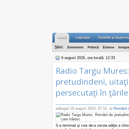
Acasă
Legislaţie
Întrebări şi răspunsu
Ştiri:
Eveniment
Politică
Externe
Integr
6 august 2026, ora locală: 12:33
Radio Targu Mures
pretudindeni, uitaţi
persecutaţi în ţările
adăugat
18 august 2010, 07:52
, la
Românii d
S-a terminat şi cea de-a zecea ediţie a Univ