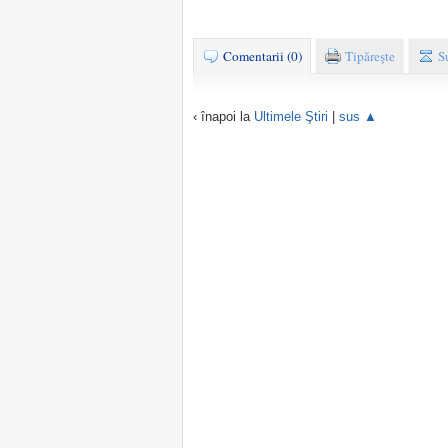
Comentarii (0)
Tipăreşte
S
‹ înapoi la
Ultimele Ştiri
|
sus ▲