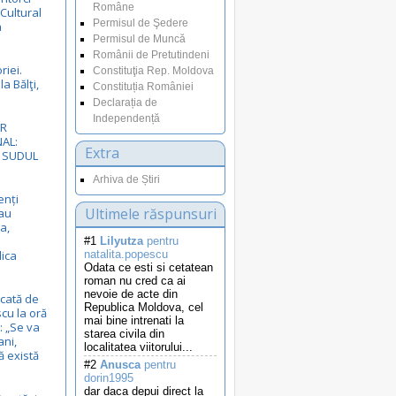
Române
 Cultural
Permisul de Şedere
a
Permisul de Muncă
Românii de Pretutindeni
riei.
Constituţia Rep. Moldova
a Bălţi,
Constituția României
Declarația de
Independență
VR
AL:
Extra
N SUDUL
Arhiva de Știri
enți
Ultimele răspunsuri
au
a,
#1
Lilyutza
pentru
lica
natalita.popescu
Odata ce esti si cetatean
roman nu cred ca ai
nevoie de acte din
cată de
Republica Moldova, cel
cu la oră
mai bine intrenati la
 „Se va
starea civila din
ani,
localitatea viitorului...
ă există
#2
Anusca
pentru
dorin1995
dar daca depui direct la