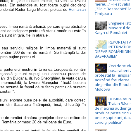
cutaţi în ţările în care trăiesc, au venit la Izvoru
mereu...” - Festivalul
rea. Din nefericire au fost foarte puţini decidenţi
„Zilele Basarabiei” l
espondentul Radio Targu Mures, preluat de
Romanian
Timișoara
Enigmele isto
besc limba română arhaică, pe care şi-au păstrat-o
Masacrul de l
ment de indignare pentru că statul român nu este în
Katyn-ul României
ca sunt în ţară, fie în afara ei.
REPORTAJ T
INTERNATION
au serviciu religios în limba maternă şi sunt
DISPAR ROMÂNII DI
 români- 300 de mii de români!.
Se întâmplă la doi
BASARABIEI?
 prea puţine pentru ei.
Zeci de stud
ia, partenerul nostru în Uniunea Europeană, români
basarabeni 
aţională şi sunt supuşi unui continuu proces de
protestat la Timişoar
âni din Bulgaria, dr. Ivo Gheorghiev, la viaţa căruia
acuzând fraudarea
ă memorabilă, la Izvoru Mureşului- “Toată bucuria
alegerilor din Repub
 se rezumă la faptul că suferim pentru că suntem
Moldova
existăm”.
BOMBA arun
siunii enorme puse pe ei de autorităţi, care doresc
Traian Băses
ii din Basarabia întâmpină, încă, dificultăţi în
de maximă audienţă:
produce peste cinci 
peste şapte ani, dac
ne de români din
afara graniţelor doar un milion de
condiţii politice”
 în România primesc 20 de milioane de Euro.
b de ce nu sunt trataţi la fel de bine românii din