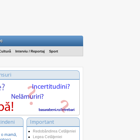
e)
Cultură
Interviu / Reportaj
Sport
nsuri
indeni
Important
Redobândirea Cetăţeniei
ca o mamă,
Legea Cetăţeniei
-ntorci