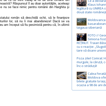
Ce a declara
 noastră? Răspunsul îl au doar autorităţile, aceleaşi
Klaus Iohann
 ce nu se face nimic pentru românii din Harghita şi
legătură cu UNIREA c
două state româneșt
statului român să deschidă ochii, să le finanţeze
Moldovanca 
pturilor lor, să nu îi mai abandoneze! Dacă se va
basarabean u
 am început să fiu pesimistă pentru că, în ultimii
taigaua siberiană
.
FOTO // Geo
Simiona fost
REȚINUT. Traian Băs
cu o reacție: „Slugoil
tare vă doare union
Poza zilei! Comrat: H
murgule, la căruță, 
înc-o străduță!
Calea Ferată
Moldova ofe
bilete gratuite la Iași
ocazia a 98 de ani d