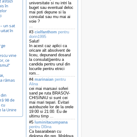
t astăzi
universitate si nu intri la
is în
buget sau eventual deloc
elor
mai poti depune si la
i
consulat sau mu mai ai
voie ?
– un sat
...
itat în
#3
cielfanthom
pentru
dorin1995
Salut!
rge
In acest caz aplici ca
oricare alt absolvent de
escu vine
liceu, depunand dosarul
la consulat(pentru a
or, ce
candida pentru unul din
ismul”
locurile pentru etnici
rom...
ai,
#4
marinaian
pentru
c-a rămas
Alina
cei mai marsavi soferi
sand pe ruta BRASOV-
 din
CHISINAU si sunt cei
ră 98 de
mai mari tepari. Evitari
, cu
autobuzele lor de la orele
e la Unire
19:00 si 21:00. Eu de
ultimu timp ...
#5
luminitacumpana
pentru D0ina
Ca basarabean cu
diploma din rep. Moldova