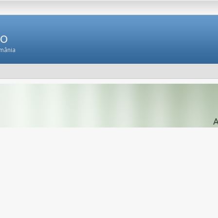
Ro
omânia