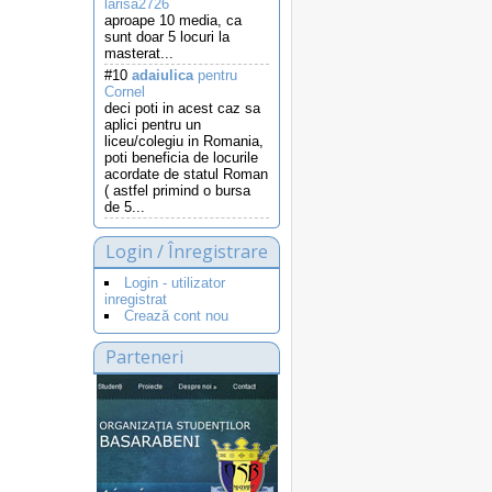
larisa2726
aproape 10 media, ca
sunt doar 5 locuri la
masterat...
#10
adaiulica
pentru
Cornel
deci poti in acest caz sa
aplici pentru un
liceu/colegiu in Romania,
poti beneficia de locurile
acordate de statul Roman
( astfel primind o bursa
de 5...
Login / Înregistrare
Login - utilizator
inregistrat
Crează cont nou
Parteneri