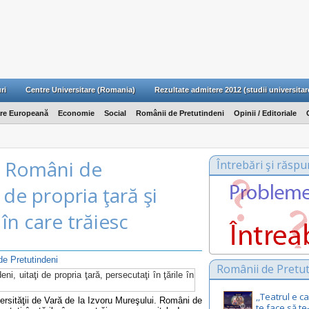
ri
Centre Universitare (Romania)
Rezultate admitere 2012 (studii universitar
are Europeană
Economie
Social
Românii de Pretutindeni
Opinii / Editoriale
: Români de
Întrebări şi răspu
 de propria ţară şi
 în care trăiesc
e Pretutindeni
Românii de Pretut
,,Teatrul e 
ersităţii de Vară de la Izvoru Mureşului. Români de
te face să te