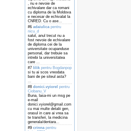
, nu e nevoie de
echivalare dar ca romani
cu diploma de la Moldova
e necesar de echivalat la
CNRED. Cu o ase...
#6
adaiulica
pentru
nicu_d
salut, anul trecut nu a
fost nevoie de echivalare
de diploma cei de la
universitate ocupanduse
personal, dar trebuie sa
intrebi la universitatea
care ...
#7
lilik
pentru Bogdanpop
si tu ai scos vreodata
bani de pe siteul asta?
...
#8
donici.vyiorel
pentru
Ciobanu_V
Buna, lasa-mi un msg pe
e-mail
donici.vyiorel@gmail.com
cu mai multe detalii gen,
orasul in care ai vrea sa
te transferi, la medicina
generala/dentara...
#9
crinna
pentru