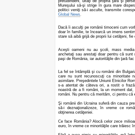
pretudindeni, uitaţi de propria ţară şi perse
Mureşului să-şi strige în gura mare dispera
politici veniţi să-i asculte, transmite cor
Global News
.
Dacă îi asculţi pe românii timoceni cum vor
doar în familie, te încearcă un imens senti
stare să aibă grijă de proprii lui cetăţeni, fie 
Aceşti oameni nu au şcoli, mass media s
anchetaţi sau arestaţi doar pentru că sunt
paşi de România, iar autorităţile din ţară fac
La fel se întâmplă şi cu românii din Bulgar
care nu sunt recunoscuţi ca minoritate n
asimilare.
Preşedintele Uniunii Etnicilor Rom
s-a atentat de câteva ori, a rostit o fraz
noastră de a fi români, la un moment dat,
români. Nu pentru că merităm, ci pentru că 
Şi românii din Ucraina suferă din cauza pre
să-i deznaţionalizeze, în vreme ce român
obţinerea cetăţeniei.
Ce face România? Alocă celor zece milioa
euro, în vreme ce minorităţile care trăiesc
Fără a avea nimic cu minorităţile, mă între