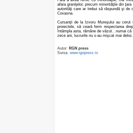
afara graniţelor, precum minorităţile din ţara
autorităţi care ar trebui să răspundă şi de
Covasna.
Cursanţii de la Izvoru Mureşului au cerut 
proiectele, să ceară ferm respectarea dre
întâmpla asta, rămâne de văzut…numai că eu
zece ani, lucrurile nu s-au mişcat mai deloc
Autor:
RGN press
Sursa:
www.rgnpress.ro