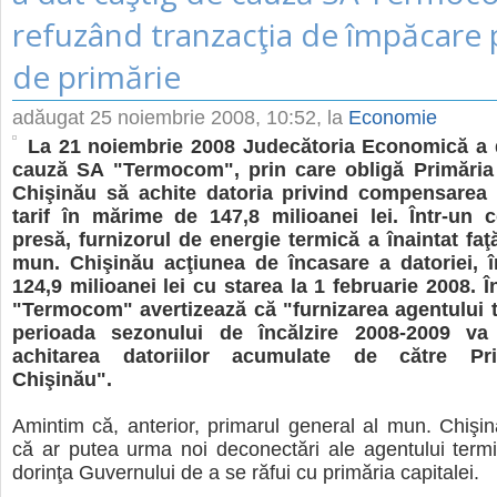
refuzând tranzacţia de împăcare
de primărie
adăugat
25 noiembrie 2008, 10:52
, la
Economie
La 21 noiembrie 2008 Judecătoria Economică a 
cauză SA "Termocom", prin care obligă Primăria 
Chişinău să achite datoria privind compensarea 
tarif în mărime de 147,8 milioanei lei. Într-un
presă, furnizorul de energie termică a înaintat faţ
mun. Chişinău acţiunea de încasare a datoriei, 
124,9 milioanei lei cu starea la 1 februarie 2008. 
"Termocom" avertizează că "furnizarea agentului 
perioada sezonului de încălzire 2008-2009 v
achitarea datoriilor acumulate de către Pr
Chişinău".
Amintim că, anterior, primarul general al mun. Chişin
că ar putea urma noi deconectări ale agentului termi
dorinţa Guvernului de a se răfui cu primăria capitalei.