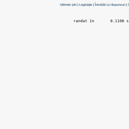
Ultimele știri
|
Legislație
|
Întrebări și răspunsuri
|
randat în 	0.