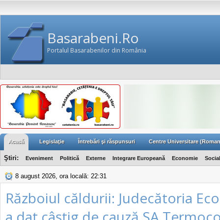
Basarabeni.Ro
Portalul Basarabenilor din România
Acasă
Legislaţie
Întrebări şi răspunsuri
Centre Universitare (Roman
Ştiri:
Eveniment
Politică
Externe
Integrare Europeană
Economie
Socia
8 august 2026, ora locală: 22:31
Războiul căldurii: Judecătoria E
a dat câştig de cauză SA Termoc