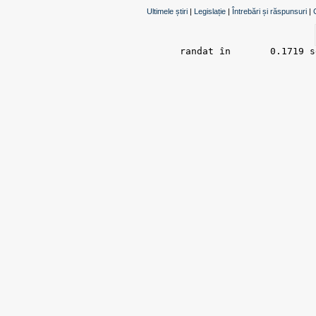
Ultimele știri
|
Legislație
|
Întrebări și răspunsuri
|
randat în 	0.