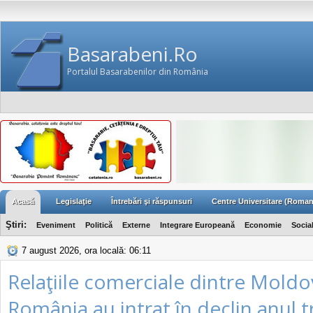
Basarabeni.Ro
Portalul Basarabenilor din România
Acasă
Legislaţie
Întrebări şi răspunsuri
Centre Universitare (Roman
Ştiri:
Eveniment
Politică
Externe
Integrare Europeană
Economie
Socia
7 august 2026, ora locală: 06:11
Relaţiile comerciale dintre Moldo
România au intrat în declin anul t