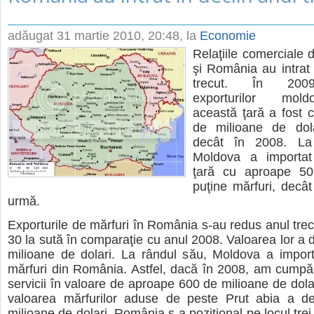
adăugat
31 martie 2010, 20:48
, la
Economie
Relaţiile comerciale 
şi România au intrat 
trecut. În 2009
exporturilor mold
această ţară a fost 
de milioane de dol
decât în 2008. La
Moldova a importat
ţară cu aproape 50
puţine mărfuri, decât
urmă.
Exporturile de mărfuri în România s-au redus anul tre
30 la sută în comparaţie cu anul 2008. Valoarea lor a 
milioane de dolari. La rândul său, Moldova a import
mărfuri din România. Astfel, dacă în 2008, am cumpă
servicii în valoare de aproape 600 de milioane de dolar
valoarea mărfurilor aduse de peste Prut abia a d
milioane de dolari. România s-a poziţional pe locul trei î