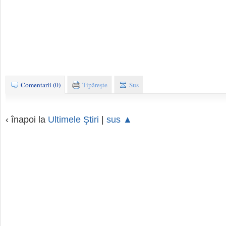
Comentarii (0)
Tipăreşte
Sus
‹ înapoi la
Ultimele Ştiri
|
sus ▲