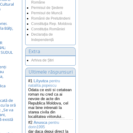
Române
 Cultural
Permisul de Şedere
a
Permisul de Muncă
Românii de Pretutindeni
riei.
Constituţia Rep. Moldova
a Bălţi,
Constituția României
Declarația de
Independență
VR
AL:
Extra
N SUDUL
Arhiva de Știri
enți
Ultimele răspunsuri
au
a,
#1
Lilyutza
pentru
lica
natalita.popescu
Odata ce esti si cetatean
roman nu cred ca ai
nevoie de acte din
cată de
Republica Moldova, cel
cu la oră
mai bine intrenati la
 „Se va
starea civila din
ani,
localitatea viitorului...
ă există
#2
Anusca
pentru
dorin1995
dar daca depui direct la