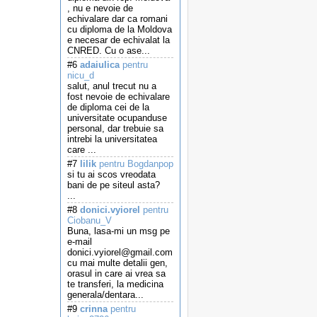
, nu e nevoie de
echivalare dar ca romani
cu diploma de la Moldova
e necesar de echivalat la
CNRED. Cu o ase...
#6
adaiulica
pentru
nicu_d
salut, anul trecut nu a
fost nevoie de echivalare
de diploma cei de la
universitate ocupanduse
personal, dar trebuie sa
intrebi la universitatea
care ...
#7
lilik
pentru Bogdanpop
si tu ai scos vreodata
bani de pe siteul asta?
...
#8
donici.vyiorel
pentru
Ciobanu_V
Buna, lasa-mi un msg pe
e-mail
donici.vyiorel@gmail.com
cu mai multe detalii gen,
orasul in care ai vrea sa
te transferi, la medicina
generala/dentara...
#9
crinna
pentru