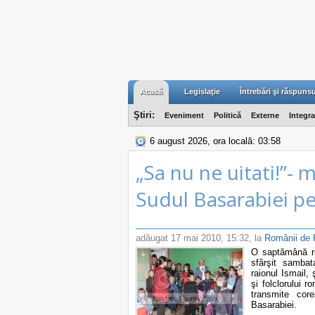
Acasă
Legislaţie
Întrebări şi răspunsu
Ştiri:
Eveniment
Politică
Externe
Integr
6 august 2026, ora locală: 03:58
„Sa nu ne uitati!”- 
Sudul Basarabiei p
adăugat
17 mai 2010, 15:32
, la
Românii de P
O saptămână ro
sfârşit samba
raionul Ismail, 
şi folclorului 
transmite cor
Basarabiei.