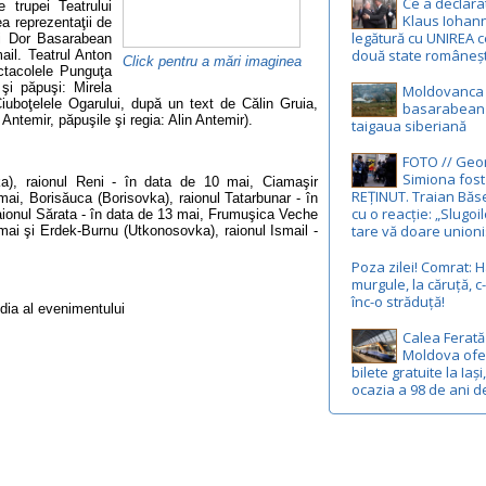
Ce a declara
 trupei Teatrului
Klaus Iohann
a reprezentaţii de
legătură cu UNIREA c
i Dor Basarabean
două state româneșt
ail. Teatrul Anton
Click pentru a mări imaginea
ctacolele Punguţa
şi păpuşi: Mirela
Moldovanca 
Ciuboţelele Ogarului, după un text de Călin Gruia,
basarabean u
 Antemir, păpuşile şi regia: Alin Antemir).
taigaua siberiană
FOTO // Geo
Simiona fost
ovka), raionul Reni - în data de 10 mai, Ciamaşir
REȚINUT. Traian Băs
 mai, Borisăuca (Borisovka), raionul Tatarbunar - în
cu o reacție: „Slugoil
aionul Sărata - în data de 13 mai, Frumuşica Veche
tare vă doare union
 mai şi Erdek-Burnu (Utkonosovka), raionul Ismail -
Poza zilei! Comrat: H
murgule, la căruță, 
înc-o străduță!
dia al evenimentului
Calea Ferată
Moldova ofe
bilete gratuite la Iași
ocazia a 98 de ani d