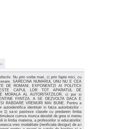
us
efectiv. Nu prin vorbe mari, ci prin fapte mici, cu
t necesare. SARECINA NUMARUL UNU NU E CEA
E DE ROMANI, EXPONENTZI AI POLITICII
PESTE CAPUL LOR TOT APARATUL DE
 MORALA AL AUTORITATZILOR, ci pur si
ENTINE FIINTZA, A SE DEZVOLTA DACA E
SI RABDARE VREMURI MAI BUNE. Pentru a
utoidentifica identitatr in fatza autoritatzilor -
l e 1) sa-si pastreze clasele cu predarein limba
stimuleze cumva munca deosbit de grea si mereu
oli in limba materna, a profesorilor si educatorilor.
asca vreo modalitate (neoficiala desigur) de a-i
dagogi pentru a reveni in satele de bastina si a