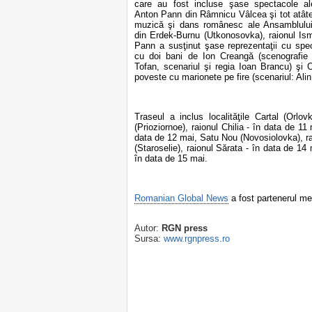
care au fost incluse şase spectacole ale
Anton Pann din Râmnicu Vâlcea şi tot atâte
muzică şi dans românesc ale Ansamblulu
din Erdek-Burnu (Utkonosovka), raionul Ism
Pann a susţinut şase reprezentaţii cu spe
cu doi bani de Ion Creangă (scenografie 
Tofan, scenariul şi regia Ioan Brancu) şi 
poveste cu marionete pe fire (scenariul: Alin
Traseul a inclus localităţile Cartal (Orl
(Prioziornoe), raionul Chilia - în data de 11
data de 12 mai, Satu Nou (Novosiolovka), r
(Staroselie), raionul Sărata - în data de 14
în data de 15 mai.
Romanian Global News
a fost partenerul me
Autor:
RGN press
Sursa:
www.rgnpress.ro