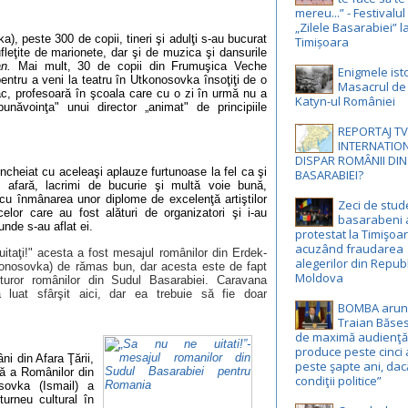
mereu...” - Festivalul
„Zilele Basarabiei” l
, peste 300 de copii, tineri şi adulţi s-au bucurat
Timișoara
fleţite de marionete, dar şi de muzica şi dansurile
n.
Mai mult, 30 de copii din Frumuşica Veche
Enigmele isto
entru a veni la teatru în Utkonosovka însoţiţi de o
Masacrul de l
c, profesoară în şcoala care cu o zi în urmă nu a
Katyn-ul României
bunăvoinţa" unui director „animat" de principiile
REPORTAJ T
INTERNATION
DISPAR ROMÂNII DI
ncheiat cu aceleaşi aplauze furtunoase la fel ca şi
BASARABIEI?
 afară, lacrimi de bucurie şi multă voie bună,
cu înmânarea unor diplome de excelenţă artiştilor
Zeci de stud
celor care au fost alături de organizatori şi i-au
basarabeni 
riunde s-au aflat ei.
protestat la Timişoar
acuzând fraudarea
itaţi!" acesta a fost mesajul românilor din Erdek-
alegerilor din Repub
onosovka) de rămas bun, dar acesta este de fapt
Moldova
turor românilor din Sudul Basarabiei. Caravana
a luat sfârşit aici, dar ea trebuie să fie doar
BOMBA arun
Traian Băses
de maximă audienţă:
produce peste cinci 
ni din Afara Ţării,
peste şapte ani, dac
lă a Românilor din
condiţii politice”
sovka (Ismail) a
urneu cultural în