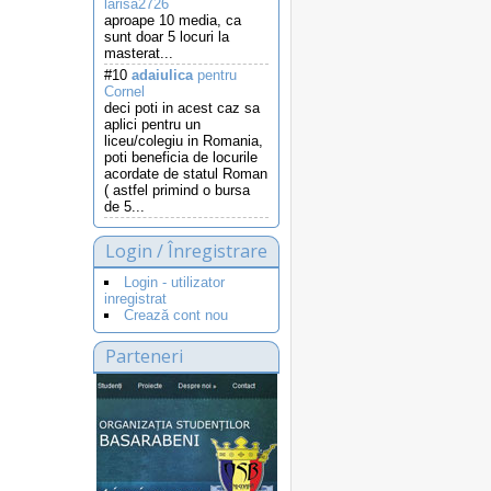
larisa2726
aproape 10 media, ca
sunt doar 5 locuri la
masterat...
#10
adaiulica
pentru
Cornel
deci poti in acest caz sa
aplici pentru un
liceu/colegiu in Romania,
poti beneficia de locurile
acordate de statul Roman
( astfel primind o bursa
de 5...
Login / Înregistrare
Login - utilizator
inregistrat
Crează cont nou
Parteneri