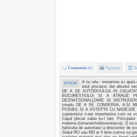
Comentarii (1)
Tipăreşte
S
A nu uita - inseamna a-i ajuta 
#25538
totul prozaice, dar absolu
DE A SE AUTODIVULGA IN CALIATAT
BUCURESTIULUI SI A ATRAGE 
DEZNATZIONALIZARE SI DISTRUGERE
simplu DE A SE CONSERVA, A-SI M
POSIBIL SI A ASTEPTA CU NADEJDE 
supravetzui n-are importantza cum se vor a
Capul plecat sabia nu-l taie. Principalu
materna (romana/moldoveneasca), 2) sa 
hartzuita de autoritatzi a directorilor de sc
Statul RO sau MD ar fi bine cumva sa gase
sustzine material mai ales pe tinerii pe