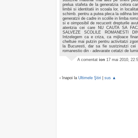
prelua stafeta de la generatzia celora car
limbii si identitatii in scoala lor, in local
schimb. pentru a putea pleca la odihna b
generatzii de cadre in scolile in limba rom
si e oimposibil de recucerit drepturile avu
atentzia cei care NU CAUTA SA F
SALVEZE SCOLILE ROMANESTI DIN
Intzelegem ca e criza, ca mijloace fina
cheltuie mai putzin pentru activitatzi zgo
la Bucuresti, dar sa fie sustzinutzi cei
romanestio din - adevarate cetatzi de lumi
A comentat
ion
17 mai 2010, 22:
‹ înapoi la
Ultimele Ştiri
|
sus ▲