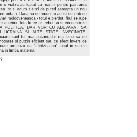
e o viatza au luptat ca martirii pentru pastrarea
itatea lor si acum sleitzi de puteri asteapta un nou
inemeritata. Daca nu se reuseste acest schimb de
ana/ moldoveneasca - totul e pierdut, firul se rupe
te anterior. Iata la ce ar trebui sa-si concentreze
ACA POLITICA, DAR VOR CU ADEVARAT SA
 UCRAINA SI ALTE STATE INVECINATE.
nciare sunt tot mai putzine,dar mai bine sa se
motoase si putzin eficient sau cu efect invers de
 care urmeaza sa "sfintzeasca" locul in scolile
na in limba materna.
59