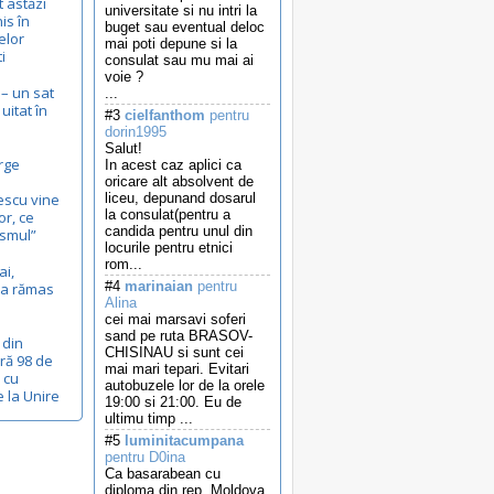
t astăzi
universitate si nu intri la
is în
buget sau eventual deloc
elor
mai poti depune si la
i
consulat sau mu mai ai
voie ?
– un sat
...
itat în
#3
cielfanthom
pentru
dorin1995
Salut!
rge
In acest caz aplici ca
oricare alt absolvent de
escu vine
liceu, depunand dosarul
la consulat(pentru a
or, ce
candida pentru unul din
ismul”
locurile pentru etnici
rom...
ai,
#4
marinaian
pentru
c-a rămas
Alina
cei mai marsavi soferi
sand pe ruta BRASOV-
 din
CHISINAU si sunt cei
ră 98 de
mai mari tepari. Evitari
, cu
autobuzele lor de la orele
e la Unire
19:00 si 21:00. Eu de
ultimu timp ...
#5
luminitacumpana
pentru D0ina
Ca basarabean cu
diploma din rep. Moldova