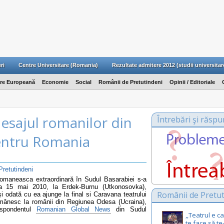
ri
Centre Universitare (Romania)
Rezultate admitere 2012 (studii universitar
are Europeană
Economie
Social
Românii de Pretutindeni
Opinii / Editoriale
mesajul romanilor din
Întrebări şi răspu
entru Romania
retutindeni
maneasca extraordinară în Sudul Basarabiei s-a
ta 15 mai 2010, la Erdek-Burnu (Utkonosovka),
Românii de Pretut
şi odată cu ea ajunge la final si Caravana teatrului
românesc la românii din Regiunea Odesa (Ucraina),
espondentul
Romanian Global News
din Sudul
,,Teatrul e 
te face să te