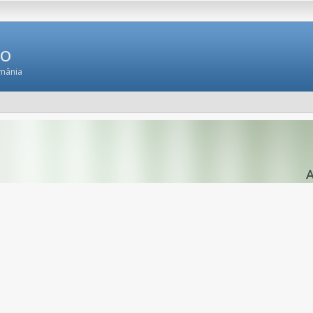
Ro
omânia