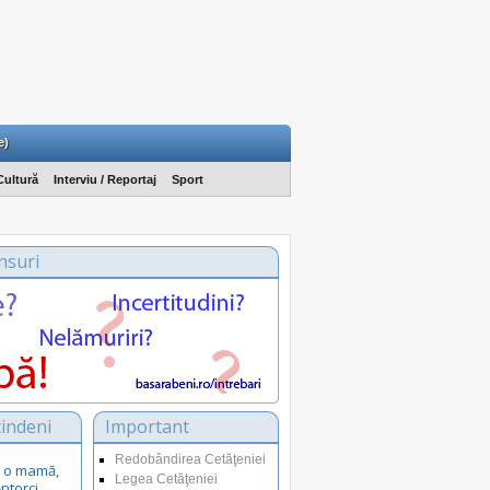
e)
Cultură
Interviu / Reportaj
Sport
nsuri
indeni
Important
Redobândirea Cetăţeniei
ca o mamă,
Legea Cetăţeniei
-ntorci