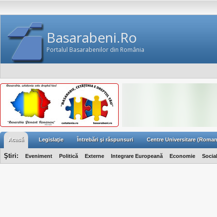
Basarabeni.Ro
Portalul Basarabenilor din România
Acasă
Legislaţie
Întrebări şi răspunsuri
Centre Universitare (Roman
Ştiri:
Eveniment
Politică
Externe
Integrare Europeană
Economie
Socia