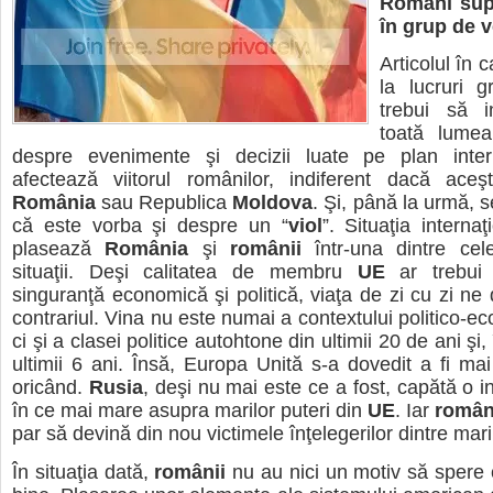
Români supu
în grup de v
Articolul în 
la lucruri g
trebui să i
toată lumea
despre evenimente şi decizii luate pe plan inter
afectează viitorul românilor, indiferent dacă aceşt
România
sau Republica
Moldova
. Şi, până la urmă, 
că este vorba şi despre un “
viol
”. Situaţia interna
plasează
România
şi
românii
într-una dintre cel
situaţii. Deşi calitatea de membru
UE
ar trebui
singuranţă economică şi politică, viaţa de zi cu zi n
contrariul. Vina nu este numai a contextului politico-e
ci şi a clasei politice autohtone din ultimii 20 de ani şi,
ultimii 6 ani. Însă, Europa Unită s-a dovedit a fi ma
oricând.
Rusia
, deşi nu mai este ce a fost, capătă o i
în ce mai mare asupra marilor puteri din
UE
. Iar
român
par să devină din nou victimele înţelegerilor dintre mari
În situaţia dată,
românii
nu au nici un motiv să spere c