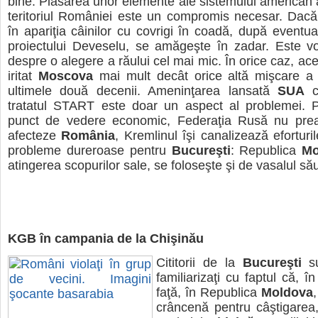
bine. Plasarea unor elemente ale sistemului american 
teritoriul României este un compromis necesar. Dacă
în apariţia câinilor cu covrigi în coadă, după eventual
proiectului Deveselu, se amăgeşte în zadar. Este vo
despre o alegere a răului cel mai mic. În orice caz, ac
iritat
Moscova
mai mult decât orice altă mişcare a
ultimele două decenii. Ameninţarea lansată
SUA
cu
tratatul START este doar un aspect al problemei. P
punct de vedere economic, Federaţia Rusă nu pre
afecteze
România
, Kremlinul îşi canalizează eforturi
probleme dureroase pentru
Bucureşti
: Republica
Mo
atingerea scopurilor sale, se foloseşte şi de vasalul să
KGB în campania de la Chişinău
Cititorii de la
Bucureşti
su
familiarizaţi cu faptul că, 
faţă, în Republica
Moldova
crâncenă pentru câştigarea,