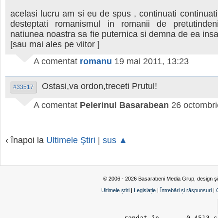
acelasi lucru am si eu de spus , continuati continuati
desteptati romanismul in romanii de pretutinde
natiunea noastra sa fie puternica si demna de ea insas
[sau mai ales pe viitor ]
A comentat
romanu
19 mai 2011, 13:23
Ostasi,va ordon,treceti Prutul!
#33517
A comentat
Pelerinul Basarabean
26 octombri
‹ înapoi la
Ultimele Ştiri
|
sus ▲
© 2006 - 2026 Basarabeni Media Grup, design ş
Ultimele știri
|
Legislație
|
Întrebări și răspunsuri
|
randat în 	0.