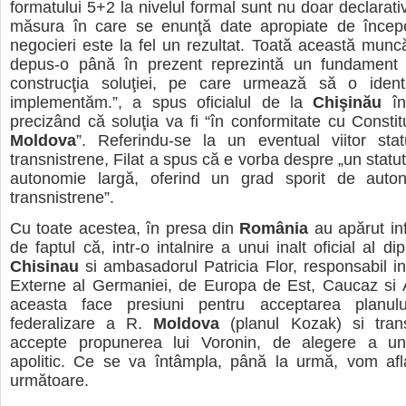
formatului 5+2 la nivelul formal sunt nu doar declarati
măsura în care se enunţă date apropiate de încep
negocieri este la fel un rezultat. Toată această mun
depus-o până în prezent reprezintă un fundament 
construcţia soluţiei, pe care urmează să o ident
implementăm.”, a spus oficialul de la
Chişinău
înt
precizând că soluţia va fi “în conformitate cu Constitu
Moldova
”. Referindu-se la un eventual viitor stat
transnistrene, Filat a spus că e vorba despre „un statu
autonomie largă, oferind un grad sporit de auton
transnistrene”.
Cu toate acestea, în presa din
România
au apărut inf
de faptul că, intr-o intalnire a unui inalt oficial al di
Chisinau
si ambasadorul Patricia Flor, responsabil in
Externe al Germaniei, de Europa de Est, Caucaz si A
aceasta face presiuni pentru acceptarea planul
federalizare a R.
Moldova
(planul Kozak) si tran
accepte propunerea lui Voronin, de alegere a un
apolitic. Ce se va întâmpla, până la urmă, vom afl
următoare.