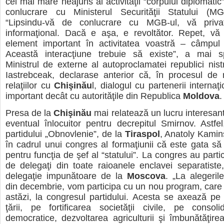
cel mai mare neajuns al activităţii “corpului diplomatic
conlucrare cu Ministerul Securităţii Statului (
“Lipsindu-vă de conlucrare cu MGB-ul, vă priva
informaţional. Dacă e aşa, e revoltător. Repet, vă 
element important în activitatea voastră – câmpul i
Această interacţiune trebuie să existe”, a mai 
Ministrul de externe al autoproclamatei republici nist
Iastrebceak, declarase anterior că, în procesul de 
relaţiilor cu
Chişinău
l, dialogul cu partenerii internaţ
important decât cu autorităţile din Republica
Moldova
.
Presa de la
Chişinău
mai relatează un lucru interesant
eventual înlocuitor pentru decrepitul Smirnov. Astfel
partidului „Obnovlenie”, de la
Tiraspol
, Anatoly Kamins
în cadrul unui congres al formaţiunii că este gata să 
pentru funcţia de şef al “statului”. La congres au parti
de delegaţi din toate raioanele enclavei separatist
delegaţie impunătoare de la
Moscova
. „La alegeril
din decembrie, vom participa cu un nou program, care 
astăzi, la congresul partidului. Acesta se axează p
ţării, pe fortificarea societăţii civile, pe consoli
democratice, dezvoltarea agriculturii şi îmbunătăţirea c