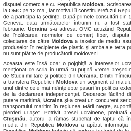
disputei comerciale cu Republica
Moldova
. Scrisoarea
la OMC pe 12 mai, iar motivul îl constituierefuzul Repub
de a participa la şedinţe. După primele consultări din 
Geneva, data următoarelor întruniri nu a fost stabi
februarie,
Ucraina
s-a adresat OMC acuzând Repub
de încălcarea normelor de comerţ liber, disputa
colectarea de către
Moldova
a taxelor de mediu asup
produselor în recipiente de plastic şi ambalaje tetra-p
nu sunt plătite de producătorii moldoveni.
Aceasta este însă doar o pojghiţă a intereselor ucr
menţionat ce scria în urmă cu puţină vreme preşedin
de Studii militare şi politice din
Ucraina
, Dmitri Tîmci
a transfera Republicii
Moldova
un segment al malului
unul dintre cele mai neînţelepte pasuri în politica ext
de la declararea independenţei. Deoarece făcând 
putere maritimă,
Ucraina
şi-a creat un concurent seri
transportului maritim în regiunea Mării Negre, suport
pierderi uriaşe”. Potrivit presei ucrainene, preluat
Chişinău
, autorul a rămas stupefiat de faptul că î
media din Republica
Moldova
a apărut informaţia p