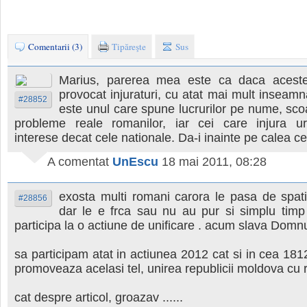
Comentarii (3)
Tipăreşte
Sus
Marius, parerea mea este ca daca aceste
provocat injuraturi, cu atat mai mult inseamna
#28852
este unul care spune lucrurilor pe nume, sco
probleme reale romanilor, iar cei care injura u
interese decat cele nationale. Da-i inainte pe calea c
A comentat
UnEscu
18 mai 2011, 08:28
exosta multi romani carora le pasa de spat
#28856
dar le e frca sau nu au pur si simplu timp
participa la o actiune de unificare . acum slava Domn
sa participam atat in actiunea 2012 cat si in cea 1
promoveaza acelasi tel, unirea republicii moldova cu 
cat despre articol, groazav ......