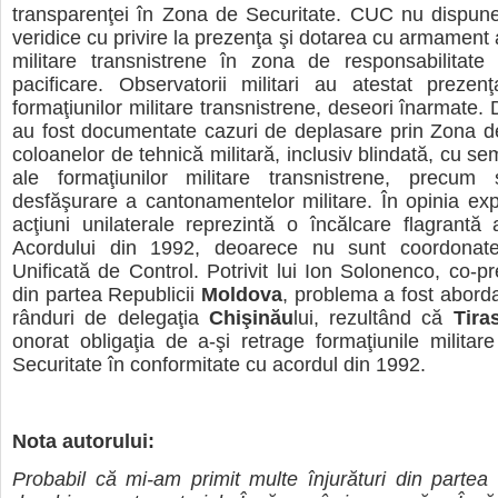
transparenţei în Zona de Securitate. CUC nu dispune
veridice cu privire la prezenţa şi dotarea cu armament 
militare transnistrene în zona de responsabilitate 
pacificare. Observatorii militari au atestat preze
formaţiunilor militare transnistrene, deseori înarmate
au fost documentate cazuri de deplasare prin Zona d
coloanelor de tehnică militară, inclusiv blindată, cu se
ale formaţiunilor militare transnistrene, precum
desfăşurare a cantonamentelor militare. În opinia expe
acţiuni unilaterale reprezintă o încălcare flagrantă 
Acordului din 1992, deoarece nu sunt coordonat
Unificată de Control. Potrivit lui Ion Solonenco, co-
din partea Republicii
Moldova
, problema a fost aborda
rânduri de delegaţia
Chişinău
lui, rezultând că
Tira
onorat obligaţia de a-şi retrage formaţiunile milita
Securitate în conformitate cu acordul din 1992.
Nota autorului:
Probabil că mi-am primit multe înjurături din partea