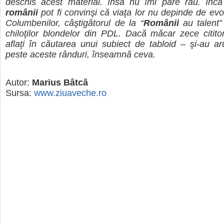
deschis acest material. Însă nu îmi pare rău. Înc
românii
pot fi convinşi că viaţa lor nu depinde de evol
Columbenilor, câştigătorul de la “
Românii
au talent”
chiloţilor blondelor din PDL. Dacă măcar zece cititor
aflaţi în căutarea unui subiect de tabloid – şi-au a
peste aceste rânduri, înseamnă ceva.
Autor:
Marius Bâtcă
Sursa:
www.ziuaveche.ro