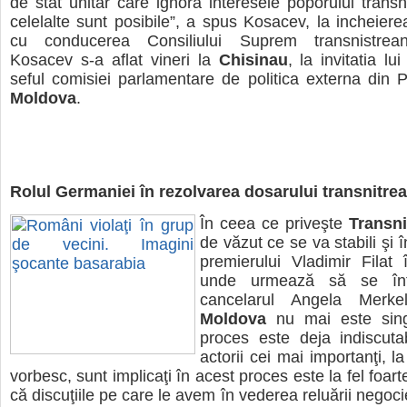
de stat unitar care ignora interesele poporului transn
celelalte sunt posibile”, a spus Kosacev, la incheierea
cu conducerea Consiliului Suprem transnistrean
Kosacev s-a aflat vineri la
Chisinau
, la invitatia l
seful comisiei parlamentare de politica externa din 
Moldova
.
Rolul Germaniei în rezolvarea dosarului transnitre
În ceea ce priveşte
Transni
de văzut ce se va stabili şi î
premierului Vladimir Filat
unde urmează să se înt
cancelarul Angela Merkel
Moldova
nu mai este sing
proces este deja indiscuta
actorii cei mai importanţi, l
vorbesc, sunt implicaţi în acest proces este la fel foart
că discuţiile pe care le avem în vederea reluării negocie