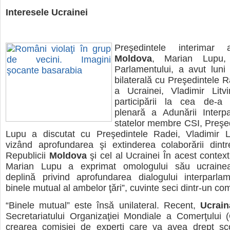
Interesele Ucrainei
Preşedintele interimar a
Moldova
, Marian Lupu, 
Parlamentului, a avut luni
bilaterală cu Preşedintele
a Ucrainei, Vladimir Litvi
participării la cea de-a
plenară a Adunării Interp
statelor membre CSI, Preşe
Lupu a discutat cu Preşedintele Radei, Vladimir Li
vizând aprofundarea şi extinderea colaborării dintre
Republicii
Moldova
şi cel al Ucrainei În acest context
Marian Lupu a exprimat omologului său ucrainea
deplină privind aprofundarea dialogului interparlam
binele mutual al ambelor ţări”, cuvinte seci dintr-un com
“Binele mutual” este însă unilateral. Recent,
Ucrain
Secretariatului Organizaţiei Mondiale a Comerţului
crearea comisiei de experţi care va avea drept sc