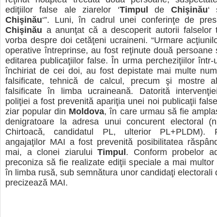
ediţiilor false ale ziarelor ‘
Timpul
de
Chişinău
‘ 
Chişinău
‘”. Luni, în cadrul unei conferinţe de pre
Chişinău
a anunţat că a descoperit autorii falselor ti
vorba despre doi cetăţeni ucraineni. “Urmare acţiunilor
operative întreprinse, au fost reţinute două persoane
editarea publicaţiilor false. În urma percheziţiilor înt
închiriat de cei doi, au fost depistate mai multe num
falsificate, tehnică de calcul, precum şi mostre a
falsificate în limba ucraineană. Datorită intervenţi
poliţiei a fost prevenită apariţia unei noi publicaţii fals
ziar popular din
Moldova
, în care urmau să fie ampla
denigratoare la adresa unui concurent electoral (n
Chirtoacă, candidatul PL, ulterior PL+PLDM). Pr
angajaţilor MAI a fost prevenită posibilitatea răspândi
mai, a clonei ziarului
Timpul
. Conform probelor ad
preconiza să fie realizate ediţii speciale a mai multor 
în limba rusă, sub semnătura unor candidaţi electorali 
precizează MAI.