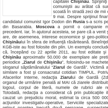
capitalei
Chişinău
. Sprijini
comuniştii au arătat că su
scoată în stradă zeci de mii
9 mai. Despre sprijinul fina
candidatul comunist Igor Dodon din
Rusia
s-a scris pe
din Basarabia.
Moscova
a pornit o campanie me
precedent. Iar, în ajutorul acesteia, se pare că a venit 
are, de asemenea, interese economice şi geo-politic
Chişinău
lui în sfera de influenţă răsăriteană. Bineînţe
KGB-iste au fost folosite din plin. Un exemplu conclud
că, începând cu 22 aprilie 2011, au fost editate şi
Chişinău
aproximativ 50.000 de exemplare ale pretin
periodice „
Ziarul
de
Chişinău
”, folosindu-se machetel
sloganul săptămânalului “
Ziarul
de Gardă”. Victimă 
similare a fost şi consacratul cotidian TIMPUL. Potrivi
Afacerilor Interne, redacţia
Ziarul
ui de Gardă (Zd
organul de urmărire penală al MAI că ziarele distribuit
logoul, corpul de literă, numele de rubrici ale r
Totodată, redacţia a considerat că prin publicaţiile il
cauzat un prejudiciu moral, estimat la circa 500 00
acţiunilor investigativ-operative, Serviciile specializ
reţinut noaptea trecută două persoane, suspectat