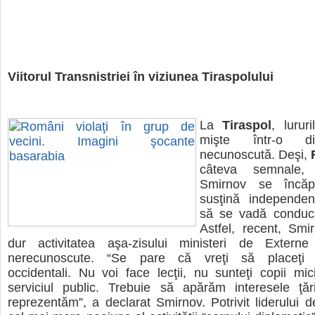
Viitorul Transnistriei în viziunea Tiraspolului
La
Tiraspol
, lurur
mişte într-o di
necunoscută. Deşi,
câteva semnale, 
Smirnov se încăp
susţină independenţ
să se vadă conducă
Astfel, recent, Smir
dur activitatea aşa-zisului ministeri de Externe 
nerecunoscute. “Se pare că vreţi să placeţi ne
occidentali. Nu voi face lecţii, nu sunteţi copii mici
serviciul public. Trebuie să apărăm interesele ţă
reprezentăm”, a declarat Smirnov. Potrivit liderului 