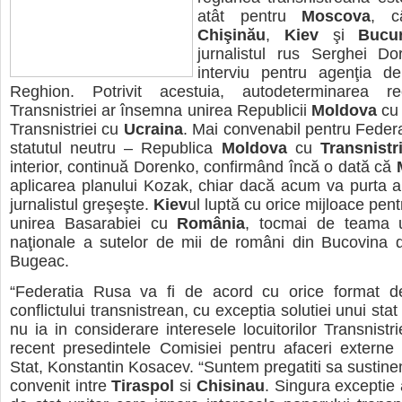
atât pentru
Moscova
, c
Chişinău
,
Kiev
şi
Bucur
jurnalistul rus Serghei Do
interviu pentru agenţia d
Reghion. Potrivit acestuia, autodeterminarea r
Transnistriei ar însemna unirea Republicii
Moldova
c
Transnistriei cu
Ucraina
. Mai convenabil pentru Feder
statutul neutru – Republica
Moldova
cu
Transnistr
interior, continuă Dorenko, confirmând încă o dată că
aplicarea planului Kozak, chiar dacă acum va purta a
jurnalistul greşeşte.
Kiev
ul luptă cu orice mijloace pen
unirea Basarabiei cu
România
, tocmai de teama u
naţionale a sutelor de mii de români din Bucovina d
Bugeac.
“Federatia Rusa va fi de acord cu orice format d
conflictului transnistrean, cu exceptia solutiei unui stat
nu ia in considerare interesele locuitorilor Transnistri
recent presedintele Comisiei pentru afaceri extern
Stat, Konstantin Kosacev. “Suntem pregatiti sa sustine
convenit intre
Tiraspol
si
Chisinau
. Singura exceptie 