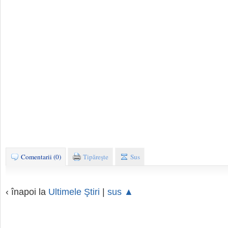
Comentarii (0)
Tipăreşte
Sus
‹ înapoi la
Ultimele Ştiri
|
sus ▲