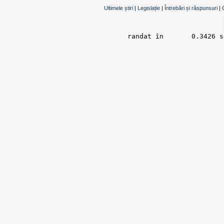
Ultimele știri
|
Legislație
|
Întrebări și răspunsuri
|
randat în 	0.