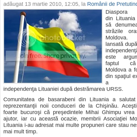
adăugat
13 martie 2010, 12:05
, la
Românii de Pretutin
Diaspora b
din Lituania
să denumea
străzile ora
Moldova. 
lansată după
independenţă
este argum
faptul că
Moldova a fo
din spaţiul e
a rec
independenţa Lituaniei după destrămarea URSS.
Comunitatea de basarabeni din Lituania a salutat 
reprezentanţii noii conduceri de la Chişinău. Aceşt
foarte bucuroşi că preşedintele Mihai Ghimpu vrea 
ajutor, iar cu această ocazie, membrii Asociaţiei Mo
Lituania i-au adresat mai multe propuneri care stau ne
mai mult timp.