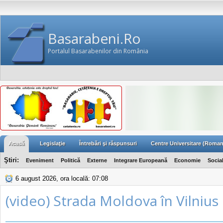
Basarabeni.Ro
Portalul Basarabenilor din România
Acasă
Legislaţie
Întrebări şi răspunsuri
Centre Universitare (Roman
Ştiri:
Eveniment
Politică
Externe
Integrare Europeană
Economie
Socia
6 august 2026, ora locală: 07:08
(video) Strada Moldova în Vilnius