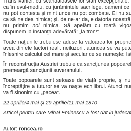
Transilvaniei, cu scandaloasele lor stări excepţionale, c
ca în evul-mediu, cu jurămintele sacrilege, oameni ce 
nu pot contesta şi mint unde nu pot combate. Ei nu s
ca să ne dea nimica; şi, de ne-ar da, e datoria noastră
nu primim
noi
nimica. Să apelăm cu toată vigo
dispunem la instanţa adevărată: „la tron!”.
Toate naţiunile trebuiesc aduse la valoarea lor propri
avea din ele factori reali, neiluzorii, atuncea se va pu
înlesnire calculul cel mare şi secular ce se numeşte: Ist
În reconstrucţia Austriei trebuie ca sancţiunea popoare
premeargă sancţiunii suveranului.
Toate popoarele sunt setoase de viaţă proprie, şi n
îndreptăţire a tuturor se va naşte echilibrul. Atunci n
va fi sinonim cu „pacea”.
22 aprilie/4 mai şi 29 aprilie/11 mai 1870
Articol pentru care Mihai Eminescu a fost dat in judeca
Autor:
roncea.ro