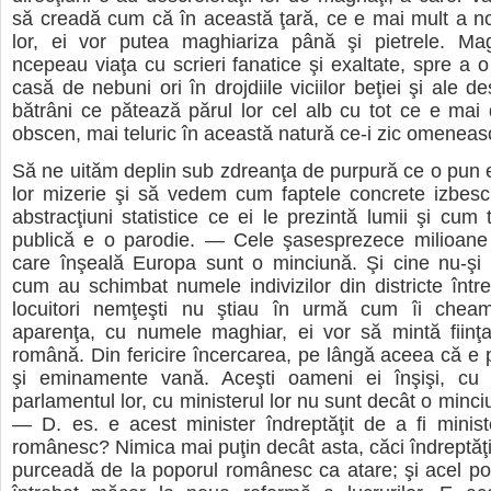
să creadă cum că în această ţară, ce e mai mult a n
lor, ei vor putea maghiariza până şi pietrele. Mag
ncepeau viaţa cu scrieri fanatice şi exaltate, spre a o
casă de nebuni ori în drojdiile viciilor beţiei şi ale des
bătrâni ce pătează părul lor cel alb cu tot ce e mai
obscen, mai teluric în această natură ce-i zic omeneas
Să ne uităm deplin sub zdreanţa de purpură ce o pun 
lor mizerie şi să vedem cum faptele concrete izbesc
abstracţiuni statistice ce ei le prezintă lumii şi cum 
publică e o parodie. — Cele şasesprezece milioane
care înşeală Europa sunt o minciună. Şi cine nu-şi
cum au schimbat numele indivizilor din districte întreg
locuitori nemţeşti nu ştiau în urmă cum îi cheam
aparenţa, cu numele maghiar, ei vor să mintă fiinţ
română. Din fericire încercarea, pe lângă aceea că e p
şi eminamente vană. Aceşti oameni ei înşişi, cu s
parlamentul lor, cu ministerul lor nu sunt decât o minciu
— D. es. e acest minister îndreptăţit de a fi minist
românesc? Nimica mai puţin decât asta, căci îndreptăţi
purceadă de la poporul românesc ca atare; şi acel pop