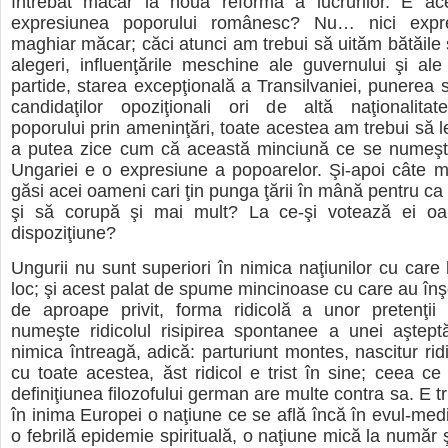
întrebat măcar la noua reformă a lucrurilor. E ac
expresiunea poporului românesc? Nu… nici expre
maghiar măcar; căci atunci am trebui să uităm bătăile ş
alegeri, influenţările meschine ale guvernului şi ale
partide, starea excepţională a Transilvaniei, punerea 
candidaţilor opoziţionali ori de altă naţionalitate
poporului prin ameninţări, toate acestea am trebui să l
a putea zice cum că această minciună ce se numeşt
Ungariei e o expresiune a popoarelor. Şi-apoi câte m
găsi acei oameni cari ţin punga ţării în mână pentru ca
şi să corupă şi mai mult? La ce-şi votează ei oa
dispoziţiune?
Ungurii nu sunt superiori în nimica naţiunilor cu care 
loc; şi acest palat de spume mincinoase cu care au înş
de aproape privit, forma ridicolă a unor pretenţii 
numeşte ridicolul risipirea spontanee a unei aşteptă
nimica întreagă, adică: parturiunt montes, nascitur rid
cu toate acestea, ăst ridicol e trist în sine; ceea c
definiţiunea filozofului german are multe contra sa. E t
în inima Europei o naţiune ce se află încă în evul-med
o febrilă epidemie spirituală, o naţiune mică la număr ş