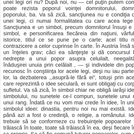
unei legi ori nu? După noi, nu — cel puţin putem con
poate rezista poporul voinţei domnitorului, domni
poporului, ba. Va să zică, sancţiunea nu e condiţia 
unei legi, ci numai formalitatea cu care acea lege
Sancţiunea e un simbol, precum domnitorul însuşi 
simbol, e personificarea fiecăreia din naţiuni, vârful
istorice, titlul ce se pune pe o carte; acel titlu 
contrazicere a celor cuprinse în carte. În Austria însă
un înţeles grav; căci ea sânţeşte şi dă concursul b
nedrepte a unui popor asupra celuilalt, neegalităţ
înăduşirei unuia prin celălalt , — şi individele din po
recunosc în conştiinţa lor acele legi, deşi nu iau parte
lor, la dezbaterea ,,asupră-le fără ei”
,
totuşi prin ac
care reprezintă o idee seculară, ei sunt obligaţi cu cor
sufletul. Va să zică, în simbol chiar ne obligă iarăşi i
simbolului, nu sunetele ce-l compun, sunetele unui
unui rang. Îndată ce nu vom mai crede în idee, în unit
simbolul ideei: dinastia, pentru noi nu mai există. I
până azi a fost o credinţă, o religie, a românului. I
trebuie să se conformeze cu trebuinţele popoarelor 
trăiască în toate, toate să trăiască în ea, deşi fiecare 
sa proprie. Ea să fie comună tuturor popoarelor, cum o