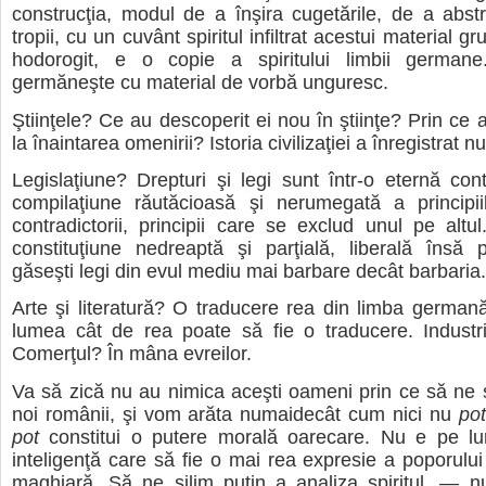
construcţia, modul de a înşira cugetările, de a abstr
tropii, cu un cuvânt spiritul infiltrat acestui material gr
hodorogit, e o copie a spiritului limbii german
germăneşte cu material de vorbă unguresc.
Ştiinţele? Ce au descoperit ei nou în ştiinţe? Prin ce a
la înaintarea omenirii? Istoria civilizaţiei a înregistrat 
Legislaţiune? Drepturi şi legi sunt într-o eternă con
compilaţiune răutăcioasă şi nerumegată a principii
contradictorii, principii care se exclud unul pe altul
constituţiune nedreaptă şi parţială, liberală însă 
găseşti legi din evul mediu mai barbare decât barbaria.
Arte şi literatură? O traducere rea din limba germană,
lumea cât de rea poate să fie o traducere. Indust
Comerţul? În mâna evreilor.
Va să zică nu au nimica aceşti oameni prin ce să ne 
noi românii, şi vom arăta numaidecât cum nici nu
pot
pot
constitui o putere morală oarecare. Nu e pe l
inteligenţă care să fie o mai rea expresie a poporului
maghiară. Să ne silim puţin a analiza spiritul, — n