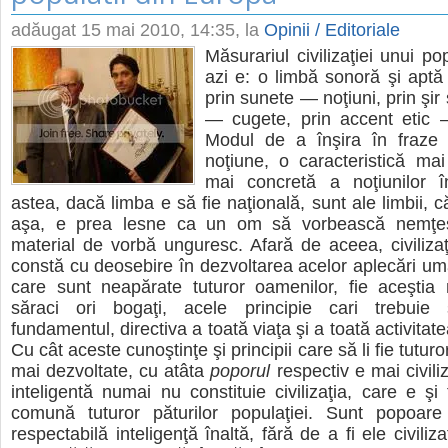
adăugat
15 mai 2010, 14:35
, la
Opinii / Editoriale
Măsurariul civilizaţiei unui p
azi e: o limbă sonoră şi apt
prin sunete — noţiuni, prin şir 
— cugete, prin accent etic 
Modul de a înşira în fraze
noţiune, o caracteristică mai
mai concretă a noţiunilor î
astea, dacă limba e să fie naţională, sunt ale limbii, c
aşa, e prea lesne ca un om să vorbească nemţeşt
material de vorbă unguresc. Afară de aceea, civiliza
constă cu deosebire în dezvoltarea acelor aplecări u
care sunt neapărate tuturor oamenilor, fie aceştia 
săraci ori bogaţi, acele principie cari trebuie 
fundamentul, directiva a toată viaţa şi a toată activit
Cu cât aceste cunoştinţe şi principii care să li fie tutu
mai dezvoltate, cu atâta
poporul
respectiv e mai civili
inteligentă numai nu constituie civilizaţia, care e şi 
comună tuturor păturilor populaţiei. Sunt popoa
respectabilă inteligenţă înaltă, fără de a fi ele civiliza