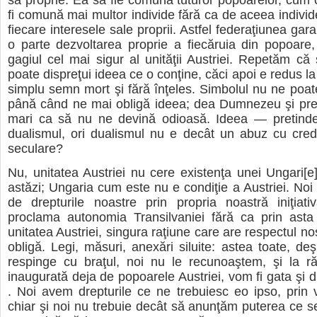
fi comună mai multor individe fără ca de aceea individ
fiecare interesele sale proprii. Astfel federaţiunea ga
o parte dezvoltarea proprie a fiecăruia din popoare
gagiul cel mai sigur al unităţii Austriei. Repetăm că 
poate dispreţui ideea ce o conţine, căci apoi e redus l
simplu semn mort şi fără înţeles. Simbolul nu ne poat
până când ne mai obligă ideea; dea Dumnezeu şi pre
mari ca să nu ne devină odioasă. Ideea — pretind
dualismul, ori dualismul nu e decât un abuz cu cred
seculare?
Nu, unitatea Austriei nu cere existenţa unei Ungari[
astăzi; Ungaria cum este nu e condiţie a Austriei. No
de drepturile noastre prin propria noastră iniţiat
proclama autonomia Transilvaniei fără ca prin asta 
unitatea Austriei, singura raţiune care are respectul no
obligă. Legi, măsuri, anexări siluite: astea toate, de
respinge cu braţul, noi nu le recunoaştem, şi la ră
inaugurată deja de popoarele Austriei, vom fi gata şi di
. Noi avem drepturile ce ne trebuiesc eo ipso, prin 
chiar şi noi nu trebuie decât să anunţăm puterea ce se