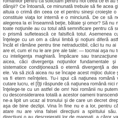
românilor pentru că solicităm pentru noi ceea ce ei au s
dânşii? Ce întoarsă, ce minunată trebuie să fie acea g
altuia o crimă din ceea ce el pentru sineşi croieşte o 
constituie viaţa lor internă e o minciună. De ce să
alegerea la ei înseamnă beţie, bătaie şi omor? Să nu
toate noţiunile au cu totul altă semnificare pentru că su
o prismă sufletească ce falsifică totul. Asemenea c
înţelege cu un om a cărui limbă şi noţiuni diferă astf
încât el rămâne pentru tine netraductibil, căci tu nu ai 
are el, cum el nu le are pre ale tale: — tocmai aşa nu t
cu inteligenţa maghiară. Împăcare sau tranzacţiun
aicea, căci divergenţa noţiunilor fundamentale şi a
sistematice condiţionează o eternă divergenţă a ded
ele. Va să zică aicea nu se încape acest mijloc dulce ş
va fi etern neînţeles. Tu-i spui că naţiunea română 
cutare lucru, el [î]ţi răspunde că naţiunea română nici 
înţelege-te cu un astfel de om! Noi românii nu putem
cu desconsiderarea totală a acestor oameni transcende
ne-a lipit un ucaz al tronului şi de care un decret dre
aşa de bine dezlipi. Vina în fine nu e a lor, pentru c
atare nu are vina falsei direcţiuni a spiritului său
direcţiuni o au descreieraţii lor de magnaţi, a căror va