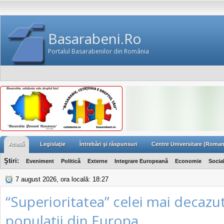
Basarabeni.Ro
Portalul Basarabenilor din România
Acasă
Legislaţie
Întrebări şi răspunsuri
Centre Universitare (Roman
Ştiri:
Eveniment
Politică
Externe
Integrare Europeană
Economie
Socia
7 august 2026, ora locală: 18:27
“Superioritatea” celei mai decazu
populatii din Europa