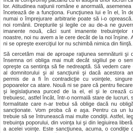
încă te compromiţi pactând cu ei asupra unor lucruri ca
lor. Atitudinea naţiunii române e anormală, asemenea
încetează de a funcţiona. Funcţiunea lui e în el, în des
numai o împrejurare arbitrarie poate să i-o opreasc
noi românii. Drepturile şi legile ce au de-a ne guver
imanente nouă, căci sunt imanente trebuinţelor no
noastre, noi nu avem a le cere decât de la noi înşine.
ni se opreşte exerciţiul lor nu schimbă nimica din fiinţă.
Să cercetăm mai de aproape raţiunea semnăturii şi 
însemna ori obliga mai mult decât sigiliul pe o sen
opreşte ca sentinţa să fie nedreaptă. Să vedem care 
al domnitorului şi al sancţiunii şi dacă acestora 
permis de a fi în contradicţie cu voinţele, singure
popoarelor ca atare. Nouă ni se pare că pentru fiecare
şi legislaţiunea purced de la el, el şi le crează 
trebuiesc, astfel încât, într-o normală stare de lucruri,
formalitate care n-ar trebui să oblige dacă nu oblig
sancţionate. Vom proba că e aşa. Pentru ca un lu
trebuie să se întrunească mai multe condiţii. Astfel, le
trebuinţa poporului, din voinţa lui şi din legiuirea liberă
a acelei voinţe. Este sancţiunea, acuma, o condiţie 