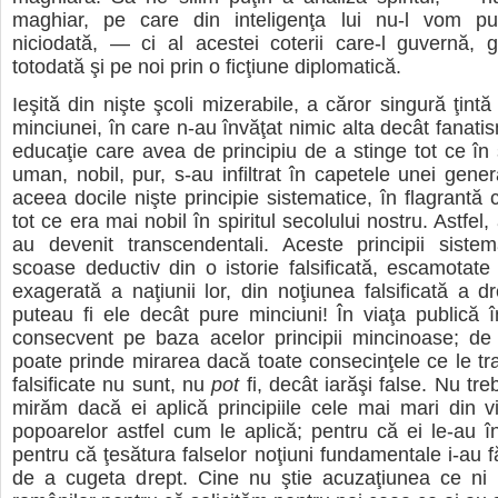
maghiar, pe care din inteligenţa lui nu-l vom p
niciodată, — ci al acestei coterii care-l guvernă, 
totodată şi pe noi prin o ficţiune diplomatică.
Ieşită din nişte şcoli mizerabile, a căror singură ţint
minciunei, în care n-au învăţat nimic alta decât fanati
educaţie care avea de principiu de a stinge tot ce în s
uman, nobil, pur, s-au infiltrat în capetele unei gener
aceea docile nişte principie sistematice, în flagrantă 
tot ce era mai nobil în spiritul secolului nostru. Astfel
au devenit transcendentali. Aceste principii sistem
scoase deductiv din o istorie falsificată, escamotate
exagerată a naţiunii lor, din noţiunea falsificată a d
puteau fi ele decât pure minciuni! În viaţa publică 
consecvent pe baza acelor principii mincinoase; d
poate prinde mirarea dacă toate consecinţele ce le trag
falsificate nu sunt, nu
pot
fi, decât iarăşi false. Nu tr
mirăm dacă ei aplică principiile cele mai mari din v
popoarelor astfel cum le aplică; pentru că ei le-au î
pentru că ţesătura falselor noţiuni fundamentale i-au f
de a cugeta drept. Cine nu ştie acuzaţiunea ce ni