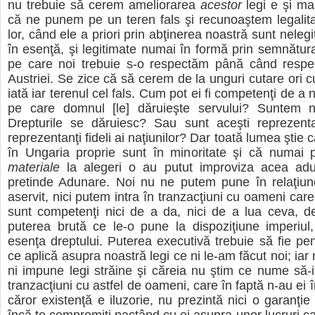
nu trebuie să cerem ameliorarea
acestor
legi e şi mai
că ne punem pe un teren fals şi recunoaştem legalita
lor, când ele a priori prin abţinerea noastră sunt nelegi
în esenţă, şi legitimate numai în formă prin semnătur
pe care noi trebuie s-o respectăm până când respe
Austriei. Se zice că să cerem de la unguri cutare ori c
iată iar terenul cel fals. Cum pot ei fi competenţi de a n
pe care domnul [le] dăruieşte servului? Suntem no
Drepturile se dăruiesc? Sau sunt aceşti reprezenta
reprezentanţi fideli ai naţiunilor? Dar toată lumea ştie c
în Ungaria proprie sunt în minoritate şi că numai pr
materiale
la alegeri o au putut improviza acea ad
pretinde Adunare. Noi nu ne putem pune în relaţiu
aservit, nici putem intra în tranzacţiuni cu oameni car
sunt competenţi nici de a da, nici de a lua ceva, d
puterea brută ce le-o pune la dispoziţiune imperiul
esenţa dreptului. Puterea executivă trebuie să fie pe
ce aplică asupra noastră legi ce ni le-am făcut noi; ia
ni impune legi străine şi căreia nu ştim ce nume să-
tranzacţiuni cu astfel de oameni, care în faptă n-au ei î
căror existenţă e iluzorie, nu prezintă nici o garanţie