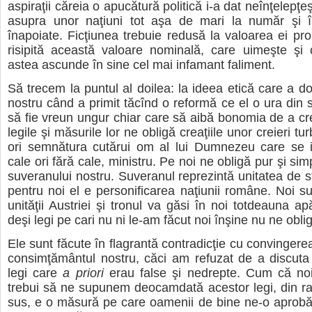
aspiraţii căreia o apucătură politică i-a dat neînţelepţ
asupra unor naţiuni tot aşa de mari la număr şi 
înapoiate. Ficţiunea trebuie redusă la valoarea ei prop
risipită această valoare nominală, care uimeşte şi 
astea ascunde în sine cel mai infamant faliment.
Să trecem la puntul al doilea: la ideea etică care a d
nostru când a primit tăcînd o reformă ce el o ura din s
să fie vreun ungur chiar care să aibă bonomia de a c
legile şi măsurile lor ne obligă creaţiile unor creieri tur
ori semnătura cutărui om al lui Dumnezeu care se in
cale ori fără cale, ministru. Pe noi ne obligă pur şi s
suveranului nostru. Suveranul reprezintă unitatea de st
pentru noi el e personificarea naţiunii române. Noi s
unităţii Austriei şi tronul va găsi în noi totdeauna apă
deşi legi pe cari nu ni le-am făcut noi înşine nu ne obli
Ele sunt făcute în flagrantă contradicţie cu convingere
consimţământul nostru, căci am refuzat de a discuta
legi care
a priori
erau false şi nedrepte. Cum că no
trebui să ne supunem deocamdată acestor legi, din r
sus, e o măsură pe care oamenii de bine ne-o aprobă