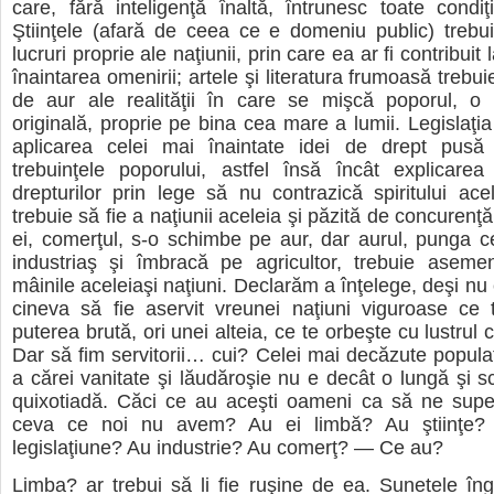
care, fără inteligenţă înaltă, întrunesc toate condiţiil
Ştiinţele (afară de ceea ce e domeniu public) trebu
lucruri proprie ale naţiunii, prin care ea ar fi contribuit
înaintarea omenirii; artele şi literatura frumoasă trebuie
de aur ale realităţii în care se mişcă poporul, o
originală, proprie pe bina cea mare a lumii. Legislaţia
aplicarea celei mai înaintate idei de drept pusă
trebuinţele poporului, astfel însă încât explicarea
drepturilor prin lege să nu contrazică spiritului acel
trebuie să fie a naţiunii aceleia şi păzită de concurenţă;
ei, comerţul, s-o schimbe pe aur, dar aurul, punga 
industriaş şi îmbracă pe agricultor, trebuie aseme
mâinile aceleiaşi naţiuni. Declarăm a înţelege, deşi n
cineva să fie aservit vreunei naţiuni viguroase ce
puterea brută, ori unei alteia, ce te orbeşte cu lustrul ci
Dar să fim servitorii… cui? Celei mai decăzute populaţ
a cărei vanitate şi lăudăroşie nu e decât o lungă şi 
quixotiadă. Căci ce au aceşti oameni ca să ne super
ceva ce noi nu avem? Au ei limbă? Au ştiinţe?
legislaţiune? Au industrie? Au comerţ? — Ce au?
Limba? ar trebui să li fie ruşine de ea. Sunetele îng