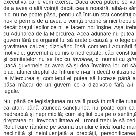
executivă că le vom exersa. Dacă acea putere se va 
de a avea o altă voinţă decât cea a noastră, aibă-o s
nici nu ne poate păsa, pentru că într-un stat constituţi
nu-i e permis de a avea o voinţă proprie şi nici trebuie
decât braţul legilor ce ni le facem noi înşine. Aşa tre
cu Adunarea de la Miercurea. Acea adunare nu putea f
guvern fără ca organul lui să arate o cauză şi o lege ca
gravitatea cauzei; dizolvând însă comitetul Adunării 
motivele, guvernul a comis o nedreptate, căci constitui
şi comitetelor nu se fac cu
învoirea,
ci numai cu
ştir
Dacă guvernele ar avea să-şi dea învoirea lor ori s
plac, atunci dreptul de întrunire n-ar fi decât o iluziu
la Miercurea şi comitetul ei putea să lucreze până az
păsa măcar de un guvern ce a dizolvat-o fără a-i
legale.
Nu, până ce legislaţiunea nu va fi pusă în mâinile tutu
ca atari, până atuncea sancţiunea nu poate opri ca 
nedreaptă şi neprimibilă; cum sigiliul pus pe o sentinţ
dreptatea ori irevocabilitatea ei. Tronul trebuie să ced
Rolul care rămâne pe seama tronului e încă foarte mar
neclintită şi neinfluenţată a dreptăţii, personificarea