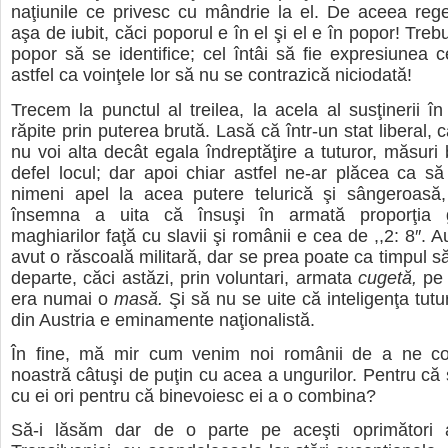
naţiunile ce privesc cu mândrie la el. De aceea rege
aşa de iubit, căci poporul e în el şi el e în popor! Tre
popor să se identifice; cel întâi să fie expresiunea c
astfel ca voinţele lor să nu se contrazică niciodată!
Trecem la punctul al treilea, la acela al susţinerii în
răpite prin puterea brută. Lasă că într-un stat liberal, 
nu voi alta decât egala îndreptăţire a tuturor, măsuri 
defel locul; dar apoi chiar astfel ne-ar plăcea ca s
nimeni apel la acea putere telurică şi sângeroasă,
însemna a uita că însuşi în armată proporţia g
maghiarilor faţă cu slavii şi românii e cea de ,,2: 8″. A
avut o răscoală militară, dar se prea poate ca timpul s
departe, căci astăzi, prin voluntari, armata
cugetă,
pe 
era numai o
masă.
Şi să nu se uite că inteligenţa tut
din Austria e eminamente naţionalistă.
În fine, mă mir cum venim noi românii de a ne c
noastră câtuşi de puţin cu acea a ungurilor. Pentru că 
cu ei ori pentru că binevoiesc ei a o combina?
Să-i lăsăm dar de o parte pe aceşti oprimători 