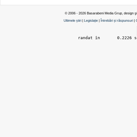
© 2006 - 2026 Basarabeni Media Grup, design ş
Ultimele știri
|
Legislație
|
Întrebări și răspunsuri
|
randat în 	0.