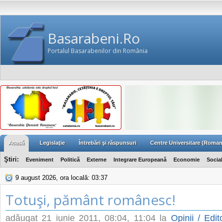
Basarabeni.Ro
Portalul Basarabenilor din România
Acasă
Legislaţie
Întrebări şi răspunsuri
Centre Universitare (Roman
Ştiri:
Eveniment
Politică
Externe
Integrare Europeană
Economie
Socia
9 august 2026, ora locală: 03:37
Totuşi, pământ românesc!
adăugat
21 iunie 2011, 08:04
, 11:04 la
Opinii / Edit