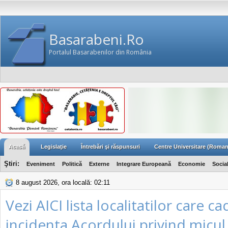
Basarabeni.Ro
Portalul Basarabenilor din România
Acasă
Legislaţie
Întrebări şi răspunsuri
Centre Universitare (Roman
Ştiri:
Eveniment
Politică
Externe
Integrare Europeană
Economie
Socia
8 august 2026, ora locală: 02:11
Vezi AICI lista localitatilor care c
incidenta Acordului privind micul t