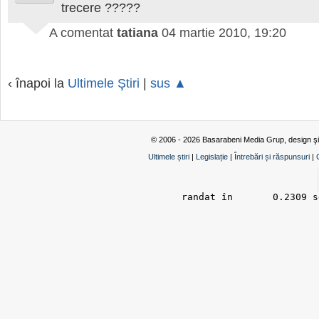
trecere ?????
A comentat
tatiana
04 martie 2010, 19:20
‹ înapoi la
Ultimele Ştiri
|
sus ▲
© 2006 - 2026 Basarabeni Media Grup, design ş
Ultimele știri
|
Legislație
|
Întrebări și răspunsuri
|
randat în 	0.