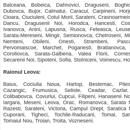
Balceana, Bobeica, Dahnovici, Draguseni, Boghic
Dubovca, Bujor, Calmatui, Caracui, Carpineni, Horje
Cioara, Ciuciuleni, Cotul Morii, Sarateni, Crasnoarmeis
Dancu, Dragusenii Noi, Horodca, Hancesti, Coste
Ivanovca, Anini, Lapusna, Rusca, Feteasca, Leuse
Sarata-Mereseni, Mingir, Semionovca, Chetroseni, Mi
Nemteni, Obileni, Onesti, Strambeni, Pasca
Pervomaiscoe, Marchet, Poganesti, Bratianovca, 
Coroliovca, Sarata-Galbena, Valea Florii, Cornes
Secarenii Noi, Sipoteni, Sofia, Stolniceni, Voinescu, H
Raionul Leova:
Baius, Cociulia Noua, Hartop, Bestemac, Pitest
Cazangic, Frumusica, Seliste, Ceadar, Cazlar
Colibabovca, Covurlui, Cupcui, Filipeni, Hanasenii No
Iargara, Meseni, Leova, Orac, Romanovca, Sarata 
Razesti, Sarateni, Victoria, Campul Drept, Saratica
Cuporani, Tigheci, Tochile-Raducani, Tomai, Sar
Tomaiul Nou, Troian, Troita, Vozneseni.