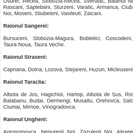
Usurei, Recea, Slobozia-Recea, Sverdiac, Balanul 
Rascani, Saptebani, Sturzeni, Varatic, Armanca, Ciuba
Noi, Moseni, Stiubeieni, Vasileuti, Zaicani.
Raionul Sangerei:
Bursuceni, Slobozia-Magura, Bobletici, Coscodeni
Taura Noua, Taura Veche.
Raionul Straseni:
Capriana, Doina, Lozova, Stejareni, Huzun, Micleuseni,
Raionul Taraclia:
Albota de Jos, Hagichioi, Hartop, Albota de Sus, Ros
Balabanu, Budai, Dermengi, Musaitu, Orehovca, Salci
Ciumai, Mirnoe, Vinogradovca.
Raionul Ungheni:
Agronomovca, Negurenii Noi, Zazulenii Noi, Alexee