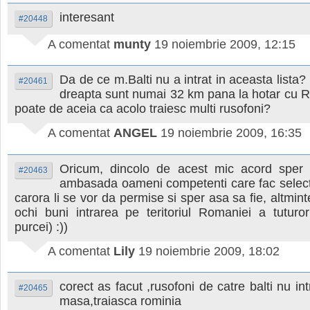
interesant
#20448
A comentat
munty
19 noiembrie 2009, 12:15
Da de ce m.Balti nu a intrat in aceasta lista?
#20461
dreapta sunt numai 32 km pana la hotar cu 
poate de aceia ca acolo traiesc multi rusofoni?
A comentat
ANGEL
19 noiembrie 2009, 16:35
Oricum, dincolo de acest mic acord sper 
#20463
ambasada oameni competenti care fac select
carora li se vor da permise si sper asa sa fie, altmin
ochi buni intrarea pe teritoriul Romaniei a tuturor
purcei) :))
A comentat
Lily
19 noiembrie 2009, 18:02
corect as facut ,rusofoni de catre balti nu in
#20465
masa,traiasca rominia