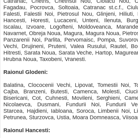
Catranac, Chetris, Chetrisul Nou, Ciolacu Nou, C
Fagadau, Pocrovca, Soltoaia, Catranac st.c.f., Ciul
Falesti, Falestii Noi, Pietrosul Nou, Glinjeni, Hiliuti
Hancesti, Horesti, Lucaceni, Unteni, Ilenuta, Burg
Iscalau, Izvoare, Logofteni, Moldoveanca, Marande
Navarnet, Obreja Noua, Magura, Magura Noua, Pietros
Panzarenii Noi, Parlita, Pervomaisc, Pompa, Suvoro
Vechi, Drujineni, Pruteni, Valea Rusului, Rautel, Bo
Hitresti, Sarata Noua, Sarata Veche, Hartop, Magure
Hrubna Noua, Taxobeni, Vranesti.
Raionul Glodeni:
Balatina, Clococenii Vechi, Lipovat, Tomestii Noi, T
Cajba, Branzeni, Butesti, Camenca, Molesti, Ciuci
Bisericani, Cot, Cuhnesti, Movileni, Serghieni, Cam
Nicolaevca, Dusmani, Fundurii Noi, Fundurii Vec
Starcea, Hajdieni, Iabloana, Soroca, Limbenii Noi, L
Petrunea, Sturzovca, Ustia, Moara Domneasca, Viisoa
Raionul Hancesti: