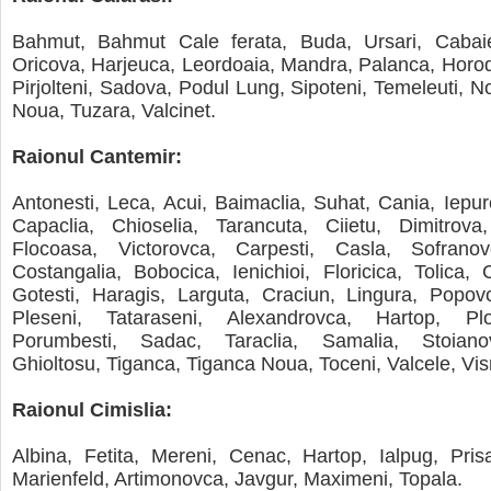
Bahmut, Bahmut Cale ferata, Buda, Ursari, Cabaies
Oricova, Harjeuca, Leordoaia, Mandra, Palanca, Horodi
Pirjolteni, Sadova, Podul Lung, Sipoteni, Temeleuti, No
Noua, Tuzara, Valcinet.
Raionul Cantemir:
Antonesti, Leca, Acui, Baimaclia, Suhat, Cania, Iepur
Capaclia, Chioselia, Tarancuta, Ciietu, Dimitrova,
Flocoasa, Victorovca, Carpesti, Casla, Sofranov
Costangalia, Bobocica, Ienichioi, Floricica, Tolica, C
Gotesti, Haragis, Larguta, Craciun, Lingura, Popov
Pleseni, Tataraseni, Alexandrovca, Hartop, Plop
Porumbesti, Sadac, Taraclia, Samalia, Stoianov
Ghioltosu, Tiganca, Tiganca Noua, Toceni, Valcele, Vis
Raionul Cimislia:
Albina, Fetita, Mereni, Cenac, Hartop, Ialpug, Prisa
Marienfeld, Artimonovca, Javgur, Maximeni, Topala.