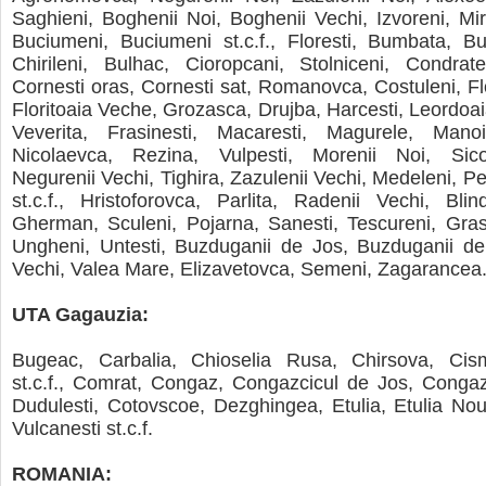
Saghieni, Boghenii Noi, Boghenii Vechi, Izvoreni, Mir
Buciumeni, Buciumeni st.c.f., Floresti, Bumbata, Bus
Chirileni, Bulhac, Cioropcani, Stolniceni, Condrate
Cornesti oras, Cornesti sat, Romanovca, Costuleni, Fl
Floritoaia Veche, Grozasca, Drujba, Harcesti, Leordoai
Veverita, Frasinesti, Macaresti, Magurele, Manoi
Nicolaevca, Rezina, Vulpesti, Morenii Noi, Sico
Negurenii Vechi, Tighira, Zazulenii Vechi, Medeleni, Pet
st.c.f., Hristoforovca, Parlita, Radenii Vechi, Blind
Gherman, Sculeni, Pojarna, Sanesti, Tescureni, Grase
Ungheni, Untesti, Buzduganii de Jos, Buzduganii de
Vechi, Valea Mare, Elizavetovca, Semeni, Zagarancea
UTA Gagauzia:
Bugeac, Carbalia, Chioselia Rusa, Chirsova, Cismi
st.c.f., Comrat, Congaz, Congazcicul de Jos, Congaz
Dudulesti, Cotovscoe, Dezghingea, Etulia, Etulia Nou
Vulcanesti st.c.f.
ROMANIA: