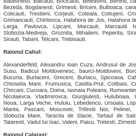
Balasinesti, Balcauti, Bocicauti, Beleavinti, Berlinti, c
Bezeda, Bogdanesti, Grimesti, Briceni, Bulboaca, cara
Colicauti, Trestieni, Corjeuti, Coteala, Cotiujeni, Cri
Grimancauti, Chirilovca, Halahora de Jos, Halahora d
Larga, Pavlovca, Lipcani, Marcauti, Marcautii N
Slobozia-Medveja, Groznita, Mihaileni, Peperita, Sira
Sirauti, Tabani, Tetcani, Trebisauti.
Raionul Cahul:
Alexanderfeld, Alexandru Ioan Cuza, Andrusul de Jos
Susu, Badicul Moldovenesc, baurci-Moldoveni, Bor
Bucuria, Burlaceni, Greceni, Burlacu, Spicoasa, Cah
Chioselia Mare, Frumusica, Caslita-Prut, Colibasi, 
Chircani, Cucoara, Doina, Iasnaia Poleana, Rumeante
Nicolaevca, Vladimirovca, Giurgiulesti, Huluboaia, 
Noua, Larga Veche, Hululu, Lebedenco, Ursoaia, Lopa
Manta, Pascani, Moscovei, Trifestii Noi, Pelinei,
Slobozia Mare, Taraclia de Slacie, Tartaul de Salci
Tataresti, Vadul lui Isac, Valeni, Paicu, Tretesti, Zirnesti
Raionul Calarasi: