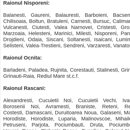
Raionul Nisporeni:
Balanesti, Gaureni, Balauresti, Barboieni, Bacseni
Chilisoaia, Boltun, Bratuleni, Carnesti, Bursuc, Caliman
Vulcanesti, Ciutesti, Valea Narnovei, Cristesti, Groz
Marzoaia, Helesteni, Marinici, Milesti, Nisporeni, Paru
Drojdieni, Odaia, Siscani, Soltanesti, Isaicani, Lumin
Selisteni, Valea-Trestieni, Sendreni, Varzaresti, Vanato
Raionul Ocnita:
Barladeni, Paladea, Rujnita, Corestauti, Stalinesti, Gr
Grinauti-Raia, Rediul Mare st.c.f.
Raionul Rascani:
Alexandresti, Cucuietii Noi, Cucuietii Vechi, Ivan
Borosenii Noi, Avramesti, Braniste, Reteni, Rete
Costesti, Damascani, Duruitoarea Noua, Galaseni, Malai
Horodiste, Horodiste, Luparia, Malinovscoe, Mihaile
Petruseni, Parjota, Pociumbauti, Druta, Pociumb