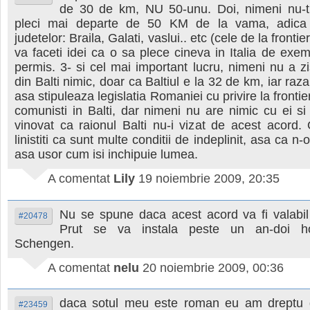
de 30 de km, NU 50-unu. Doi, nimeni nu-t
pleci mai departe de 50 KM de la vama, adica i
judetelor: Braila, Galati, vaslui.. etc (cele de la fronti
va faceti idei ca o sa plece cineva in Italia de exe
permis. 3- si cel mai important lucru, nimeni nu a z
din Balti nimic, doar ca Baltiul e la 32 de km, iar ra
asa stipuleaza legislatia Romaniei cu privire la frontier
comunisti in Balti, dar nimeni nu are nimic cu ei s
vinovat ca raionul Balti nu-i vizat de acest acord. 
linistiti ca sunt multe conditii de indeplinit, asa ca n-o
asa usor cum isi inchipuie lumea.
A comentat
Lily
19 noiembrie 2009, 20:35
Nu se spune daca acest acord va fi valabi
#20478
Prut se va instala peste un an-doi ho
Schengen.
A comentat
nelu
20 noiembrie 2009, 00:36
daca sotul meu este roman eu am dreptu 
#23459