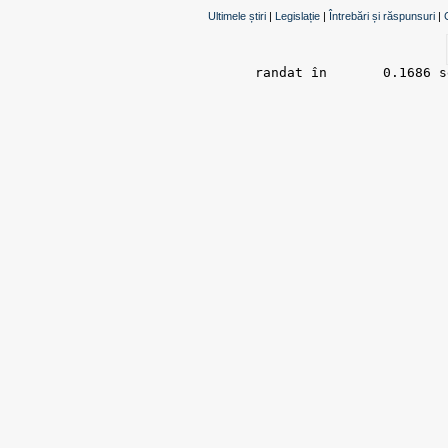
Ultimele știri
|
Legislație
|
Întrebări și răspunsuri
|
randat în 	0.