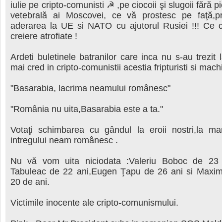
iulie pe cripto-comunisti ☭ ,pe ciocoii şi slugoii fără 
vetebrală ai Moscovei, ce vă prostesc pe faţă,p
aderarea la UE si NATO cu ajutorul Rusiei !!! Ce c
creiere atrofiate !
Ardeti buletinele batranilor care inca nu s-au trezit l
mai cred in cripto-comunistii acestia fripturisti si machi
"Basarabia, lacrima neamului românesc"
"România nu uita,Basarabia este a ta."
Votaţi schimbarea cu gândul la eroii nostri,la marti
intregului neam românesc .
Nu vă vom uita niciodata :Valeriu Boboc de 23 
Tabuleac de 22 ani,Eugen Ţapu de 26 ani si Maxi
20 de ani.
Victimile inocente ale cripto-comunismului.