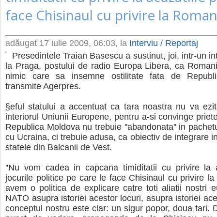
face Chisinaul cu privire la Roman
adăugat
17 iulie 2009, 06:03
, la
Interviu / Reportaj
Presedintele Traian Basescu a sustinut, joi, intr-un in
la Praga, postului de radio Europa Libera, ca Romani
nimic care sa insemne ostilitate fata de Republ
transmite Agerpres.
§eful statului a accentuat ca tara noastra nu va ezit
interiorul Uniunii Europene, pentru a-si convinge prieteni
Republica Moldova nu trebuie ''abandonata'' in pachetu
cu Ucraina, ci trebuie adusa, ca obiectiv de integrare i
statele din Balcanii de Vest.
''Nu vom cadea in capcana timiditatii cu privire la 
jocurile politice pe care le face Chisinaul cu privire 
avem o politica de explicare catre toti aliatii nostri 
NATO asupra istoriei acestor locuri, asupra istoriei ace
conceptul nostru este clar: un sigur popor, doua tari. 