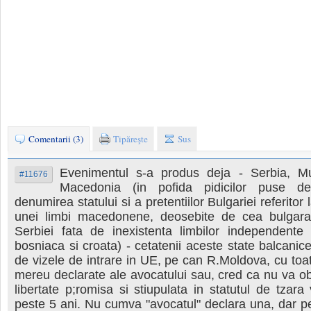
Comentarii (3)
Tipăreşte
Sus
Evenimentul s-a produs deja - Serbia, M
#11676
Macedonia (in pofida pidicilor puse d
denumirea statului si a pretentiilor Bulgariei referitor 
unei limbi macedonene, deosebite de cea bulgara,
Serbiei fata de inexistenta limbilor independente
bosniaca si croata) - cetatenii aceste state balcanice 
de vizele de intrare in UE, pe can R.Moldova, cu toat
mereu declarate ale avocatului sau, cred ca nu va o
libertate p;romisa si stiupulata in statutul de tzara 
peste 5 ani. Nu cumva "avocatul" declara una, dar pe