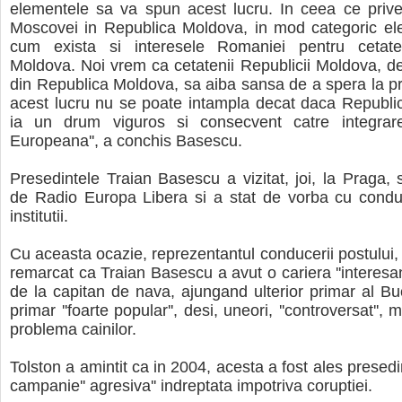
elementele sa va spun acest lucru. In ceea ce prive
Moscovei in Republica Moldova, in mod categoric ele 
cum exista si interesele Romaniei pentru cetaten
Moldova. Noi vrem ca cetatenii Republicii Moldova, deci
din Republica Moldova, sa aiba sansa de a spera la pro
acest lucru nu se poate intampla decat daca Republi
ia un drum viguros si consecvent catre integrar
Europeana'', a conchis Basescu.
Presedintele Traian Basescu a vizitat, joi, la Praga, s
de Radio Europa Libera si a stat de vorba cu condu
institutii.
Cu aceasta ocazie, reprezentantul conducerii postului, 
remarcat ca Traian Basescu a avut o cariera ''interesan
de la capitan de nava, ajungand ulterior primar al Buc
primar ''foarte popular'', desi, uneori, ''controversat'', 
problema cainilor.
Tolston a amintit ca in 2004, acesta a fost ales presedi
campanie'' agresiva'' indreptata impotriva coruptiei.