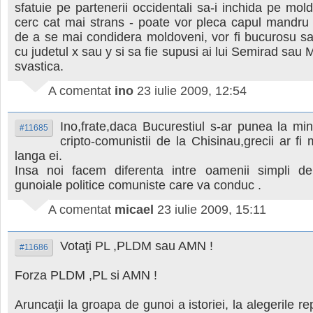
sfatuie pe partenerii occidentali sa-i inchida pe mold
cerc cat mai strans - poate vor pleca capul mandru 
de a se mai condidera moldoveni, vor fi bucurosu s
cu judetul x sau y si sa fie supusi ai lui Semirad sau
svastica.
A comentat
ino
23 iulie 2009, 12:54
Ino,frate,daca Bucurestiul s-ar punea la mint
#11685
cripto-comunistii de la Chisinau,grecii ar fi 
langa ei.
Insa noi facem diferenta intre oamenii simpli d
gunoiale politice comuniste care va conduc .
A comentat
micael
23 iulie 2009, 15:11
Votaţi PL ,PLDM sau AMN !
#11686
Forza PLDM ,PL si AMN !
Aruncaţii la groapa de gunoi a istoriei, la alegerile r