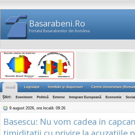
Basarabeni.Ro
Portalul Basarabenilor din România
Acasă
Legislaţie
Întrebări şi răspunsuri
Centre Universitare (Roman
Ştiri:
Eveniment
Politică
Externe
Integrare Europeană
Economie
Socia
9 august 2026, ora locală: 09:26
Basescu: Nu vom cadea in capca
timiditatii cu privire la acuzatiile 