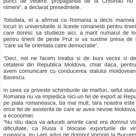
punct de vedere, propaganda de la Chisinau nu 
nimeni'', a declarat presedintele.
Totodata, el a afirmat ca Romania a decis marirea
locuri in universitatile si liceele romanesti pentru tine
care doresc sa studieze aici, a marit numarul de lo
pentru tinerii de peste Prut si va sustine presa de
''care sa fie orientata catre democratie''.
''Deci, noi ne facem treaba si de buni vecini si de
cetatenii din Republica Moldova, chiar daca, pent
avem comunicare cu conducerea statului moldovean'
Basescu.
In ceea ce priveste schimburile de marfuri, seful statu
Romania nu va impiedica nici-un fel de export al Repu
pe piata romaneasca, ba mai mult, tara noastra este
orice fel de asistenta de care ar avea nevoie Moldova,
a economiei.
''Nu stiu daca va aduceti aminte cand era domnul Vo
dificultate, ca Rusia ii blocase exporturile de vi
ruseasca, eu l-am adus pe domnul Voronin la Bucures