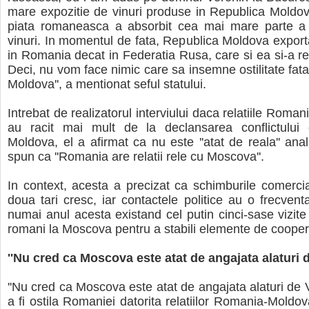
mare expozitie de vinuri produse in Republica Moldov
piata romaneasca a absorbit cea mai mare parte a 
vinuri. In momentul de fata, Republica Moldova export
in Romania decat in Federatia Rusa, care si ea si-a re
Deci, nu vom face nimic care sa insemne ostilitate fat
Moldova'', a mentionat seful statului.
Intrebat de realizatorul interviului daca relatiile Roman
au racit mai mult de la declansarea conflictului
Moldova, el a afirmat ca nu este ''atat de reala'' anal
spun ca ''Romania are relatii rele cu Moscova''.
In context, acesta a precizat ca schimburile comercia
doua tari cresc, iar contactele politice au o frecvent
numai anul acesta existand cel putin cinci-sase vizite 
romani la Moscova pentru a stabili elemente de cooper
''Nu cred ca Moscova este atat de angajata alaturi 
''Nu cred ca Moscova este atat de angajata alaturi de 
a fi ostila Romaniei datorita relatiilor Romania-Moldov