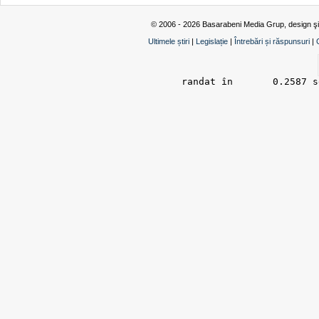
© 2006 - 2026 Basarabeni Media Grup, design ş
Ultimele știri
|
Legislație
|
Întrebări și răspunsuri
|
randat în 	0.