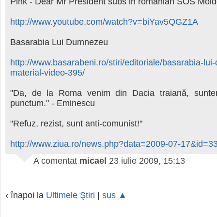
Pink - Dear Mr President subs in romanian SOS Mol
http://www.youtube.com/watch?v=biYav5QGZ1A
Basarabia Lui Dumnezeu
http://www.basarabeni.ro/stiri/editoriale/basarabia-lu
material-video-395/
"Da, de la Roma venim din Dacia traiană, sunte
punctum." - Eminescu
"Refuz, rezist, sunt anti-comunist!"
http://www.ziua.ro/news.php?data=2009-07-17&id=3
A comentat
micael
23 iulie 2009, 15:13
‹ înapoi la
Ultimele Ştiri
|
sus ▲