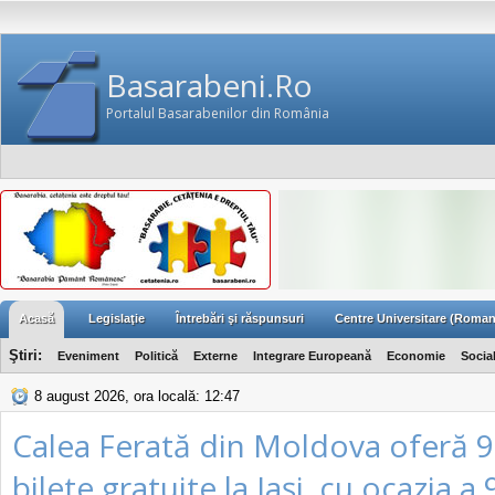
Basarabeni.Ro
Portalul Basarabenilor din România
Acasă
Legislaţie
Întrebări şi răspunsuri
Centre Universitare (Roman
Ştiri:
Eveniment
Politică
Externe
Integrare Europeană
Economie
Socia
8 august 2026, ora locală: 12:47
Calea Ferată din Moldova oferă 
bilete gratuite la Iași, cu ocazia a