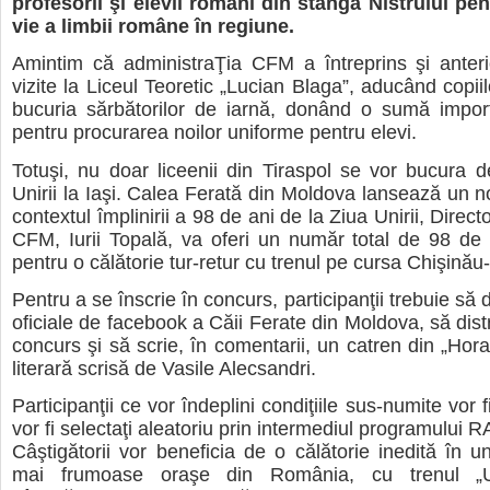
profesorii şi elevii români din stânga Nistrului pe
vie a limbii române în regiune.
Amintim că administraŢia CFM a întreprins şi anteri
vizite la Liceul Teoretic „Lucian Blaga”, aducând copii
bucuria sărbătorilor de iarnă, donând o sumă impor
pentru procurarea noilor uniforme pentru elevi.
Totuşi, nu doar liceenii din Tiraspol se vor bucura 
Unirii la Iaşi. Calea Ferată din Moldova lansează un n
contextul împlinirii a 98 de ani de la Ziua Unirii, Direct
CFM, Iurii Topală, va oferi un număr total de 98 de b
pentru o călătorie tur-retur cu trenul pe cursa Chişinău-
Pentru a se înscrie în concurs, participanţii trebuie să d
oficiale de facebook a Căii Ferate din Moldova, să dist
concurs şi să scrie, în comentarii, un catren din „Hora
literară scrisă de Vasile Alecsandri.
Participanţii ce vor îndeplini condiţiile sus-numite vor fi
vor fi selectaţi aleatoriu prin intermediul programul
Câştigătorii vor beneficia de o călătorie inedită în un
mai frumoase oraşe din România, cu trenul „Un