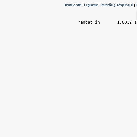
Ultimele știri
|
Legislație
|
Întrebări și răspunsuri
|
randat în 	1.