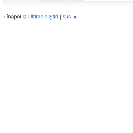
‹ înapoi la
Ultimele Ştiri
|
sus ▲