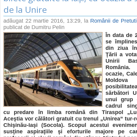
de la Unire
adăugat
22 martie 2016, 13:29
, la
Românii de Pretut
publicat de Dumitru Pelin
În data de 2
se împline
din ziua în
Ţării a vota
Unirii Ba
România. 
ocazie, Cal
Moldov
posibili
sărbători U
unui grup 
cadrul sing
cu predare în limba română din Tiraspol „Lu
Aceştia vor călători gratuit cu trenul „Unirea” tur-
Chişinău-Iaşi (Socola). Scopul acestui evenime
susţine aspiraţiile şi eforturile majore pe c