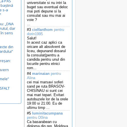
 La PAS
universitate si nu intri la
 baștină
buget sau eventual deloc
e s-a
mai poti depune si la
?
consulat sau mu mai ai
voie ?
nu: „DNA
...
rutul, dar
#3
cielfanthom
pentru
, în sens
dorin1995
Salut!
In acest caz aplici ca
ecte din
oricare alt absolvent de
ardului”
liceu, depunand dosarul
la consulat(pentru a
candida pentru unul din
reșan:
locurile pentru etnici
.
rom...
uvern
#4
marinaian
pentru
Alina
mele”
cei mai marsavi soferi
sand pe ruta BRASOV-
ASFALT
CHISINAU si sunt cei
mai mari tepari. Evitari
autobuzele lor de la orele
19:00 si 21:00. Eu de
ultimu timp ...
#5
luminitacumpana
pentru D0ina
Ca basarabean cu
diploma din rep. Moldova