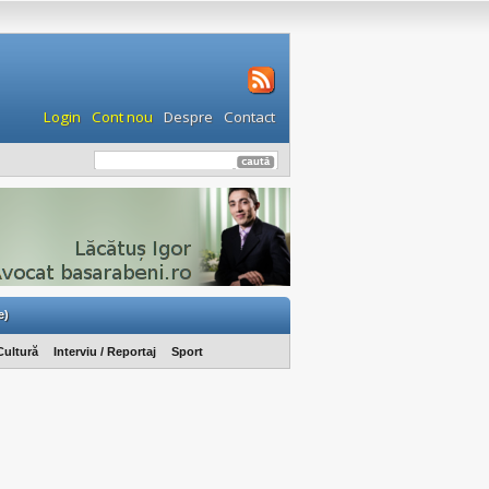
Login
Cont nou
Despre
Contact
e)
Cultură
Interviu / Reportaj
Sport