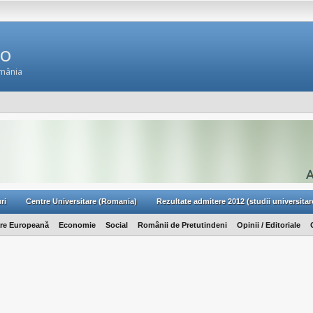
Ro
omânia
ri
Centre Universitare (Romania)
Rezultate admitere 2012 (studii universitar
are Europeană
Economie
Social
Românii de Pretutindeni
Opinii / Editoriale