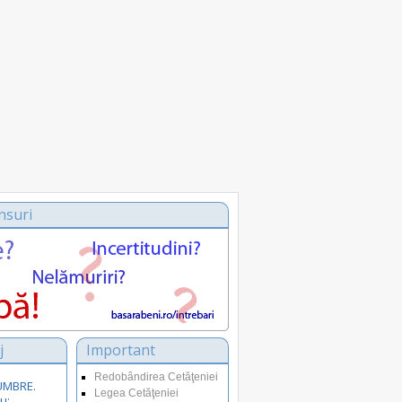
nsuri
j
Important
Redobândirea Cetăţeniei
SUMBRE.
Legea Cetăţeniei
u: