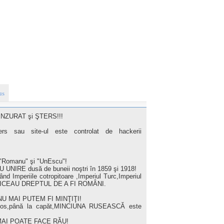
us
ENZURAT şi ŞTERS!!!
şters sau site-ul este controlat de hackerii
 "Romanu" şi "UnEscu"!
UNIRE dusă de buneii noştri în 1859 şi 1918!
nd Imperiile cotropitoare ,Imperiul Turc,Imperiul
ERZICEAU DREPTUL DE A FI ROMÂNI.
 NU MAI PUTEM FI MINŢIŢI!
jos,până la capăt,MINCIUNA RUSEASCĂ este
E MAI POATE FACE RĂU!