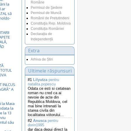
Române
rii la
Permisul de Şedere
8 ar
ATAL să
Permisul de Muncă
moldo-
Românii de Pretutindeni
Constituţia Rep. Moldova
Constituția României
ITARII
Declarația de
APETE
Independență
ALĂ,
ĂD
Extra
Arhiva de Știri
ZĂ
 TOTUL
Ultimele răspunsuri
OVA
#1
Lilyutza
pentru
ST INLCUS
natalita.popescu
Odata ce esti si cetatean
EAGRĂ" A
roman nu cred ca ai
nevoie de acte din
Republica Moldova, cel
ă la Maia
mai bine intrenati la
idata la
starea civila din
e la 13
localitatea viitorului...
rviu
#2
Anusca
pentru
ntul său
dorin1995
dar daca depui direct la