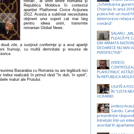
român", al unirii dintre România şi
„Schimbarea guvernă
Republica Moldova în contextul
Chișinău în anul 201
apariției Platformei Civice Acţiunea
putea într-un mod F
2012. Acesta a subliniat necesitatea
deterioreze relația 
obţinerii unui suport cat mai larg
română”
pentru ideea unirii, transmite
romanian Global News.
ȘALARU: „MIL
PLEACĂ PE C
DIN ARMATA NAȚION
ouă zile, a susţinut conferinţe şi a avut apariţii
DEOARECE NU MAI V
eni frumoşi, cu multă demnitate şi resurse de
PERSPECTIVE”
storice.
(VIDEO)
CONTROLEA
 reunirea Basarabia cu Romania nu are legătură nici
PLAHOTNIUC ASTĂZI
rebui realizată în primul rând "în duh, în spirit",
ÎN REPUBLICA MOLD
bele maluri ale Prutului.
USATÎI A FO
ÎN "LISTA N
UCRAINEI
(video) Acas
Sandu. Cand
președinție răspund
întrebări într-un inte
acordat în apartame