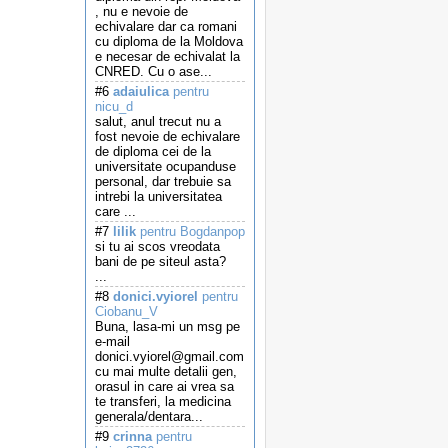
, nu e nevoie de
echivalare dar ca romani
cu diploma de la Moldova
e necesar de echivalat la
CNRED. Cu o ase...
#6
adaiulica
pentru
nicu_d
salut, anul trecut nu a
fost nevoie de echivalare
de diploma cei de la
universitate ocupanduse
personal, dar trebuie sa
intrebi la universitatea
care ...
#7
lilik
pentru Bogdanpop
si tu ai scos vreodata
bani de pe siteul asta?
...
#8
donici.vyiorel
pentru
Ciobanu_V
Buna, lasa-mi un msg pe
e-mail
donici.vyiorel@gmail.com
cu mai multe detalii gen,
orasul in care ai vrea sa
te transferi, la medicina
generala/dentara...
#9
crinna
pentru