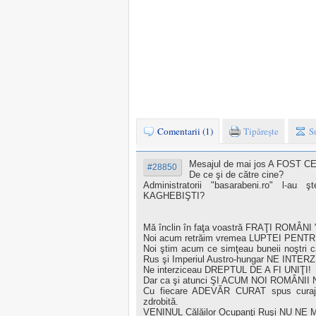
Comentarii (1)
Tipăreşte
S
Mesajul de mai jos A FOST C
#28850
De ce şi de către cine?
Administratorii "basarabeni.ro" l-au 
KAGHEBIŞTI?
Mă înclin în faţa voastră FRAŢI ROMÂNI
Noi acum retrăim vremea LUPTEI PENTRU 
Noi ştim acum ce simţeau buneii noştri câ
Rus şi Imperiul Austro-hungar NE INT
Ne interziceau DREPTUL DE A FI UNIŢI!
Dar ca şi atunci ŞI ACUM NOI ROMÂNII
Cu fiecare ADEVĂR CURAT spus cura
zdrobită.
VENINUL Călăilor Ocupanţi Ruşi NU N