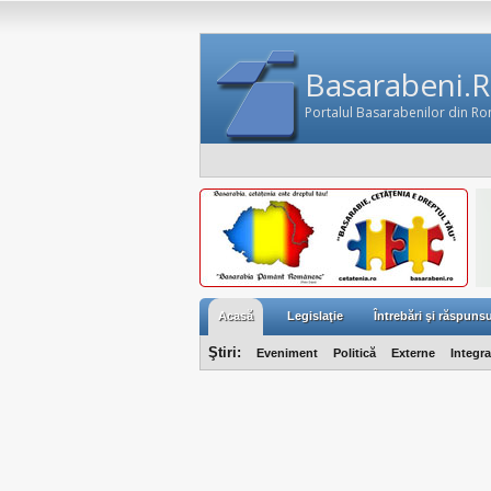
Basarabeni.
Portalul Basarabenilor din R
Acasă
Legislaţie
Întrebări şi răspunsu
Ştiri:
Eveniment
Politică
Externe
Integr