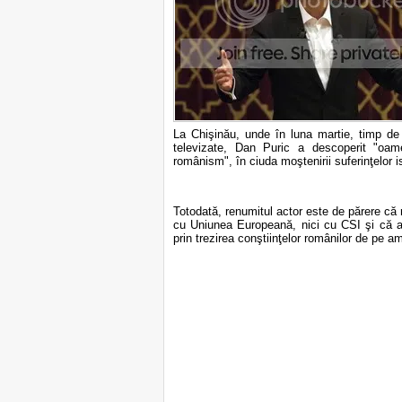
La Chişinău, unde în luna martie, timp de d
televizate, Dan Puric a descoperit "oam
românism", în ciuda moştenirii suferinţelor i
Totodată, renumitul actor este de părere că
cu Uniunea Europeană, nici cu CSI şi că ar t
prin trezirea conştiinţelor românilor de pe am