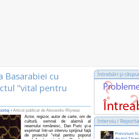
a Basarabiei cu
Întrebări şi răspu
tul "vital pentru
portaj
• Articol publicat de Alexandru Rîșneac
Actor, regizor, autor de carte, om de
Interviu / Reporta
cultură, semnal de alarmă al
neamului românesc, Dan Puric şi-a
exprimat într-un interviu sprijinul faţă
Previziuni 
de proiectul "vital pentru poporul
Anatol Țăran