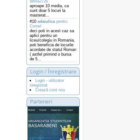
larisa2726
aproape 10 media, ca
sunt doar 5 locuri la
masterat...
#10
adaiulica
pentru
Cornel
deci poti in acest caz sa
aplici pentru un
liceu/colegiu in Romania,
poti beneficia de locurile
acordate de statul Roman
( astfel primind o bursa
de 5...
Login / Înregistrare
Login - utilizator
inregistrat
Crează cont nou
Parteneri