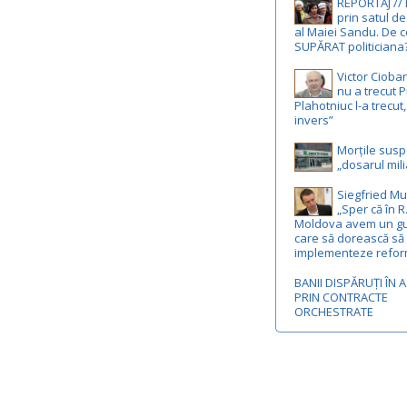
REPORTAJ //
prin satul de
al Maiei Sandu. De c
SUPĂRAT politiciana
Victor Cioba
nu a trecut P
Plahotniuc l-a trecut
invers”
Morțile susp
„dosarul mili
Siegfried Mu
„Sper că în R
Moldova avem un g
care să dorească să
implementeze refor
BANII DISPĂRUȚI ÎN 
PRIN CONTRACTE
ORCHESTRATE