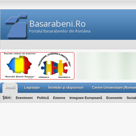
Basarabeni.Ro
Portalul Basarabenilor din România
Acasă
Legislaţie
Întrebări şi răspunsuri
Centre Universitare (Roman
Ştiri:
Eveniment
Politică
Externe
Integrare Europeană
Economie
Socia