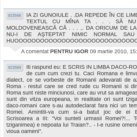
IA ZI GUNOIULE . .DA REPEDE ÎN CE LIM
#23566
TEXTUL CU MÎNA TA . . . SĂ NU 
MOLDOVENEASCĂ CĂ . . . ,. DA ORICUM DE LA
NU-I DE AŞTEPTAT NIMIC NORMAL SAU
HUOOOOOOOOOOOOOOOOOOOOOOOOOOOO
A comentat
PENTRU IGOR
09 martie 2010, 15
Iti raspund eu: E SCRIS IN LIMBA DACO-RO
#23569
de cum cum crezi tu. Caci Romana e limva
dialect, ce se vorbeste de Romanii adevarati de az
Roma - restul care se cred rude cu Romanii si din
Roma sunt niste minciunosi, care au vrut sa amagea
sunt din vitza europeana, in realitate ori sunt tzig
daco-romani care s-au autodeclarat fara nici un te
Romei. Amintiti-va cum si-a batut joc de ei 
Scrisoarea a III: "Voi sunteti urmasii Romei?!... 
tziganimea) e nepoata lui Traian?.. - I-e rusine omeni
vioua oameni".