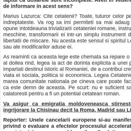
de informare in acest sens?
Marius Lazurca: Cite cetatenii? Toate, tuturor celor pe
indreptateste. Va rog sa imi permiteti sa mai adaug
opune intotdeauna trivializarii cetateniei romane, instru
meschine, transformarii ei intr-un simplu instrument 
libertatii de miscare. Nu acesta este sensul si spiritul L
sau ale modificarilor aduse ei.
As reaminti ca aceasta lege este chemata sa repare o 
al doilea rind, legea ia act de dorinta explicita a une
impartati destinul istoric al Romaniei, de a contribui crea
viata ei sociala, politica si economica. Legea Cetateni
marea comunitate nationala pe cineva care poate fac
ca este demn de aceasta. Pe scurt: nu e suficient sa 
calatoresti pentru a fi un potential cetatean roman.
Va asigur ca emigratia moldoveneasca stirnes
ingrijorare la Chisinau decit la Roma, Madrid sau 
Reporter: Unele cancelarii europene si-au manifes
privind o evaluare a efectelor procesului accelera