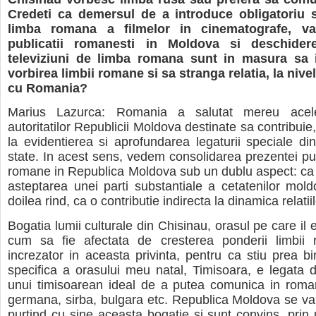
Credeti ca demersul de a introduce obligatoriu s
limba romana a filmelor in cinematografe, v
publicatii romanesti in Moldova si deschide
televiziuni de limba romana sunt in masura sa i
vorbirea limbii romane si sa stranga relatia, la nivel
cu Romania?
Marius Lazurca: Romania a salutat mereu acele
autoritatilor Republicii Moldova destinate sa contribuie, f
la evidentierea si aprofundarea legaturii speciale di
state. In acest sens, vedem consolidarea prezentei publ
romane in Republica Moldova sub un dublu aspect: ca
asteptarea unei parti substantiale a cetatenilor moldo
doilea rind, ca o contributie indirecta la dinamica relatiil
Bogatia lumii culturale din Chisinau, orasul pe care il 
cum sa fie afectata de cresterea ponderii limbii
increzator in aceasta privinta, pentru ca stiu prea b
specifica a orasului meu natal, Timisoara, e legata 
unui timisoarean ideal de a putea comunica in roma
germana, sirba, bulgara etc. Republica Moldova se va
purtind cu sine aceasta bogatie si sunt convins, prin