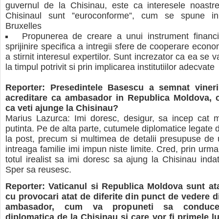
guvernul de la Chisinau, este ca interesele noastre
Chisinaul sunt ”euroconforme”, cum se spune in
Bruxelles
Propunerea de creare a unui instrument financ
sprijinire specifica a intregii sfere de cooperare econo
a stirnit interesul expertilor. Sunt increzator ca ea se v
la timpul potrivit si prin implicarea institutiilor adecvate
Reporter: Presedintele Basescu a semnat vineri
acreditare ca ambasador in Republica Moldova, c
ca veti ajunge la Chisinau?
Marius Lazurca: Imi doresc, desigur, sa incep cat 
putinta. Pe de alta parte, cutumele diplomatice legate 
la post, precum si multimea de detalii presupuse de 
intreaga familie imi impun niste limite. Cred, prin urm
totul irealist sa imi doresc sa ajung la Chisinau inda
Sper sa reusesc.
Reporter: Vaticanul si Republica Moldova sunt atat
cu provocari atat de diferite din punct de vedere d
ambasador, cum va propuneti sa conducet
diplomatica de la Chisinau si care vor fi primele l