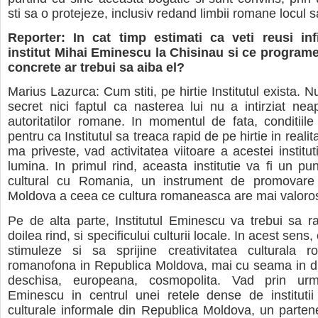
sti sa o protejeze, inclusiv redand limbii romane locul s
Reporter: In cat timp estimati ca veti reusi inf
institut Mihai Eminescu la Chisinau si ce program
concrete ar trebui sa aiba el?
Marius Lazurca: Cum stiti, pe hirtie Institutul exista. 
secret nici faptul ca nasterea lui nu a intirziat nea
autoritatilor romane. In momentul de fata, conditiile 
pentru ca Institutul sa treaca rapid de pe hirtie in realit
ma priveste, vad activitatea viitoare a acestei institu
lumina. In primul rind, aceasta institutie va fi un pu
cultural cu Romania, un instrument de promovare
Moldova a ceea ce cultura romaneasca are mai valoro
Pe de alta parte, Institutul Eminescu va trebui sa r
doilea rind, si specificului culturii locale. In acest sens,
stimuleze si sa sprijine creativitatea culturala 
romanofona in Republica Moldova, mai cu seama in d
deschisa, europeana, cosmopolita. Vad prin urma
Eminescu in centrul unei retele dense de institutii
culturale informale din Republica Moldova, un parten