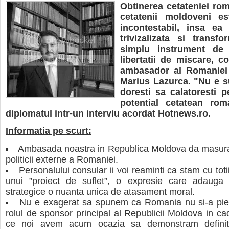
Obtinerea cetateniei ro
cetatenii moldoveni e
incontestabil, insa ea
trivizalizata si transfo
simplu instrument de 
libertatii de miscare, c
ambasador al Romaniei 
Marius Lazurca. "Nu e su
doresti sa calatoresti p
potential cetatean ro
diplomatul intr-un interviu acordat Hotnews.ro.
Informatia pe scurt:
Ambasada noastra in Republica Moldova da masura 
politicii externe a Romaniei.
Personalului consular ii voi reaminti ca stam cu tot
unui ”proiect de suflet”, o expresie care adauga un
strategice o nuanta unica de atasament moral.
Nu e exagerat sa spunem ca Romania nu si-a pier
rolul de sponsor principal al Republicii Moldova in c
ce noi avem acum ocazia sa demonstram definitiv