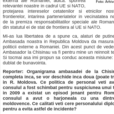
externa ale Romaniei, adica: sporirea
Foto: Arhiv
relevantei noastre in cadrul UE si NATO,
protejarea intereselor cetatenilor si etnicilor nos
frontierelor, intarirea parteneriatelor in vecinatatea 
de la premiza responsabilitatilor speciale ale Roman
din statutul ei de stat de frontiera al UE si NATO.
Mi-as lua libertatea de a spune ca, alaturi de putine
Ambasada noastra in Republica Moldova da masura f
politicii externe a Romaniei. Din acest punct de veder
Ambasador la Chisinau va fi pentru mine un reinnoit te
Si tocmai asa imi propun sa conduc aceasta misiune:
dublat de bunavointa.
Reporter: Organigrama ambasadei de la Chisi
completa inca, se vor deschide inca doua (poate tr
in R. Moldova. Ce politica de personal veti a
consulul a fost schimbat pentru suspiciunea unui tr
in 2009 a existat un episod jenant pentru Rom
consulul a avut o harjoneala cu una dintre
moldovence. Ce calitati veti cere personalului dip
pentru a evita astfel de incidente?