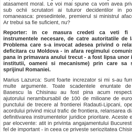
atasament moral. Le voi mai spune ca vom avea privi
sub ochii scrutatori ai tuturor decidentilor in pol
romaneasca: presedintele, premierul si ministrul aface
Ar trebui sa fie suficient, nu?
Reporter: In ce masura credeti ca veti fi s
instrumentele necesare, de catre autoritatile de 
Problema care s-a invocat adesea privind o rela
deficitara cu Moldova - in afara regimului comunis
pana in primavara anului trecut - a fost lipsa unor
institutii, oameni si mecanisme) prin care sa 
sprijinul Romaniei.
Marius Lazurca: Sunt foarte increzator si mi s-au fur
multe argumente. Toate scadentele enuntate de 
Basescu la Chisinau au fost pina acum respecta
ajutorului nerambursabil de 100 de milioane de euro
punctului de trecere al frontierei Radauti-Lipcani, ope
acordului privind micul trafic de frontiera, relansarea di
definitivarea instrumentelor juridice prioritare. Acest
par elocvente: atit in privinta angajamentului Bucurestiul
fel de important - in ceea ce priveste seriozitatea Chisi