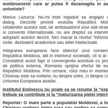
moldovenesti care ar putea fi dezamagita in asp
unioniste?
Marius Lazurca: Nu-mi este ingaduit sa angajez
dialog. Deciziile privind evolutia Republicii Mo
cetatenilor acestui stat, iar ambasadorul unui stat stra
si conventii internationale, nu are dreptul sa intervi
adoptarii acestor decizii. Nici macar la nivelul ”informal
civile, dezbaterii academice sau elitei intelectuale.
Integrarea europeana face obiectul unui conse
Republica Moldova, atit in interiorul societatii, cit si al 
Constatind acest fapt si convergenta acestuia cu prop
de politica externa, Romania sprijina efortul de eu
Republicii Moldova. Prin urmare, rolul meu in momen
Chisinau este sa vorbesc nu despre unire, ci despre 
Uniunea Europeana asadar.
Institutul Eminescu nu poate sa se rezume la ”expo
trebuie sa contribuie si la ”maturizarea pietei inter
Reporter: O mare parte a populatiei Moldovei, a loc
Chisinau vorbesc limba rusa sau prefera sa comu