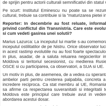
de sprijin pentru actorii culturali semnificativi din statul
Pe scurt: Institutul Eminescu nu poate sa se rezum
cultural, trebuie sa contribuie si la ”maturizarea pietei i
Reporter: In decembrie au fost reluate, informal
privind conflictul din Transnistria. Care este evolut
si cum vedeti gasirea unei solutii?
Marius Lazurca: La inceputul lui martie s-au comemora
inceputul ostilitatilor de pe Nistru. Orice observator lu
in acest rastimp evolutiile nu au fost foarte spectacul
in plus, asadar, de a saluta reluarea negocierilor i
Moldova si teritoriul secesionist, cu medierea Rusie
OSCE si cu participarea, ca observatori, a SUA si UE.
Un motiv in plus, de asemenea, de a vedea cu speran
ambelor parti pentru cresterea palpabila, concreta a
incredere reciproca. Ca stat membru al UE, Romania
sa afirme ca respectarea suveranitatii si integritatii t
Moldova este principiul care trebuie avut in veder
abordarea acestui dosar.