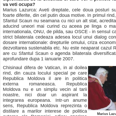
va veti ocupa?
Marius Lazurca: Aveti dreptate, cele doua posturi su
foarte diferite, din cel putin doua motive. In primul rind,
Sfantul Scaun nu seamana cu nici un alt stat, acredita
aducind uneori mai curind cu aceea pe linga o mar
internationala, ONU, de pilda, sau OSCE - in sensul c
strict bilaterala cedeaza adesea locul unui dialog con
dosare internationale: drepturile omului, criza economi
dezvoltarea sustenabila etc. Nu este neaparat cazul 
are cu Sfantul Scaun o agenda bilaterala diversificat
aprofundare dupa 1 ianuarie 2007.
Chisinaul difera de Vatican, in al doilea
rind, din cauza locului special pe care
Republica Moldova il are in politica
externa romaneasca. Republica
Moldova nu e un simplu vecin al tarii
noastre, nici doar un aspirant la
integrarea europeana. Intr-un anume
sens, Republica Moldova reprezinta o
distilare a marilor interese de politica
Marius Lazu