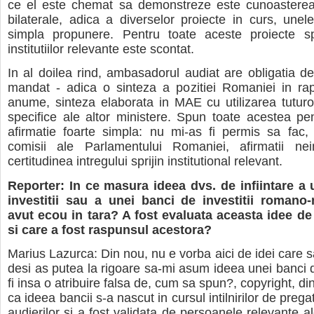
ce el este chemat sa demonstreze este cunoasterea 
bilaterale, adica a diverselor proiecte in curs, unel
simpla propunere. Pentru toate aceste proiecte spri
institutiilor relevante este scontat.
In al doilea rind, ambasadorul audiat are obligatia 
mandat - adica o sinteza a pozitiei Romaniei in rap
anume, sinteza elaborata in MAE cu utilizarea tuturor 
specifice ale altor ministere. Spun toate acestea pen
afirmatie foarte simpla: nu mi-as fi permis sa fac,
comisii ale Parlamentului Romaniei, afirmatii ne
certitudinea intregului sprijin institutional relevant.
Reporter: In ce masura ideea dvs. de infiintare a
investitii sau a unei banci de investitii roman
avut ecou in tara? A fost evaluata aceasta idee de 
si care a fost raspunsul acestora?
Marius Lazurca: Din nou, nu e vorba aici de idei care s
desi as putea la rigoare sa-mi asum ideea unei banci de
fi insa o atribuire falsa de, cum sa spun?, copyright, di
ca ideea bancii s-a nascut in cursul intilnirilor de prega
audierilor si a fost validata de persoanele relevante al