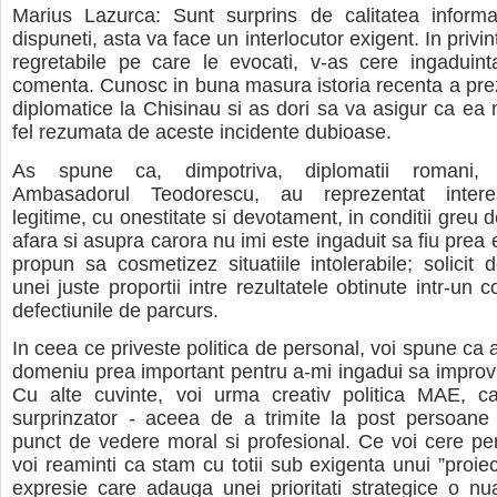
Marius Lazurca: Sunt surprins de calitatea informat
dispuneti, asta va face un interlocutor exigent. In privi
regretabile pe care le evocati, v-as cere ingaduin
comenta. Cunosc in buna masura istoria recenta a pre
diplomatice la Chisinau si as dori sa va asigur ca ea n
fel rezumata de aceste incidente dubioase.
As spune ca, dimpotriva, diplomatii romani,
Ambasadorul Teodorescu, au reprezentat intere
legitime, cu onestitate si devotament, in conditii greu 
afara si asupra carora nu imi este ingaduit sa fiu prea e
propun sa cosmetizez situatiile intolerabile; solicit 
unei juste proportii intre rezultatele obtinute intr-un con
defectiunile de parcurs.
In ceea ce priveste politica de personal, voi spune ca 
domeniu prea important pentru a-mi ingadui sa impro
Cu alte cuvinte, voi urma creativ politica MAE, c
surprinzator - aceea de a trimite la post persoane c
punct de vedere moral si profesional. Ce voi cere pe
voi reaminti ca stam cu totii sub exigenta unui ”proiec
expresie care adauga unei prioritati strategice o n