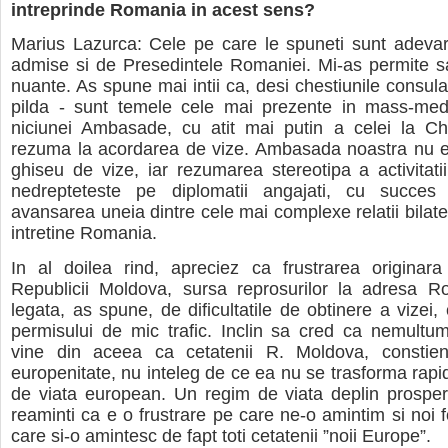
intreprinde Romania in acest sens?
Marius Lazurca: Cele pe care le spuneti sunt adevar
admise si de Presedintele Romaniei. Mi-as permite 
nuante. As spune mai intii ca, desi chestiunile consula
pilda - sunt temele cele mai prezente in mass-media
niciunei Ambasade, cu atit mai putin a celei la Ch
rezuma la acordarea de vize. Ambasada noastra nu e
ghiseu de vize, iar rezumarea stereotipa a activitatii
nedrepteteste pe diplomatii angajati, cu succes a
avansarea uneia dintre cele mai complexe relatii bilate
intretine Romania.
In al doilea rind, apreciez ca frustrarea originara
Republicii Moldova, sursa reprosurilor la adresa R
legata, as spune, de dificultatile de obtinere a vizei,
permisului de mic trafic. Inclin sa cred ca nemultum
vine din aceea ca cetatenii R. Moldova, constien
europenitate, nu inteleg de ce ea nu se trasforma rapid
de viata european. Un regim de viata deplin prosper 
reaminti ca e o frustrare pe care ne-o amintim si noi f
care si-o amintesc de fapt toti cetatenii ”noii Europe”.