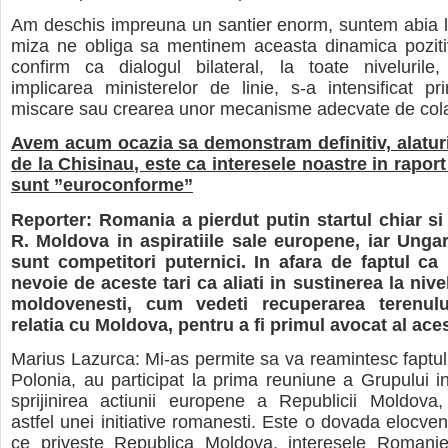
Am deschis impreuna un santier enorm, suntem abia l
miza ne obliga sa mentinem aceasta dinamica poziti
confirm ca dialogul bilateral, la toate nivelurile,
implicarea ministerelor de linie, s-a intensificat p
miscare sau crearea unor mecanisme adecvate de col
Avem acum ocazia sa demonstram definitiv, alatur
de la Chisinau, este ca interesele noastre in rapor
sunt ”euroconforme”
Reporter: Romania a pierdut putin startul chiar si 
R. Moldova in aspiratiile sale europene, iar Ungar
sunt competitori puternici. In afara de faptul c
nevoie de aceste tari ca aliati in sustinerea la niv
moldovenesti, cum vedeti recuperarea terenulu
relatia cu Moldova, pentru a fi primul avocat al ace
Marius Lazurca: Mi-as permite sa va reamintesc faptul
Polonia, au participat la prima reuniune a Grupului i
sprijinirea actiunii europene a Republicii Moldova,
astfel unei initiative romanesti. Este o dovada elocven
ce priveste Republica Moldova, interesele Romaniei