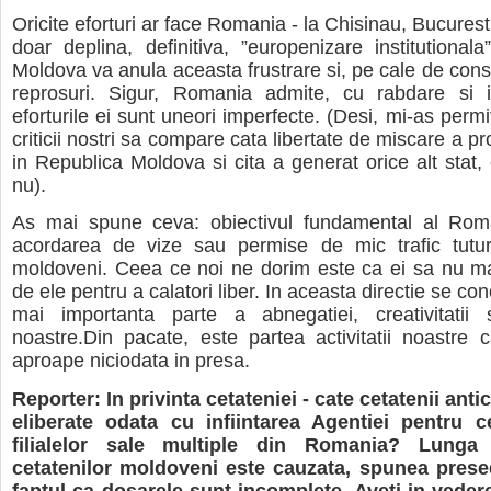
Oricite eforturi ar face Romania - la Chisinau, Bucuresti
doar deplina, definitiva, ”europenizare institutionala
Moldova va anula aceasta frustrare si, pe cale de cons
reprosuri. Sigur, Romania admite, cu rabdare si i
eforturile ei sunt uneori imperfecte. (Desi, mi-as permi
criticii nostri sa compare cata libertate de miscare a 
in Republica Moldova si cita a generat orice alt stat
nu).
As mai spune ceva: obiectivul fundamental al Rom
acordarea de vize sau permise de mic trafic tuturo
moldoveni. Ceea ce noi ne dorim este ca ei sa nu ma
de ele pentru a calatori liber. In aceasta directie se c
mai importanta parte a abnegatiei, creativitatii si
noastre.Din pacate, este partea activitatii noastre
aproape niciodata in presa.
Reporter: In privinta cetateniei - cate cetatenii antic
eliberate odata cu infiintarea Agentiei pentru c
filialelor sale multiple din Romania? Lunga
cetatenilor moldoveni este cauzata, spunea presed
faptul ca dosarele sunt incomplete. Aveti in vede