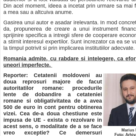
Din acel moment, ideea a incetat prin urmare sa mai f
a mea sau a altcuiva anume.
Gasirea unui autor e asadar irelevanta. In mod concre
da, propunerea de creare a unui instrument financ
sprijinire specifica a intregii sfere de cooperare econo
a stirnit interesul expertilor. Sunt increzator ca ea se v
la timpul potrivit si prin implicarea institutiilor adecvate.
Romania admite, cu rabdare si intelegere, ca efort
uneori imperfecte.
Reporter: Cetatenii moldoveni au
doua reprosuri majore de facut
autoritatilor romane: procedurile
lente de dobandire a cetateniei
romane si obligativitatea de a avea
500 de euro in cont pentru obtinerea
vizei. Cea de-a doua chestiune este
impusa de UE - exista o rezolvare in
acest sens, o modalitate de a se face
Marius 
vreo exceptie? Ce demersuri
Foto: Arhiv