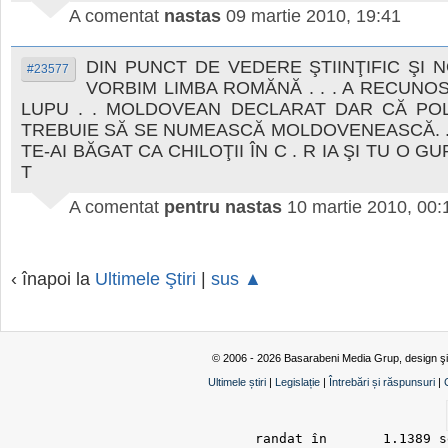
A comentat
nastas
09 martie 2010, 19:41
DIN PUNCT DE VEDERE ŞTIINŢIFIC ŞI 
#23577
VORBIM LIMBA ROMĂNĂ . . . A RECUNO
LUPU . . MOLDOVEAN DECLARAT DAR CĂ POL
TREBUIE SĂ SE NUMEASCĂ MOLDOVENEASCĂ. . .
TE-AI BĂGAT CA CHILOŢII ÎN C . R IA ŞI TU O GUR
T
A comentat
pentru nastas
10 martie 2010, 00:
‹ înapoi la
Ultimele Ştiri
|
sus ▲
© 2006 - 2026 Basarabeni Media Grup, design ş
Ultimele știri
|
Legislație
|
Întrebări și răspunsuri
|
randat în 	1.