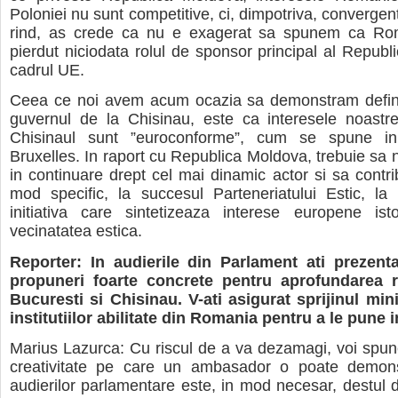
Poloniei nu sunt competitive, ci, dimpotriva, convergent
rind, as crede ca nu e exagerat sa spunem ca Ro
pierdut niciodata rolul de sponsor principal al Republi
cadrul UE.
Ceea ce noi avem acum ocazia sa demonstram definiti
guvernul de la Chisinau, este ca interesele noastre
Chisinaul sunt ”euroconforme”, cum se spune in
Bruxelles. In raport cu Republica Moldova, trebuie sa
in continuare drept cel mai dinamic actor si sa contri
mod specific, la succesul Parteneriatului Estic, la
initiativa care sintetizeaza interese europene ist
vecinatatea estica.
Reporter: In audierile din Parlament ati prezent
propuneri foarte concrete pentru aprofundarea re
Bucuresti si Chisinau. V-ati asigurat sprijinul mini
institutiilor abilitate din Romania pentru a le pune 
Marius Lazurca: Cu riscul de a va dezamagi, voi spu
creativitate pe care un ambasador o poate demons
audierilor parlamentare este, in mod necesar, destul