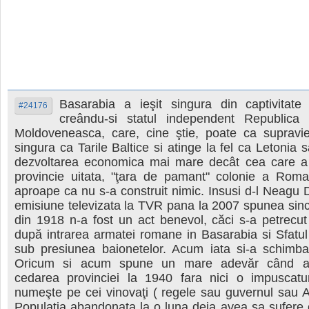
Basarabia a ieşit singura din captivitate
#24176
creându-si statul independent Republica
Moldoveneasca, care, cine ştie, poate ca supravi
singura ca Tarile Baltice si atinge la fel ca Letonia 
dezvoltarea economica mai mare decât cea care a
provincie uitata, "ţara de pamant" colonie a Roman
aproape ca nu s-a construit nimic. Insusi d-l Neagu D
emisiune televizata la TVR pana la 2007 spunea sin
din 1918 n-a fost un act benevol, căci s-a petrecut 
după intrarea armatei romane in Basarabia si Sfatul 
sub presiunea baionetelor. Acum iata si-a schimbat
Oricum si acum spune un mare adevăr când a
cedarea provinciei la 1940 fara nici o impuscatu
numeşte pe cei vinovaţi ( regele sau guvernul sau 
Populaţia abandonata la o luna deja avea sa sufere