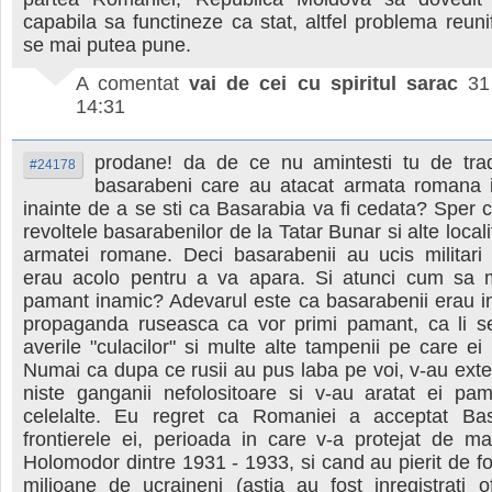
capabila sa functineze ca stat, altfel problema reunif
se mai putea pune.
A comentat
vai de cei cu spiritul sarac
31
14:31
prodane! da de ce nu amintesti tu de tra
#24178
basarabeni care au atacat armata romana 
inainte de a se sti ca Basarabia va fi cedata? Sper c
revoltele basarabenilor de la Tatar Bunar si alte locali
armatei romane. Deci basarabenii au ucis militari
erau acolo pentru a va apara. Si atunci cum sa 
pamant inamic? Adevarul este ca basarabenii erau in
propaganda ruseasca ca vor primi pamant, ca li se
averile "culacilor" si multe alte tampenii pe care ei 
Numai ca dupa ce rusii au pus laba pe voi, v-au ext
niste ganganii nefolositoare si v-au aratat ei pam
celelalte. Eu regret ca Romaniei a acceptat Bas
frontierele ei, perioada in care v-a protejat de m
Holomodor dintre 1931 - 1933, si cand au pierit de 
milioane de ucraineni (astia au fost inregistrati of