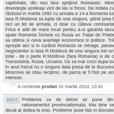
captivitate, din nou fara sprijinul Romaniei. Mir
dovedeşte aceleaşi vicii de las si fricos. De indata 
războiul in martie 1992 cu armata a 14-a Romania lui 
lasa R.Moldova sa lupte de una singura, ştiind prea 
nici un fel de armata, ci doar cu câteva comisariat
Frica e atât de mare incat pentru a-si garanta secu
spate Romania încheie cu Rusia un Tratat de Priete
sa obtina si ceva avantaje economice si politice. T
opreşte aici si in curând Romania se retrage, para
negocierilor si lasa R.Moldova de una singura intr-un
total - de o parte R.Moldova (fara Romania) si de c
Transnistria, Rusia, Ucraina. Ce sa mai crezi dupa toa
In anul trecut nu o singura data presa de la Bucuresti
Moscova se citau reciproc, de parca ar fi fost pe a
interese.
A comentat
prodan
31 martie 2010, 13:41
Problema ca de obicei se pune din 
#24177
rationamentul provincialismului. Mai bine s
decat al doilea la oras. Probleme puse fals in discutie