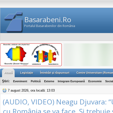
Basarabeni.Ro
Portalul Basarabenilor din România
Acasă
Legislaţie
Întrebări şi răspunsuri
Centre Universitare (Roman
Ştiri:
Eveniment
Politică
Externe
Integrare Europeană
Economie
Socia
7 august 2026, ora locală: 13:03
(AUDIO, VIDEO) Neagu Djuvara: “
cu România se va face. Şi trebuie 