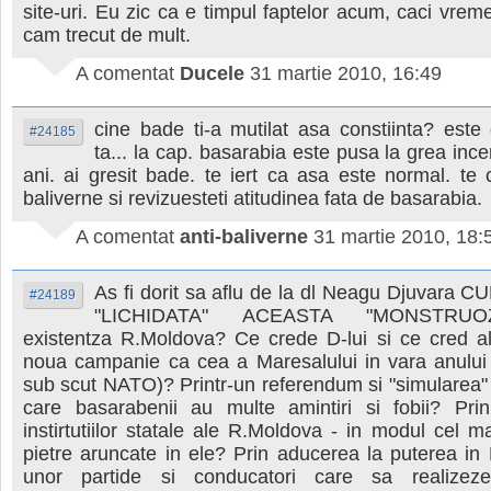
site-uri. Eu zic ca e timpul faptelor acum, caci vrem
cam trecut de mult.
A comentat
Ducele
31 martie 2010, 16:49
cine bade ti-a mutilat asa constiinta? este 
#24185
ta... la cap. basarabia este pusa la grea inc
ani. ai gresit bade. te iert ca asa este normal. t
baliverne si revizuesteti atitudinea fata de basarabia.
A comentat
anti-baliverne
31 martie 2010, 18:
As fi dorit sa aflu de la dl Neagu Djuvara 
#24189
"LICHIDATA" ACEASTA "MONSTRUO
existentza R.Moldova? Ce crede D-lui si ce cred alti
noua campanie ca cea a Maresalului in vara anulu
sub scut NATO)? Printr-un referendum si "simularea" u
care basarabenii au multe amintiri si fobii? Prin
instirtutiilor statale ale R.Moldova - in modul cel ma
pietre aruncate in ele? Prin aducerea la puterea i
unor partide si conducatori care sa realizeze 