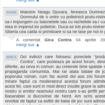
Maestre Neagu Djuvara, fereasca Dumnez
#24260
Domnului de o unire cu polietnicii pruto-nistr
sa-i impungem cu baionetele sau cu rachetele sa-i c
stea in imperiul lor polietnic. Duca-se toti pruto-nistreni
Siberia cea calda si primitoare si sa ne lase pe noi in
A comentat
Gica Contra
04 aprilie 2
mergi sus ▲
Doi indivizi care folosesc poreclele "prod
#26673
Contra", care posteaza pe acest forum, desi 
diferite, au ceva in comun: au creierele bine spalate s
propaganda comunista. Mai rar atata bataie de j
poporului roman, cum fac acesti doi asa zisi forum
mirare faptul ca moderatorul acestui forum admit
acest fel, care sunt in mod direct insulte grave la ad
nostru si eroilor neamului nostru care s-au jertfit pe
Basarabiei si Bucovinei de Nord. Am scris aces
revoltat de faptul ca astfel de batai de joc sunt admis