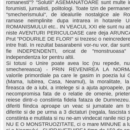
romanesti"? "Solutii" ASEMANATOARE sunt multe i
forumisti, jurnalisti, politologi. Toate tzin de permane
"smecherismului", de idealurile nostalgice ale R
ramase neimplinite dupa intrarea in hotarele U
ROMANISMULUI etc.. IN VEACUL XXI ele sunt nu atat 
niste AVENTURI PERICULOASE care deja ARUNC
Prut "PODURILE DE FLORI" si trezesc o neincredere
intre frati. In rezultat basarabenii vor-nu vor, dar s
fie INDEPENDENTI, oricat de "monstruoasa" 
independentza lor pentru altii.
Si totusi o Unire poate avea loc (nu repede, n
smechereasca) - PRIN REVENIREA LA NORMA
valorile primordiale pa care le gasim in poezia lui 
(Mama, Iubirea, Casa, Neamul), la moralitate, la
fireasca de a iubi, a intelege si a ajuta aproapele, pr
necompromisa fata de o relatie de omenie, prieteni
reiese dintr-o constiinta fidela fataza de Dumneze
diferiti fiindca aproape un veac si jumatate am tra
diferite si de pe urma a 3 dictaturi (regala, fascista
constiinta e mutilata si nu ne-am vindecat ranile nici
NU E O MONSTRUOZITATE, ci o mare MINUNE a l