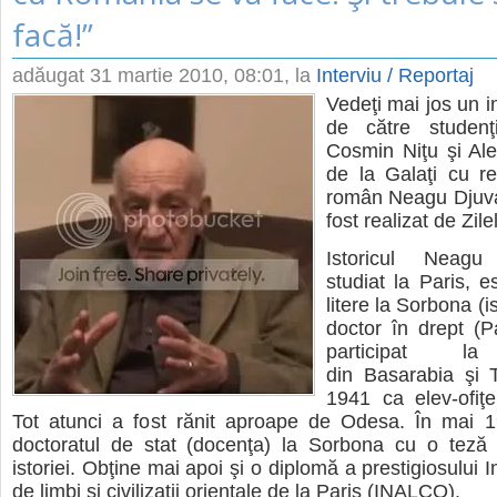
facă!”
adăugat
31 martie 2010, 08:01
, la
Interviu / Reportaj
Vedeţi mai jos un in
de către studenţ
Cosmin Niţu şi Al
de la Galaţi cu rep
român Neagu Djuvar
fost realizat de Zil
Istoricul Neag
studiat la Paris, es
litere la Sorbona (i
doctor în drept (P
participat l
din Basarabia şi T
1941 ca elev-ofiţe
Tot atunci a fost rănit aproape de Odesa. În mai 1
doctoratul de stat (docenţa) la Sorbona cu o teză d
istoriei. Obţine mai apoi şi o diplomă a prestigiosului In
de limbi şi civilizaţii orientale de la Paris (INALCO).