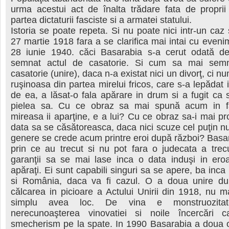
urma acestui act de înalta trădare fata de proprii
partea dictaturii fasciste si a armatei statului.
Istoria se poate repeta. Si nu poate nici intr-un caz
27 martie 1918 fara a se clarifica mai intai cu eveni
28 iunie 1940. căci Basarabia s-a cerut odată d
semnat actul de casatorie. Si cum sa mai sem
casatorie (unire), daca n-a existat nici un divorţ, ci n
ruşinoasa din partea mirelui fricos, care s-a lepădat 
de ea, a lăsat-o fala apărare in drum si a fugit ca 
pielea sa. Cu ce obraz sa mai spună acum in fa
mireasa ii aparţine, e a lui? Cu ce obraz sa-i mai p
data sa se căsătoreasca, daca nici scuze cel puţin nu-
genere se crede acum printre eroi după război? Basar
prin ce au trecut si nu pot fara o judecata a trecu
garanţii sa se mai lase inca o data induşi in eroa
apăraţi. Ei sunt capabili singuri sa se apere, ba inca
si România, daca va fi cazul. O a doua unire du
călcarea in picioare a Actului Unirii din 1918, nu 
simplu avea loc. De vina e monstruozitatea
nerecunoaşterea vinovatiei si noile încercări 
smecherism pe la spate. In 1990 Basarabia a doua o