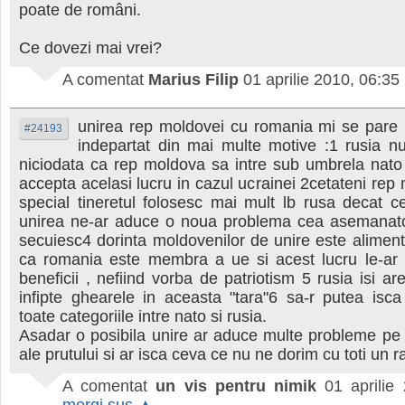
poate de români.
Ce dovezi mai vrei?
A comentat
Marius Filip
01 aprilie 2010, 06:35
unirea rep moldovei cu romania mi se pare u
#24193
indepartat din mai multe motive :1 rusia n
niciodata ca rep moldova sa intre sub umbrela nat
accepta acelasi lucru in cazul ucrainei 2cetateni rep 
special tineretul folosesc mai mult lb rusa decat 
unirea ne-ar aduce o noua problema cea asemanatoa
secuiesc4 dorinta moldovenilor de unire este aliment
ca romania este membra a ue si acest lucru le-ar
beneficii , nefiind vorba de patriotism 5 rusia isi a
infipte ghearele in aceasta "tara"6 sa-r putea isca
toate categoriile intre nato si rusia.
Asadar o posibila unire ar aduce multe probleme pe
ale prutului si ar isca ceva ce nu ne dorim cu toti un r
A comentat
un vis pentru nimik
01 aprilie
mergi sus ▲