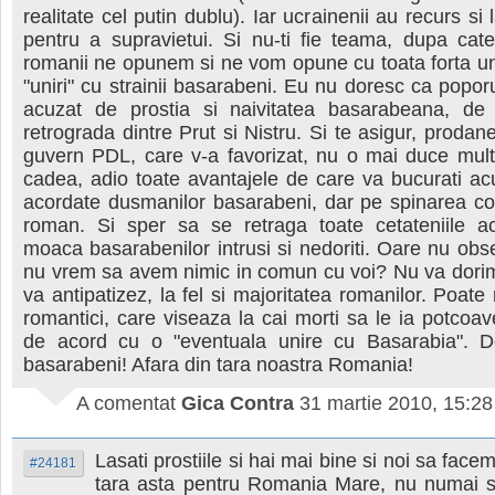
realitate cel putin dublu). Iar ucrainenii au recurs si
pentru a supravietui. Si nu-ti fie teama, dupa cat
romanii ne opunem si ne vom opune cu toata forta u
"uniri" cu strainii basarabeni. Eu nu doresc ca popor
acuzat de prostia si naivitatea basarabeana, de 
retrograda dintre Prut si Nistru. Si te asigur, prodan
guvern PDL, care v-a favorizat, nu o mai duce mult
cadea, adio toate avantajele de care va bucurati a
acordate dusmanilor basarabeni, dar pe spinarea con
roman. Si sper sa se retraga toate cetateniile a
moaca basarabenilor intrusi si nedoriti. Oare nu obse
nu vrem sa avem nimic in comun cu voi? Nu va dorim
va antipatizez, la fel si majoritatea romanilor. Poate
romantici, care viseaza la cai morti sa le ia potcoave
de acord cu o "eventuala unire cu Basarabia". De
basarabeni! Afara din tara noastra Romania!
A comentat
Gica Contra
31 martie 2010, 15:28
Lasati prostiile si hai mai bine si noi sa fac
#24181
tara asta pentru Romania Mare, nu numai 