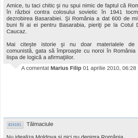
Amice, tu taci chitic şi nu spui nimic de faptul că Ro
în război contra colosului sovietic în 1941 to
dezrobirea Basarabiei. Şi România a dat 600 de mii
buni fii ai ei pentru Basarabia, pieriţi pe la Cotul 
Caucaz.
Mai citeşte istorie şi nu doar materialele de
comunistă, gata să împroaşte cu noroi în România i
lispa de logică a afirmaţiilor.
A comentat
Marius Filip
01 aprilie 2010, 06:28
Tălmaciule
#24191
Nu idealiza Moldova şi nici nu denigra România.