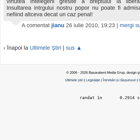
virtutea intelegerii gresite a dreptului la liber
Insultarea intrgului nostru popor nu poate fi admis
nefiind altceva decat un caz penal!
A comentat
jianu
26 iulie 2010, 19:23
|
mergi s
‹ înapoi la
Ultimele Ştiri
|
sus ▲
© 2006 - 2026 Basarabeni Media Grup, design ş
Ultimele știri
|
Legislație
|
Întrebări și răspunsuri
|
randat în 	0.