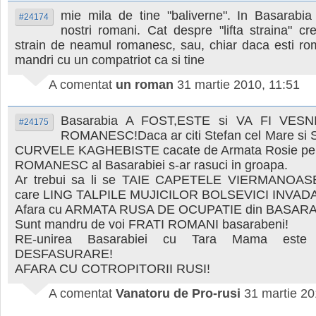
mie mila de tine "baliverne". In Basarabia t
#24174
nostri romani. Cat despre "lifta straina" cr
strain de neamul romanesc, sau, chiar daca esti r
mandri cu un compatriot ca si tine
A comentat
un roman
31 martie 2010, 11:51
Basarabia A FOST,ESTE si VA FI VES
#24175
ROMANESC!Daca ar citi Stefan cel Mare si Sf
CURVELE KAGHEBISTE cacate de Armata Rosie 
ROMANESC al Basarabiei s-ar rasuci in groapa.
Ar trebui sa li se TAIE CAPETELE VIERMANOASE t
care LING TALPILE MUJICILOR BOLSEVICI INVAD
Afara cu ARMATA RUSA DE OCUPATIE din BASARA
Sunt mandru de voi FRATI ROMANI basarabeni!
RE-unirea Basarabiei cu Tara Mama este
DESFASURARE!
AFARA CU COTROPITORII RUSI!
A comentat
Vanatoru de Pro-rusi
31 martie 20