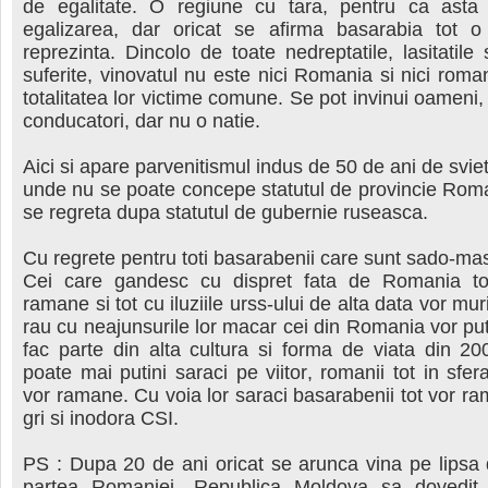
de egalitate. O regiune cu tara, pentru ca asta
egalizarea, dar oricat se afirma basarabia tot o
reprezinta. Dincolo de toate nedreptatile, lasitatile 
suferite, vinovatul nu este nici Romania si nici romani
totalitatea lor victime comune. Se pot invinui oameni
conducatori, dar nu o natie.
Aici si apare parvenitismul indus de 50 de ani de sviet
unde nu se poate concepe statutul de provincie Rom
se regreta dupa statutul de gubernie ruseasca.
Cu regrete pentru toti basarabenii care sunt sado-mas
Cei care gandesc cu dispret fata de Romania to
ramane si tot cu iluziile urss-ului de alta data vor mu
rau cu neajunsurile lor macar cei din Romania vor p
fac parte din alta cultura si forma de viata din 20
poate mai putini saraci pe viitor, romanii tot in sfer
vor ramane. Cu voia lor saraci basarabenii tot vor r
gri si inodora CSI.
PS : Dupa 20 de ani oricat se arunca vina pe lipsa 
partea Romaniei, Republica Moldova sa dovedit