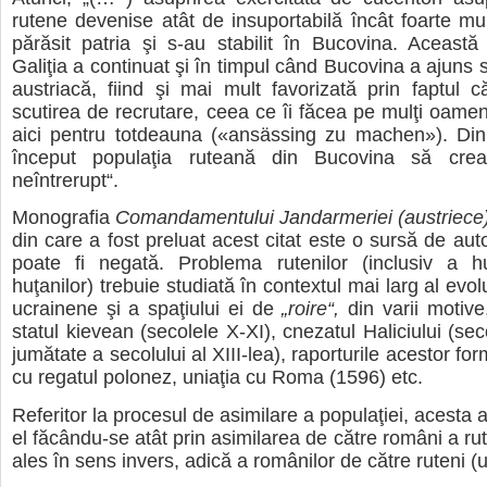
rutene devenise atât de insuportabilă încât foarte mulţ
părăsit patria şi s-au stabilit în Bucovina. Această
Galiţia a continuat şi în timpul când Bucovina a ajuns 
austriacă, fiind şi mai mult favorizată prin faptul 
scutirea de recrutare, ceea ce îi făcea pe mulţi oame
aici pentru totdeauna («ansässing zu machen»). Din
început populaţia ruteană din Bucovina să crea
neîntrerupt“.
Monografia
Comandamentului Jandarmeriei (austriece)
din care a fost preluat acest citat este o sursă de aut
poate fi negată. Problema rutenilor (inclusiv a huţ
huţanilor) trebuie studiată în contextul mai larg al evolu
ucrainene şi a spaţiului ei de
„roire“,
din varii motiv
statul kievean (secolele X-XI), cnezatul Haliciului (sec
jumătate a secolului al XIII-lea), raporturile acestor form
cu regatul polonez, uniaţia cu Roma (1596) etc.
Referitor la procesul de asimilare a populaţiei, acesta a
el făcându-se atât prin asimilarea de către români a rut
ales în sens invers, adică a românilor de către ruteni (u