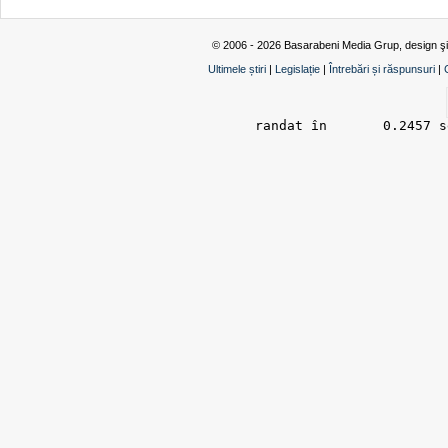
© 2006 - 2026 Basarabeni Media Grup, design ş
Ultimele știri
|
Legislație
|
Întrebări și răspunsuri
|
randat în 	0.