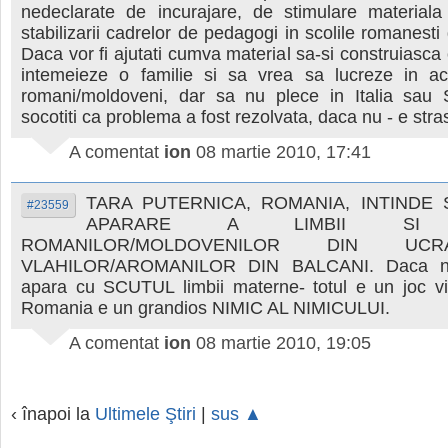
nedeclarate de incurajare, de stimulare materiala
stabilizarii cadrelor de pedagogi in scolile romanesti
Daca vor fi ajutati cumva material sa-si construiasca 
intemeieze o familie si sa vrea sa lucreze in a
romani/moldoveni, dar sa nu plece in Italia sau 
socotiti ca problema a fost rezolvata, daca nu - e stra
A comentat
ion
08 martie 2010, 17:41
TARA PUTERNICA, ROMANIA, INTINDE
#23559
APARARE A LIMBII SI 
ROMANILOR/MOLDOVENILOR DIN UC
VLAHILOR/AROMANILOR DIN BALCANI. Daca nu
apara cu SCUTUL limbii materne- totul e un joc vir
Romania e un grandios NIMIC AL NIMICULUI.
A comentat
ion
08 martie 2010, 19:05
‹ înapoi la
Ultimele Ştiri
|
sus ▲