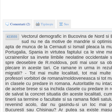
Comentarii (2)
Tipăreşte
Sus
Vectorul demografic in Bucovina de Nord si 
#23555
sud nu ne da motive de mandrie si optimis
apta de munca de la Cernauti si Ismail pleaca la mun
Portugalia, Spania in virtutea faptului ca le vine m
ucrainenilor sa invete limbile neolatine occidentale s
spre deosebire de R.moldova, poti mai usor sa obt
plecare in aceste tari. Ce ramane in urma in rezul
migratii? - Tot mai multe localitati, tot mai multe
profesori vorbitori de romana/moldoveneasca si tot mai
in clasele cu predare in romana. Autoritatile nu intar
de acetse brese si sa inchida clasele cu predare i
de salvat la concret situatia din aceste localitati, cu
tinerii sa termine o facultate si sa ramana fideli satul
revenind acolo, dar nu gasindu-si un loc mai pot
Bucuresti sau Chisinau? Ar putea sa existe masuri