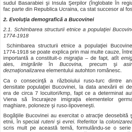
sudul Basarabiei şi Insula Şerpilor (înglobate în re
fac parte din Republica Ucraina, ca stat succesor al fo
2. Evoluţia demografică a Bucovinei
2.1. Schimbarea structurii etnice a populaţiei Bucovin
1774-1918
Schimbarea structurii etnice a populaţiei Bucovin
1774-1918 se poate explica prin mai multe cauze, într
importantă a constituit-o
migraţia –
de fapt
,
atît
emig
ales,
imigrările
în
Bucovina,
precum şi
asi
deznaţionalizarea
elementului autohton românesc.
Ca o consecinţă a războiului ruso-turc dintre an
densitate populaţiei Bucovinei, la data anexării ei de
era de circa 7 locuitori/kmp, fapt ce a determinat auto
Viena să încurajeze imigraţia elementelor germa
maghiare, poloneze şi ruso-lipoveneşti.
Bogăţiile Bucovinei au exercitat o atracţie deosebită ş
etnii, în special
ruteni
şi
evrei.
Referitor la
colonizarea
scris mult pe această temă, formulându-se o serie