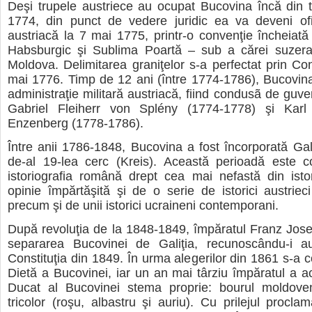
Deşi trupele austriece au ocupat Bucovina încă din 
1774, din punct de vedere juridic ea va deveni ofic
austriacă la 7 mai 1775, printr-o convenţie încheiată 
Habsburgic şi Sublima Poartă – sub a cărei suzeran
Moldova. Delimitarea graniţelor s-a perfectat prin Co
mai 1776. Timp de 12 ani (între 1774-1786), Bucovina
administraţie militară austriacă, fiind condusã de guvern
Gabriel Fleiherr von Splény (1774-1778) şi Karl
Enzenberg (1778-1786).
Între anii 1786-1848, Bucovina a fost încorporată Galiţ
de-al 19-lea cerc (Kreis). Această perioadă este c
istoriografia română drept cea mai nefastă din isto
opinie împărtăşită şi de o serie de istorici austrieci
precum şi de unii istorici ucraineni contemporani.
După revoluţia de la 1848-1849, împăratul Franz Jose
separarea Bucovinei de Galiţia, recunoscându-i a
Constituţia din 1849. În urma alegerilor din 1861 s-a c
Dietă a Bucovinei, iar un an mai târziu împăratul a a
Ducat al Bucovinei stema proprie: bourul moldov
tricolor (roşu, albastru şi auriu). Cu prilejul proclam