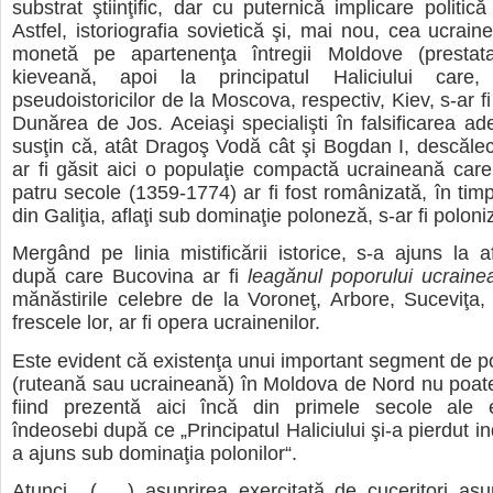
substrat ştiinţific, dar cu puternică implicare politică
Astfel, istoriografia sovietică şi, mai nou, cea ucrain
monetă pe apartenenţa întregii Moldove (prestat
kieveană, apoi la principatul Haliciului care,
pseudoistoricilor de la Moscova, respectiv, Kiev, s-ar fi
Dunărea de Jos. Aceiaşi specialişti în falsificarea ade
susţin că, atât Dragoş Vodă cât şi Bogdan I, descăl
ar fi găsit aici o populaţie compactă ucraineană car
patru secole (1359-1774) ar fi fost românizată, în timp
din Galiţia, aflaţi sub dominaţie poloneză, s-ar fi poloni
Mergând pe linia mistificării istorice, s-a ajuns la af
după care Bucovina ar fi
leagănul poporului ucrain
mănăstirile celebre de la Voroneţ, Arbore, Suceviţa,
frescele lor, ar fi opera ucrainenilor.
Este evident că existenţa unui important segment de p
(ruteană sau ucraineană) în Moldova de Nord nu poate
fiind prezentă aici încă din primele secole ale 
îndeosebi după ce „Principatul Haliciului şi-a pierdut 
a ajuns sub dominaţia polonilor“.
Atunci, „(… ) asuprirea exercitată de cuceritori asu