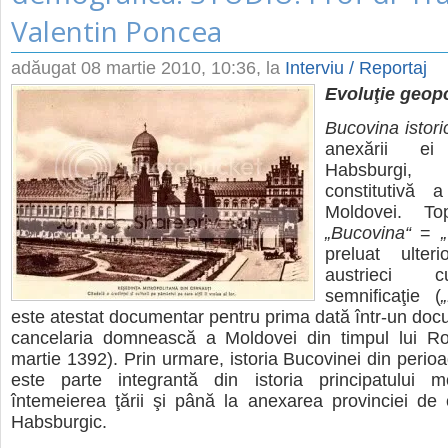
Valentin Poncea
adăugat
08 martie 2010, 10:36
, la
Interviu / Reportaj
Evoluţie geopo
Bucovina istori
anexării e
Habsburgi
constitutivă a
Moldovei. To
„Bucovina“
=
preluat ulter
austrieci 
semnificaţie (
este atestat documentar pentru prima dată într-un do
cancelaria domnească a Moldovei din timpul lui R
martie 1392). Prin urmare, istoria Bucovinei din peri
este parte integrantă din istoria principatului 
întemeierea ţării şi până la anexarea provinciei de 
Habsburgic.