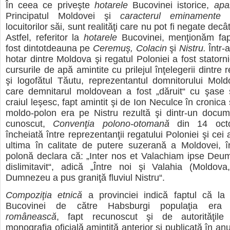
În ceea ce priveşte
hotarele
Bucovinei istorice,
apa
Principatul Moldovei şi
caracterul eminamente
locuitorilor săi, sunt realităţi care nu pot fi negate decâ
Astfel, referitor la
hotarele
Bucovinei, menţionăm fap
fost dintotdeauna pe
Ceremuş, Colacin
şi
Nistru.
Într-
hotar dintre Moldova şi regatul Poloniei a fost statornic
cursurile de apă amintite cu prilejul înţelegerii dintre 
şi logofătul Tăutu, reprezentantul domnitorului Moldo
care demnitarul moldovean a fost „dăruit“ cu şase 
craiul leşesc, fapt amintit şi de Ion Neculce în cronica
moldo-polon era pe Nistru rezultă şi dintr-un docum
cunoscut,
Convenţia polono-otomană
din 14 octo
încheiată între reprezentanţii regatului Poloniei şi cei ai
ultima în calitate de putere suzerană a Moldovei, î
polonă declara că: „Inter nos et Valachiam ipse Deu
dislimitavit“, adică „Între noi şi Valahia (Moldova
Dumnezeu a pus graniţă fluviul Nistru“.
Compoziţia etnică
a provinciei indică faptul că la
Bucovinei de către Habsburgi populaţia er
românească
, fapt recunoscut şi de autorităţile
monografia oficială amintită anterior şi publicată în a