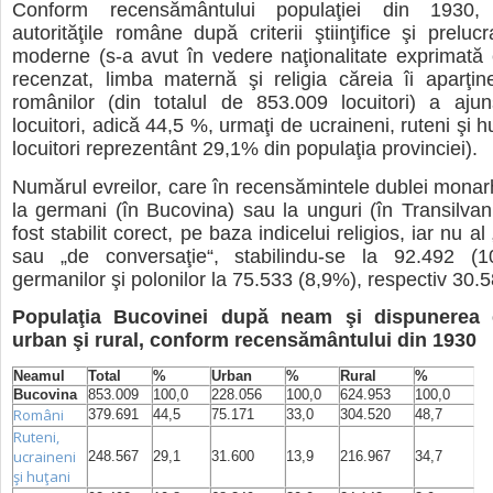
Conform recensământului populaţiei din 1930,
autorităţile române după criterii ştiinţifice şi prelu
moderne (s-a avut în vedere naţionalitate exprimată
recenzat, limba maternă şi religia căreia îi aparţi
românilor (din totalul de 853.009 locuitori) a aju
locuitori, adică 44,5 %, urmaţi de ucraineni, ruteni şi 
locuitori reprezentânt 29,1% din populaţia provinciei).
Numărul evreilor, care în recensămintele dublei monarhi
la germani (în Bucovina) sau la unguri (în Transilvan
fost stabilit corect, pe baza indicelui religios, iar nu al
sau „de conversaţie“, stabilindu-se la 92.492 (1
germanilor şi polonilor la 75.533 (8,9%), respectiv 30.
Populaţia Bucovinei după neam şi dispunerea 
urban şi rural, conform recensământului din 1930
Neamul
Total
%
Urban
%
Rural
%
Bucovina
853.009
100,0
228.056
100,0
624.953
100,0
Români
379.691
44,5
75.171
33,0
304.520
48,7
Ruteni,
ucraineni
248.567
29,1
31.600
13,9
216.967
34,7
şi huţani