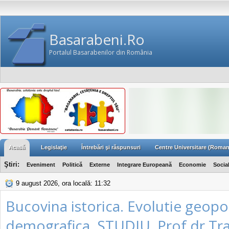
Basarabeni.Ro
Portalul Basarabenilor din România
Acasă
Legislaţie
Întrebări şi răspunsuri
Centre Universitare (Roman
Ştiri:
Eveniment
Politică
Externe
Integrare Europeană
Economie
Socia
9 august 2026, ora locală: 11:32
Bucovina istorica. Evolutie geopoli
demografica. STUDIU. Prof dr Tr