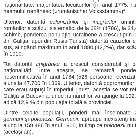
naţionalitate, majoritatea locuitorilor (în anul 1775, n
neamului românesc («rumänischer Volksstamm»)“.
Ulterior, datorită
colonizărilor
şi
imigrărilor
aminti
românilor a scăzut sistematic: de la 68% (1786), la 34
schimb, ponderea populaţiei ucrainene a crescut prin imi
din Galiţia, apoi din Rusia Ţaristă) datorită cauzelor
sus, atingând maximum în anul 1880 (42,2%), dar scă
în 1910.
Tot datorită
imigrărilor
a crescut considerabil şi p
naţionalităţi. Între aceştia, se remarcă pon
nesemnificativă în anul 1784 (526 persoane recenzat
ajuns la 47.700 în 1869. Ulterior, datorită pogromurilor 
care erau supuşi în Imperiul Ţarist, aceştia se vor re
Galiţia şi Bucovina, unde numărul lor va ajunge la 102
adică 12,9 % din populaţia totală a provinciei.
Dintre celalte populaţii, ponderi mai însemnate a
germani
şi
polonezii. Germanii
, aproape inexistenţi în
ajung la 159.486 în anul 1900, în timp ce
polonezii
nu 
(acelaşi an).