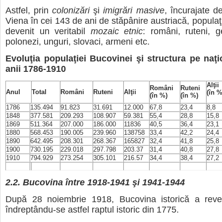
Astfel, prin
colonizări
şi
imigrări masive
, încurajate d
Viena în cei 143 de ani de stăpânire austriacă, populaţ
devenit un veritabil
mozaic etnic
: români, ruteni, g
polonezi, unguri, slovaci, armeni etc.
Evoluţia populaţiei Bucovinei şi structura pe naţio
anii 1786-1910
Alţii
Români
Ruteni
Anul
Total
Români
Ruteni
Alţii
(în %
(în %)
(în %)
1786
135.494
91.823
31.691
12.000
67,8
23,4
8,8
1848
377.581
209.293
108.907
59.381
55,4
28,8
15,8
1869
511.364
207.000
186.000
11836
40,5
36,4
23,1
1880
568.453
190.005
239.960
138758
33,4
42,2
24,4
1890
642.495
208.301
268.367
165827
32,4
41,8
25,8
1900
730.195
229.018
297.798
203.37
31,4
40,8
27,8
1910
794.929
273.254
305.101
216.57
34,4
38,4
27,2
2.2. Bucovina între 1918-1941 şi 1941-1944
După 28 noiembrie 1918, Bucovina istorică a reve
îndreptându-se astfel raptul istoric din 1775.