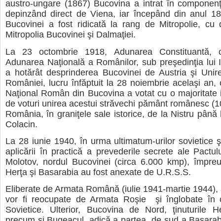
austro-ungare (1867) Bucovina a intrat în componenţa
depinzând direct de Viena, iar începând din anul 18
Bucovinei a fost ridicată la rang de Mitropolie, cu
Mitropolia Bucovinei şi Dalmaţiei.
La 23 octombrie 1918, Adunarea Constituantă, 
Adunarea Naţională a Românilor, sub preşedinţia lui 
a hotărât desprinderea Bucovinei de Austria şi Unir
României, lucru înfăptuit la 28 noiembrie acelaşi an, 
Naţional Român din Bucovina a votat cu o majoritate
de voturi unirea acestui străvechi pământ românesc (
România, în graniţele sale istorice, de la Nistru până
Colacin.
La 28 iunie 1940, în urma ultimatum-urilor sovietice 
aplicării în practică a prevederile secrete ale Pactul
Molotov, nordul Bucovinei (circa 6.000 kmp), împreu
Herţa şi Basarabia au fost anexate de U.R.S.S.
Eliberate de Armata Română (iulie 1941-martie 1944), ac
vor fi reocupate de Armata Roşie şi înglobate în c
Sovietice. Ulterior, Bucovina de Nord, ţinuturile H
precum şi Bugeacul, adică a partea de sud a Basarabie