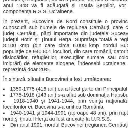
anul 1948 va fi adăugată şi Insula Şerpilor, vor 
componenţa R.S.S. Ucrainene.
În prezent, Bucovina de Nord constituie o provinc
cunoscută sub numele de regiunea Cernăuţi, care cu
judeţ Cernăuţi, părţi importante din judeţele Sucea
judeţul Hotin şi Ţinutul Herţa. Suprafaţa totală a reg
8.100 kmp (din care circa 6.000 kmp nordul Buc
populaţie de 940.801 locuitori, din care românii, datorit
dislocărilor, refugierilor, execuţiilor sumare sau colo
imigrări) de elemente alogene, îndeosebi ucrainene 
reprezintă doar 20%.
În sinteză, situaţia Bucovinei a fost următoarea:
1359-1775 (416 ani) ea a făcut parte din Principatul
1775-1918 (143 ani) s-a aflat sub dominaţia Habsbur
1918-1940 şi 1941-1944, prin voinţa naţională 
locuitorilor ei, Bucovina s-a unit cu România.
1940-1941 şi 1944-1991 (aproape 48 ani), prin rap
nord şi ţinutul Herţa au fost anexate la U.R.S.S.
Din anul 1991, nordul Bucovinei (regiunea Cernăuţ