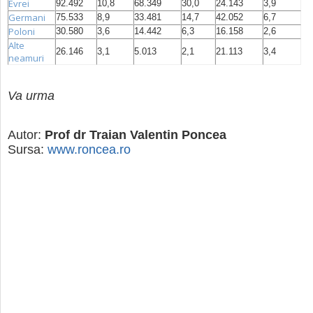
Evrei
92.492
10,8
68.349
30,0
24.143
3,9
Germani
75.533
8,9
33.481
14,7
42.052
6,7
Poloni
30.580
3,6
14.442
6,3
16.158
2,6
Alte
26.146
3,1
5.013
2,1
21.113
3,4
neamuri
Va urma
Autor:
Prof dr Traian Valentin Poncea
Sursa:
www.roncea.ro