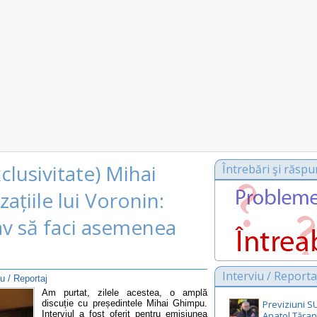
clusivitate) Mihai
Întrebări şi răspu
țiile lui Voronin:
nav să faci asemenea
Interviu / Reporta
iu / Reportaj
Am purtat, zilele acestea, o amplă
discuție cu președintele Mihai Ghimpu.
Previziuni 
Interviul a fost oferit pentru emisiunea
Anatol Țăran