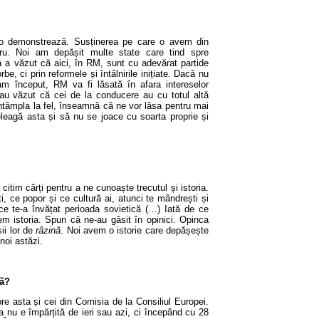
o demonstrează. Susținerea pe care o avem din
u. Noi am depășit multe state care tind spre
a a văzut că aici, în RM, sunt cu adevărat partide
e, ci prin reformele și întâlnirile inițiate. Dacă nu
 început, RM va fi lăsată în afara intereselor
au văzut că cei de la conducere au cu totul altă
întâmpla la fel, înseamnă că ne vor lăsa pentru mai
eleagă asta și să nu se joace cu soarta proprie și
tim cărți pentru a ne cunoaște trecutul și istoria.
i, ce popor și ce cultură ai, atunci te mândrești și
ce te-a învățat perioada sovietică (…) Iată de ce
m istoria. Spun că ne-au găsit în opinici. Opinca
ii lor de
râzină
. Noi avem o istorie care depășește
noi astăzi.
uă?
re asta și cei din Comisia de la Consiliul Europei.
a nu e împărțită de ieri sau azi, ci începând cu 28