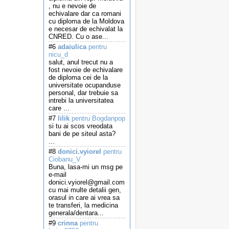
, nu e nevoie de
echivalare dar ca romani
cu diploma de la Moldova
e necesar de echivalat la
CNRED. Cu o ase...
#6
adaiulica
pentru
nicu_d
salut, anul trecut nu a
fost nevoie de echivalare
de diploma cei de la
universitate ocupanduse
personal, dar trebuie sa
intrebi la universitatea
care ...
#7
lilik
pentru Bogdanpop
si tu ai scos vreodata
bani de pe siteul asta?
...
#8
donici.vyiorel
pentru
Ciobanu_V
Buna, lasa-mi un msg pe
e-mail
donici.vyiorel@gmail.com
cu mai multe detalii gen,
orasul in care ai vrea sa
te transferi, la medicina
generala/dentara...
#9
crinna
pentru