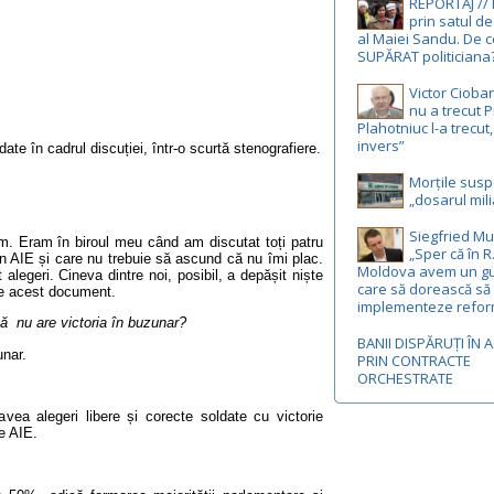
REPORTAJ //
prin satul de
al Maiei Sandu. De c
SUPĂRAT politiciana
Victor Cioba
nu a trecut P
Plahotniuc l-a trecut
invers”
ate în cadrul discuției, într-o scurtă stenografiere.
Morțile susp
„dosarul mili
Siegfried Mu
. Eram în biroul meu când am discutat toți patru
„Sper că în R
în AIE și care nu trebuie să ascund că nu îmi plac.
Moldova avem un g
alegeri. Cineva dintre noi, posibil, a depășit niște
care să dorească să
eze acest document.
implementeze refor
că nu are victoria în buzunar?
BANII DISPĂRUȚI ÎN 
unar.
PRIN CONTRACTE
ORCHESTRATE
a alegeri libere și corecte soldate cu victorie
e AIE.