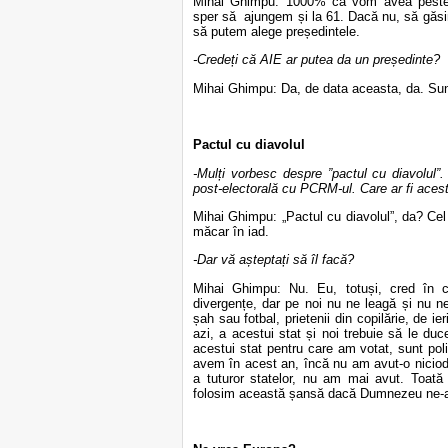
Mihai Ghimpu: 1000% că vom avea peste 5
sper să ajungem și la 61. Dacă nu, să găsi
să putem alege președintele.
-Credeți că AIE ar putea da un președinte?
Mihai Ghimpu: Da, de data aceasta, da. Sunt
Pactul cu diavolul
-Mulți vorbesc despre ”pactul cu diavolul”.
post-electorală cu PCRM-ul. Care ar fi aces
Mihai Ghimpu: „Pactul cu diavolul”, da? Cel 
măcar în iad.
-Dar vă așteptați să îl facă?
Mihai Ghimpu: Nu. Eu, totuși, cred în co
divergențe, dar pe noi nu ne leagă și nu n
șah sau fotbal, prietenii din copilărie, de ie
azi, a acestui stat și noi trebuie să le du
acestui stat pentru care am votat, sunt pol
avem în acest an, încă nu am avut-o nici
a tuturor statelor, nu am mai avut. Toată
folosim această șansă dacă Dumnezeu ne-a