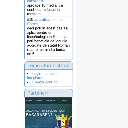
larisa2726
aproape 10 media, ca
sunt doar 5 locuri la
masterat...
#10
adaiulica
pentru
Cornel
deci poti in acest caz sa
aplici pentru un
liceu/colegiu in Romania,
poti beneficia de locurile
acordate de statul Roman
( astfel primind o bursa
de 5...
Login / Înregistrare
Login - utilizator
inregistrat
Crează cont nou
Parteneri