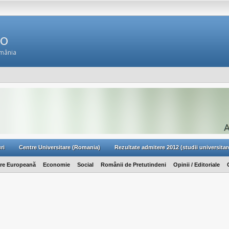
Ro
omânia
ri
Centre Universitare (Romania)
Rezultate admitere 2012 (studii universitar
are Europeană
Economie
Social
Românii de Pretutindeni
Opinii / Editoriale