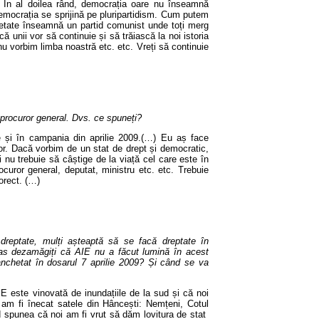
. În al doilea rând, democrația oare nu înseamnă
Democrația se sprijină pe pluripartidism. Cum putem
ietate înseamnă un partid comunist unde toți merg
ă unii vor să continuie și să trăiască la noi istoria
nu vorbim limba noastră etc. etc. Vreți să continuie
e procuror general. Dvs. ce spuneți?
și în campania din aprilie 2009.(…) Eu aș face
 lor. Dacă vorbim de un stat de drept și democratic,
 nu trebuie să câștige de la viață cel care este în
rocuror general, deputat, ministru etc. etc. Trebuie
orect. (…)
 dreptate, mulți așteaptă să se facă dreptate în
mas dezamăgiți că AIE nu a făcut lumină în acest
anchetat în dosarul 7 aprilie 2009? Și când se va
IE este vinovată de inundațiile de la sud și că noi
 am fi înecat satele din Hâncești: Nemțeni, Cotul
d spunea că noi am fi vrut să dăm lovitura de stat