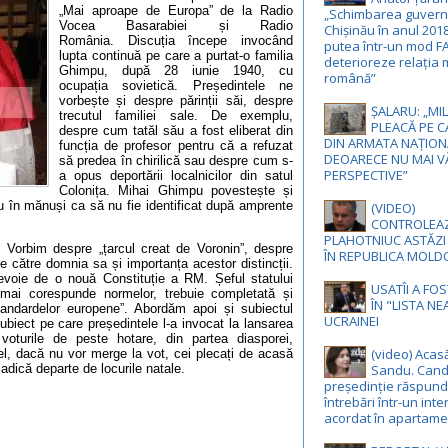
„Mai aproape de Europa” de la Radio
„Schimbarea guvernă
Vocea Basarabiei și Radio
Chișinău în anul 201
România. Discuția începe invocând
putea într-un mod F
lupta continuă pe care a purtat-o familia
deterioreze relația 
Ghimpu, după 28 iunie 1940, cu
română”
ocupația sovietică. Președintele ne
vorbește și despre părinții săi, despre
ȘALARU: „MIL
trecutul familiei sale. De exemplu,
PLEACĂ PE C
despre cum tatăl său a fost eliberat din
DIN ARMATA NAȚION
funcția de profesor pentru că a refuzat
DEOARECE NU MAI V
să predea în chirilică sau despre cum s-
PERSPECTIVE”
a opus deportării localnicilor din satul
Colonița. Mihai Ghimpu povestește și
u în mănuși ca să nu fie identificat după amprente
(VIDEO)
CONTROLEA
PLAHOTNIUC ASTĂZI
. Vorbim despre „țarcul creat de Voronin”, despre
ÎN REPUBLICA MOLD
e către domnia sa și importanța acestor distincții.
voie de o nouă Constituție a RM. Șeful statului
USATÎI A FO
u mai corespunde normelor, trebuie completată și
ÎN "LISTA N
andardelor europene”. Abordăm apoi și subiectul
UCRAINEI
ubiect pe care președintele l-a invocat la lansarea
turile de peste hotare, din partea diasporei,
(video) Acas
el, dacă nu vor merge la vot, cei plecați de acasă
Sandu. Cand
adică departe de locurile natale.
președinție răspund
întrebări într-un inte
acordat în apartame