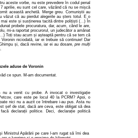
entru aceste vorbe, nu este prevedere în codul penal
 7 aprilie, eu sunt cel care, văzând că nu se mișcă
pornit această anchetă. Merge greu. Comuniștii au
u văzut că au pierdut alegerile au șters totul. E o
ai este și susținerea tacită dintre polițiști (…) În
adunat probele procuratura, dar, acum, când le are,
u, mi-a raportat procurorul, un judecător a amânat
 (…) Toți stau acum și așteaptă pentru că se tem că
Voronin niciodată, iar ei trebuie să continuie! Dar
 Ghimpu și, dacă revine, iar ei au dosare,
pre mulți
.
cuzele aduse de Voronin
 văd ce spun. M-am documentat.
 nu a venit cu probe. A invocat o investigație
 Petcov, care este pe locul 40 la PCRM? Apoi, o
ate nici nu a auzit ce întrebare i-au pus. Asta nu
ost șef de stat, dacă are ceva, este obligat să dea
acă declarații politice. Deci, declarație politică
 Ministrul Apărării pe care l-am rugat să îmi dea
e are o lungime și o grosime de kilometri…