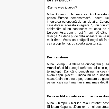
Ne vrea Europa?
-Dar ne vrea Europa?
Mihai Ghimpu: Da, ne vrea. Anul acesta 
partea Europei demonstrează acest lucr
integrarea europeană de ani de zile. Europ
care doresc această integrare. Și nu prin vorb
schimbăm și nu continuăm tot ceea ce am
Europei. Așa cum a fost în anii ’90 când 
direcție. Și dacă și de data aceasta se va 
mult timp. Vreau ca cetățenii noștri să înț
cea a copiilor lor, cu soarta acestui stat.
Despre istorie
Mihai Ghimpu: -Trebuie să cunoaștem și să ci
Atunci când îți cunoști strămoșii și cine eșt
te îndrepți. Dar când cunoști numai ceea 
avem capul plecat. Fiindcă nu ne cunoaște
noastră din piele nu o poți compara cu galoș
pe unii care sunt mai tari și mai mare decât 
De ce în RM societatea e împărțită în do
Mihai Ghimpu: Chiar ieri m-au întrebat desp
Și le-am răspuns: „Domilor, la noi societate