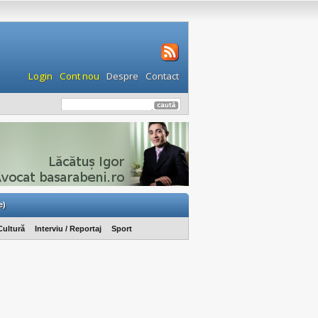
Login
Cont nou
Despre
Contact
e)
Cultură
Interviu / Reportaj
Sport