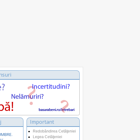
nsuri
j
Important
Redobândirea Cetăţeniei
SUMBRE.
Legea Cetăţeniei
u: