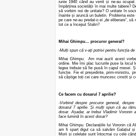
iunie 1940 când au venit și ne-au ocupat
împărțirea societății în mai multe tabere? 
să vorbim noi de unitate? O unitate în soc
înainte și aruncă un buletin. Problema este c
pe care ne-au predat-o ei „de eliberare”, să 
tot ce a început Stalin?
Mihai Ghimpu… procuror general?
-Mulți spun că v-ați potrivi pentru funcția d
Mihai Ghimpu: Am mai auzit acest vorbe 
ordine. Mie îmi plac lucrurile puse la locul
legea trebuie să fie pusă în capul mesei. Și
funcție. Fie el președinte, prim-ministru, p
să câștige toți cei care muncesc cinstit și c
Ce facem cu dosarul 7 aprilie?
-Vorbind despre procuror general, despre
dosarul 7 aprilie. Și mulți spun că au ră
dosar. Așadar, ar trebui Vladimir Voronin 
face lumină în acest dosar?
Mihai Ghimpu: Declarațiile lui Voronin că A
am fi spart digul ca să salvăm Galațiul și
Morii și celelate sunt întocmai cu cele cân