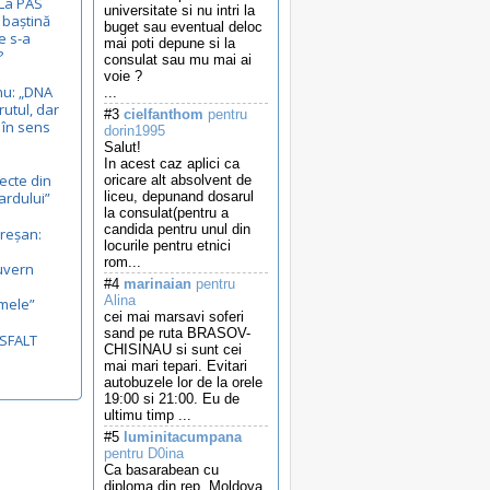
 La PAS
universitate si nu intri la
 baștină
buget sau eventual deloc
e s-a
mai poti depune si la
?
consulat sau mu mai ai
voie ?
nu: „DNA
...
rutul, dar
#3
cielfanthom
pentru
, în sens
dorin1995
Salut!
In acest caz aplici ca
ecte din
oricare alt absolvent de
ardului”
liceu, depunand dosarul
la consulat(pentru a
candida pentru unul din
reșan:
locurile pentru etnici
.
rom...
uvern
#4
marinaian
pentru
Alina
mele”
cei mai marsavi soferi
sand pe ruta BRASOV-
ASFALT
CHISINAU si sunt cei
mai mari tepari. Evitari
autobuzele lor de la orele
19:00 si 21:00. Eu de
ultimu timp ...
#5
luminitacumpana
pentru D0ina
Ca basarabean cu
diploma din rep. Moldova