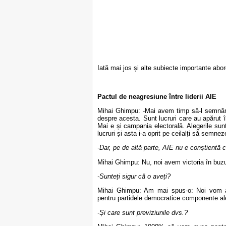
Iată mai jos și alte subiecte importante abord
Pactul de neagresiune între liderii AIE
Mihai Ghimpu: -Mai avem timp să-l semnăm
despre acesta. Sunt lucruri care au apărut 
Mai e și campania electorală. Alegerile sunt 
lucruri și asta i-a oprit pe ceilalți să semn
-Dar, pe de altă parte, AIE nu e conștientă 
Mihai Ghimpu: Nu, noi avem victoria în buz
-Sunteți sigur că o aveți?
Mihai Ghimpu: Am mai spus-o: Noi vom ave
pentru partidele democratice componente al
-Și care sunt previziunile dvs.?