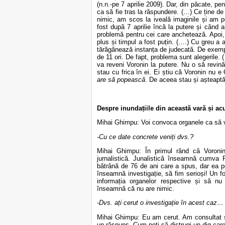
(n.n.-pe 7 aprilie 2009). Dar, din păcate, p
ca să fie tras la răspundere. (…) Ce ține de
nimic, am scos la iveală imaginile și am 
fost după 7 aprilie încă la putere și când a
problemă pentru cei care anchetează. Apoi, m
plus și timpul a fost puțin. (….) Cu greu a 
tărăgănează instanța de judecată. De exempl
de 11 ori. De fapt, problema sunt alegerile.
va reveni Voronin la putere. Nu o să revină 
stau cu frica în ei. Ei știu că Voronin nu e
are să popească
. De aceea stau și așteaptă
Despre inundațiile din această vară și a
Mihai Ghimpu: Voi convoca organele ca să
-Cu ce date concrete veniți dvs.?
Mihai Ghimpu: În primul rând că Voronin
jurnalistică. Junalistică înseamnă cumva
bătrână de 76 de ani care a spus, dar ea po
înseamnă investigație, să fim serioși! Un f
informația organelor respective și să nu f
înseamnă că nu are nimic.
-Dvs. ați cerut o investigație în acest caz…
Mihai Ghimpu: Eu am cerut. Am consultat și
un răspuns. Cum poți să distrugi un dig car