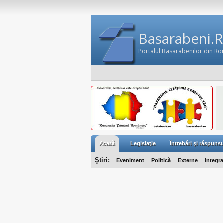
Basarabeni.
Portalul Basarabenilor din R
Acasă
Legislaţie
Întrebări şi răspunsu
Ştiri:
Eveniment
Politică
Externe
Integr