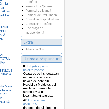
Române
rii la
Permisul de Şedere
8 ar
ATAL să
Permisul de Muncă
moldo-
Românii de Pretutindeni
Constituţia Rep. Moldova
Constituția României
ITARII
Declarația de
APETE
Independență
ALĂ,
ĂD
Extra
Arhiva de Știri
ZĂ
 TOTUL
Ultimele răspunsuri
OVA
#1
Lilyutza
pentru
ST INLCUS
natalita.popescu
Odata ce esti si cetatean
EAGRĂ" A
roman nu cred ca ai
nevoie de acte din
Republica Moldova, cel
ă la Maia
mai bine intrenati la
idata la
starea civila din
e la 13
localitatea viitorului...
rviu
#2
Anusca
pentru
ntul său
dorin1995
dar daca depui direct la