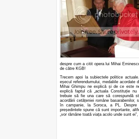
despre cum a citit opera lui Mihai Eminesc
de către KGB!
Trecem apoi la subiectele politice actuale
eșecul referendumului, medaliile acordate d
Mihai Ghimpu ne explică și de ce este ne
explică faptul că „actuala Constituție n
trebuie să fie una care să corespundă st
acordării cetățeniei române basarabenilor, s
în campanie, la Soroca, a PL. Despre vo
președintele spune că sunt importante, altf
„vor rămâne toată viața acolo unde sunt ei”, 