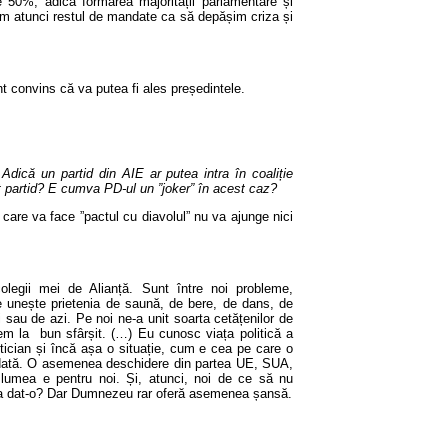
0%, adică formarea majorității parlamentare și
m atunci restul de mandate ca să depășim criza și
 convins că va putea fi ales președintele.
 Adică un partid din AIE ar putea intra în coaliție
t partid? E cumva PD-ul un ”joker” în acest caz?
care va face ”pactul cu diavolul” nu va ajunge nici
legii mei de Alianță. Sunt între noi probleme,
e unește prietenia de saună, de bere, de dans, de
ri sau de azi. Pe noi ne-a unit soarta cetățenilor de
cem la bun sfârșit. (…) Eu cunosc viața politică a
itician și încă așa o situație, cum e cea pe care o
odată. O asemenea deschidere din partea UE, SUA,
 lumea e pentru noi. Și, atunci, noi de ce să nu
 dat-o? Dar Dumnezeu rar oferă asemenea șansă.