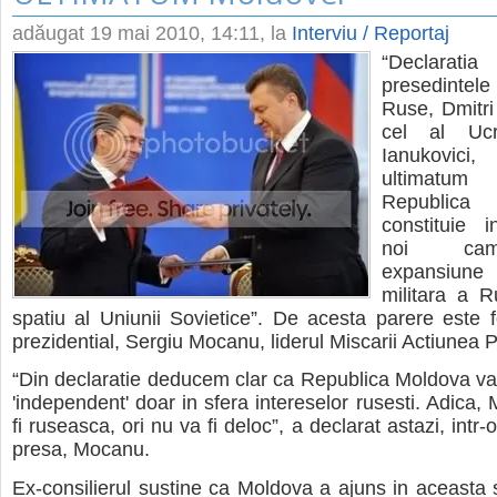
adăugat
19 mai 2010, 14:11
, la
Interviu / Reportaj
“Declarati
presedintel
Ruse, Dmitri
cel al Ucra
Ianukovic
ultimat
Republica
constituie i
noi cam
expansiun
militara a Ru
spatiu al Uniunii Sovietice”. De acesta parere este fo
prezidential, Sergiu Mocanu, liderul Miscarii Actiunea 
“Din declaratie deducem clar ca Republica Moldova va 
'independent' doar in sfera intereselor rusesti. Adica,
fi ruseasca, ori nu va fi deloc”, a declarat astazi, intr-
presa, Mocanu.
Ex-consilierul sustine ca Moldova a ajuns in aceasta s