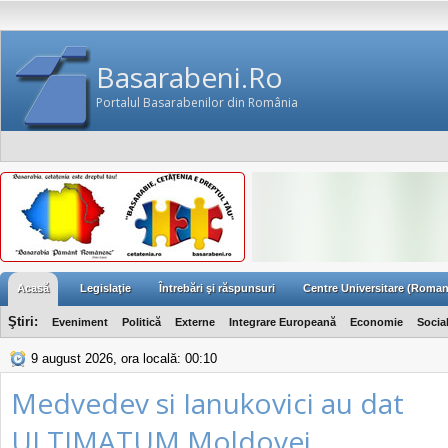
Basarabeni.Ro
Portalul Basarabenilor din România
Acasă
Legislaţie
Întrebări şi răspunsuri
Centre Universitare (Roman
Ştiri:
Eveniment
Politică
Externe
Integrare Europeană
Economie
Socia
9 august 2026, ora locală: 00:10
Medvedev si Ianukovici au dat
ULTIMATUM Moldovei