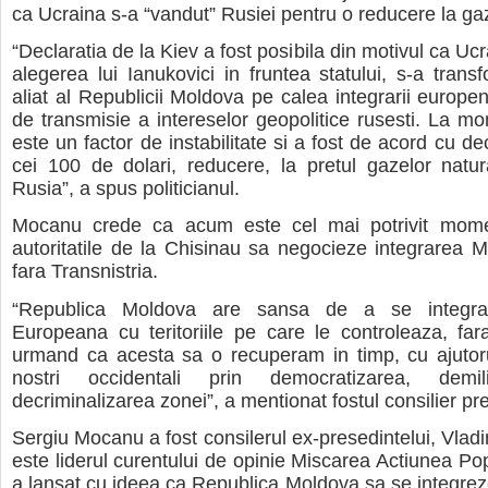
ca Ucraina s-a “vandut” Rusiei pentru o reducere la ga
“Declaratia de la Kiev a fost posibila din motivul ca Uc
alegerea lui Ianukovici in fruntea statului, s-a transf
aliat al Republicii Moldova pe calea integrarii europen
de transmisie a intereselor geopolitice rusesti. La m
este un factor de instabilitate si a fost de acord cu de
cei 100 de dolari, reducere, la pretul gazelor natu
Rusia”, a spus politicianul.
Mocanu crede ca acum este cel mai potrivit mome
autoritatile de la Chisinau sa negocieze integrarea 
fara Transnistria.
“Republica Moldova are sansa de a se integr
Europeana cu teritoriile pe care le controleaza, fara
urmand ca acesta sa o recuperam in timp, cu ajutoru
nostri occidentali prin democratizarea, demili
decriminalizarea zonei”, a mentionat fostul consilier pre
Sergiu Mocanu a fost consilerul ex-presedintelui, Vladi
este liderul curentului de opinie Miscarea Actiunea Pop
a lansat cu ideea ca Republica Moldova sa se integreze 