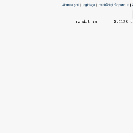
Ultimele știri
|
Legislație
|
Întrebări și răspunsuri
|
randat în 	0.