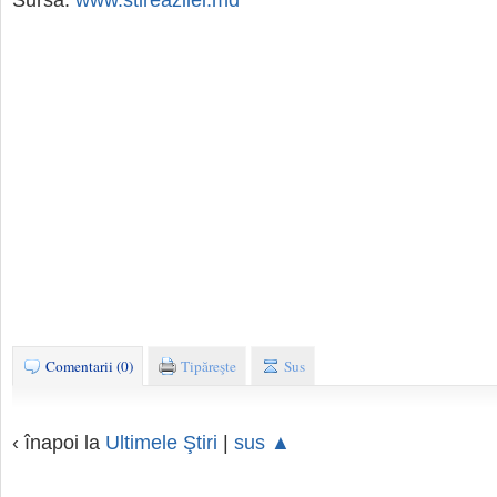
Sursa:
www.stireazilei.md
Comentarii (0)
Tipăreşte
Sus
‹ înapoi la
Ultimele Ştiri
|
sus ▲