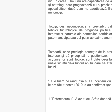
nici în cafea. Omul nu are capacitatea de a cu
şi astrologi care prognozează cu o precizi
apocaliptice, după cum ne avertizează Ev
mincinoşi.
Totuşi, deşi necunoscut şi imprevizibil, vii
tehnici futurologice de prognoză politic
intereselor naturale ale oamenilor, partidelor
putem anticipa sau cel puţin aproxima anumit
Totodată, orice predicţie porneşte de la prem
interese şi să pricep să le gestioneze. Î
acţiunile lor sunt ilogice, sunt date de-a b
unele situaţii de-a lungul anului care se sfâr
lucizi.
Să le luăm pe rând însă şi să începem cu pr
le-am făcut pentru 2010, s-au confirmat şas
1."Referendumul". A avut loc. Atâta doar că n