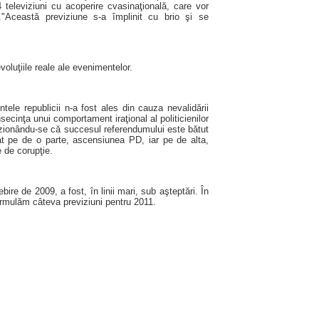
 televiziuni cu acoperire cvasinaţională, care vor
."Această previziune s-a împlinit cu brio şi se
voluţiile reale ale evenimentelor.
ntele republicii n-a fost ales din cauza nevalidării
ecinţa unui comportament iraţional al politicienilor
iluzionându-se că succesul referendumului este bătut
at pe de o parte, ascensiunea PD, iar pe de alta,
e de corupţie.
ire de 2009, a fost, în linii mari, sub aşteptări. În
rmulăm câteva previziuni pentru 2011.