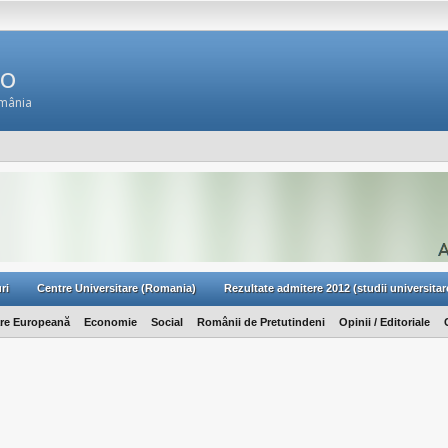
Ro
omânia
ri
Centre Universitare (Romania)
Rezultate admitere 2012 (studii universitar
are Europeană
Economie
Social
Românii de Pretutindeni
Opinii / Editoriale