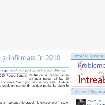
 şi infirmate în 2010
Întrebări şi răspu
/ Reportaj
• Articol publicat de Alexandru Rîșneac
Pentru că la început de an
am avut tupeul să fac 10
au socoteală. Să-mi pun cenuşă pe creştet. Trebuie
previziuni sau confirmat doar parţial, iar altele în
Interviu / Reporta
Previziuni 
nu am pretenţia de oracol. Nu ghicesc nici în stele,
Anatol Țăran