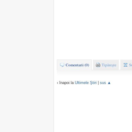
Comentarii (0)
Tipăreşte
S
‹ înapoi la
Ultimele Ştiri
|
sus ▲