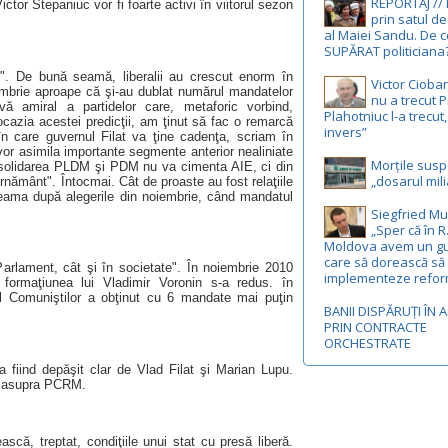
REPORTAJ //
ctor Stepaniuc vor fi foarte activi în viitorul sezon
prin satul de
al Maiei Sandu. De c
SUPĂRAT politiciana
". De bună seamă, liberalii au crescut enorm în
Victor Cioba
oiembrie aproape că şi-au dublat numărul mandatelor
nu a trecut P
avă amiral a partidelor care, metaforic vorbind,
Plahotniuc l-a trecut
azia acestei predicţii, am ţinut să fac o remarcă
invers”
în care guvernul Filat va ţine cadenţa, scriam în
i vor asimila importante segmente anterior nealiniate
Morțile susp
consolidarea PLDM şi PDM nu va cimenta AIE, ci din
„dosarul mili
ernământ". Întocmai. Cât de proaste au fost relaţiile
 seama după alegerile din noiembrie, când mandatul
Siegfried Mu
„Sper că în R
Moldova avem un g
care să dorească să
arlament, cât şi în societate". În noiembrie 2010
implementeze refor
 formaţiunea lui Vladimir Voronin s-a redus. în
dul Comuniştilor a obţinut cu 6 mandate mai puţin
BANII DISPĂRUȚI ÎN 
PRIN CONTRACTE
ORCHESTRATE
a fiind depăşit clar de Vlad Filat şi Marian Lupu.
ul asupra PCRM.
că, treptat, condiţiile unui stat cu presă liberă.