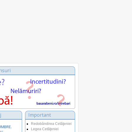
nsuri
j
Important
Redobândirea Cetăţeniei
SUMBRE.
Legea Cetăţeniei
u: