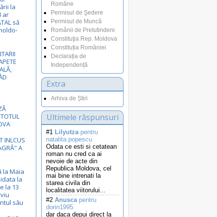
Române
rii la
Permisul de Şedere
8 ar
ATAL să
Permisul de Muncă
moldo-
Românii de Pretutindeni
Constituţia Rep. Moldova
Constituția României
ITARII
Declarația de
APETE
Independență
ALĂ,
ĂD
Extra
Arhiva de Știri
ZĂ
 TOTUL
Ultimele răspunsuri
OVA
#1
Lilyutza
pentru
ST INLCUS
natalita.popescu
Odata ce esti si cetatean
EAGRĂ" A
roman nu cred ca ai
nevoie de acte din
Republica Moldova, cel
ă la Maia
mai bine intrenati la
idata la
starea civila din
e la 13
localitatea viitorului...
rviu
#2
Anusca
pentru
ntul său
dorin1995
dar daca depui direct la