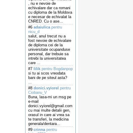
, nu e nevoie de
echivalare dar ca romani
cu diploma de la Moldova
e necesar de echivalat la
CNRED. Cu o ase...
#6
adaiulica
pentru
nicu_d
salut, anul trecut nu a
fost nevoie de echivalare
de diploma cei de la
universitate ocupanduse
personal, dar trebuie sa
intrebi la universitatea
care ...
#7
lilik
pentru Bogdanpop
si tu ai scos vreodata
bani de pe siteul asta?
...
#8
donici.vyiorel
pentru
Ciobanu_V
Buna, lasa-mi un msg pe
e-mail
donici.vyiorel@gmail.com
cu mai multe detalii gen,
orasul in care ai vrea sa
te transferi, la medicina
generala/dentara...
#9
crinna
pentru