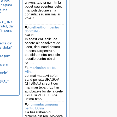
 La PAS
universitate si nu intri la
 baștină
buget sau eventual deloc
e s-a
mai poti depune si la
?
consulat sau mu mai ai
voie ?
nu: „DNA
...
rutul, dar
#3
cielfanthom
pentru
, în sens
dorin1995
Salut!
In acest caz aplici ca
ecte din
oricare alt absolvent de
ardului”
liceu, depunand dosarul
la consulat(pentru a
candida pentru unul din
reșan:
locurile pentru etnici
.
rom...
uvern
#4
marinaian
pentru
Alina
mele”
cei mai marsavi soferi
sand pe ruta BRASOV-
ASFALT
CHISINAU si sunt cei
mai mari tepari. Evitari
autobuzele lor de la orele
19:00 si 21:00. Eu de
ultimu timp ...
#5
luminitacumpana
pentru D0ina
Ca basarabean cu
diploma din rep. Moldova