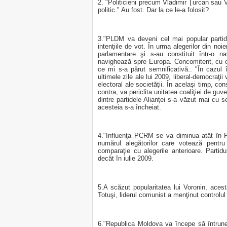
2. "Politicieni precum Vladimir Ţurcan sau Vi
politic." Au fost. Dar la ce le-a folosit?
3."PLDM va deveni cel mai popular partid
intenţiile de vot. În urma alegerilor din n
parlamentare şi s-au constituit într-o n
navighează spre Europa. Concomitent, cu oc
ce mi s-a părut semnificativă.. "În cazul 
ultimele zile ale lui 2009, liberal-democraţi
electoral ale societăţii. În acelaşi timp, 
contra, va periclita unitatea coaliţiei de guv
dintre partidele Alianţei s-a văzut mai cu
acesteia s-a încheiat.
4."Influenţa PCRM se va diminua atât în P
numărul alegătorilor care votează pentru
comparaţie cu alegerile anterioare. Parti
decât în iulie 2009.
5.A scăzut popularitatea lui Voronin, acest
Totuşi, liderul comunist a menţinut control
6."Republica Moldova va începe să întruneas