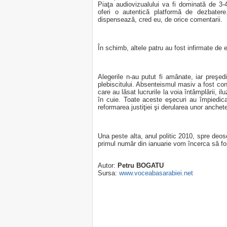
Piaţa audiovizualului va fi dominată de 3-4
oferi o autentică platformă de dezbatere
dispensează, cred eu, de orice comentarii.
În schimb, altele patru au fost infirmate de e
Alegerile n-au putut fi amânate, iar preşedi
plebiscitului. Absenteismul masiv a fost cons
care au lăsat lucrurile la voia întâmplării, 
în cuie. Toate aceste eşecuri au împiedic
reformarea justiţiei şi derularea unor anchet
Una peste alta, anul politic 2010, spre deoseb
primul număr din ianuarie vom încerca să fo
Autor:
Petru BOGATU
Sursa:
www.voceabasarabiei.net