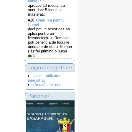
larisa2726
aproape 10 media, ca
sunt doar 5 locuri la
masterat...
#10
adaiulica
pentru
Cornel
deci poti in acest caz sa
aplici pentru un
liceu/colegiu in Romania,
poti beneficia de locurile
acordate de statul Roman
( astfel primind o bursa
de 5...
Login / Înregistrare
Login - utilizator
inregistrat
Crează cont nou
Parteneri