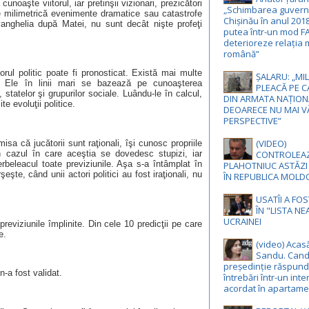
noaşte viitorul, iar pretinşii vizionari, prezicători
„Schimbarea guvernă
e milimetrică evenimente dramatice sau catastrofe
Chișinău în anul 201
anghelia după Matei, nu sunt decât nişte profeţi
putea într-un mod F
deterioreze relația 
română”
torul politic poate fi pronosticat. Există mai multe
ȘALARU: „MIL
ă. Ele în linii mari se bazează pe cunoaşterea
PLEACĂ PE C
, statelor şi grupurilor sociale. Luându-le în calcul,
DIN ARMATA NAȚION
e evoluţii politice.
DEOARECE NU MAI V
PERSPECTIVE”
(VIDEO)
isa că jucătorii sunt raţionali, îşi cunosc propriile
n cazul în care aceştia se dovedesc stupizi, iar
CONTROLEA
erbeleacul toate previziunile. Aşa s-a întâmplat în
PLAHOTNIUC ASTĂZI
şeşte, când unii actori politici au fost iraţionali, nu
ÎN REPUBLICA MOLD
USATÎI A FO
ÎN "LISTA N
UCRAINEI
eviziunile împlinite. Din cele 10 predicţii pe care
e.
(video) Acas
Sandu. Cand
președinție răspund
-a fost validat.
întrebări într-un inte
acordat în apartame