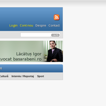
Login
Cont nou
Despre
Contact
e)
Cultură
Interviu / Reportaj
Sport