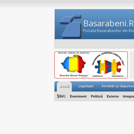
Basarabeni.
Portalul Basarabenilor din R
Acasă
Legislaţie
Întrebări şi răspunsu
Ştiri:
Eveniment
Politică
Externe
Integr