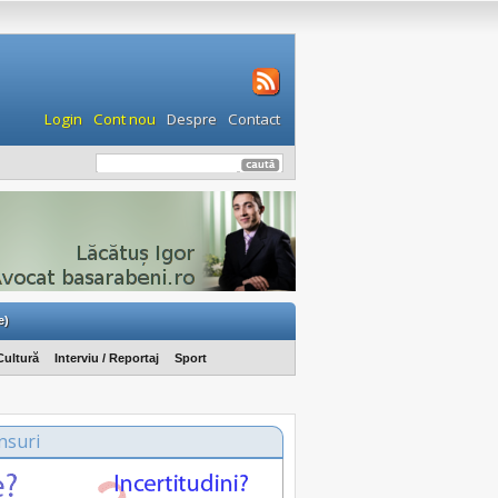
Login
Cont nou
Despre
Contact
e)
Cultură
Interviu / Reportaj
Sport
nsuri