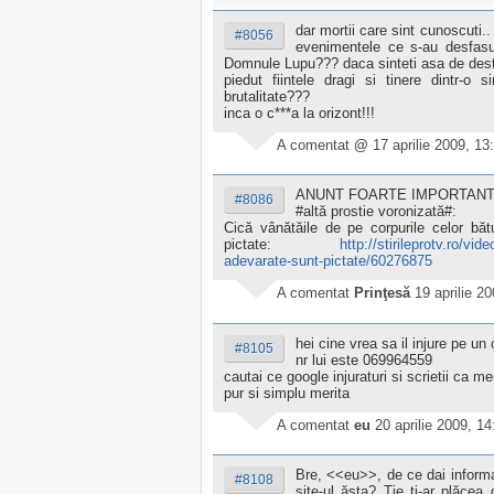
dar mortii care sint cunoscuti.. 
#8056
evenimentele ce s-au desfasur
Domnule Lupu??? daca sinteti asa de destep
piedut fiintele dragi si tinere dintr-o
brutalitate???
inca o c***a la orizont!!!
A comentat
@
17 aprilie 2009, 13
ANUNT FOARTE IMPORTANT
#8086
#altă prostie voronizată#:
Cică vânătăile de pe corpurile celor bătu
pictate:
http://stirileprotv.ro/vi
adevarate-sunt-pictate/60276875
A comentat
Prinţesă
19 aprilie 2
hei cine vrea sa il injure pe 
#8105
nr lui este 069964559
cautai ce google injuraturi si scrietii ca mer
pur si simplu merita
A comentat
eu
20 aprilie 2009, 14
Bre, <<eu>>, de ce dai informaţ
#8108
site-ul ăsta? Tie ţi-ar plăcea 