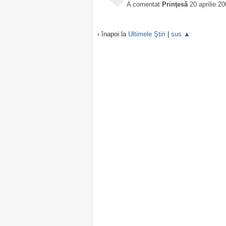
A comentat
Prinţesă
20 aprilie 2
‹ înapoi la
Ultimele Ştiri
|
sus ▲