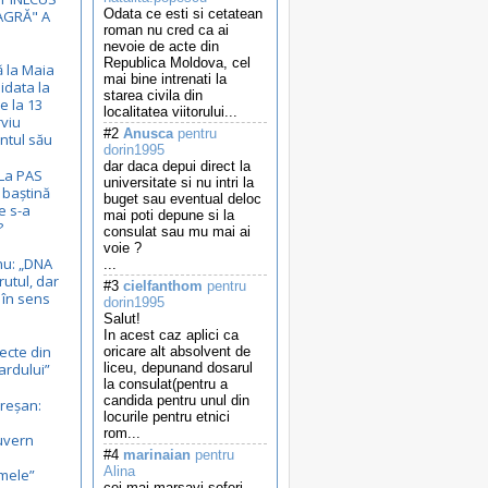
Odata ce esti si cetatean
EAGRĂ" A
roman nu cred ca ai
nevoie de acte din
Republica Moldova, cel
ă la Maia
mai bine intrenati la
idata la
starea civila din
e la 13
localitatea viitorului...
rviu
#2
Anusca
pentru
ntul său
dorin1995
dar daca depui direct la
 La PAS
universitate si nu intri la
 baștină
buget sau eventual deloc
e s-a
mai poti depune si la
?
consulat sau mu mai ai
voie ?
nu: „DNA
...
rutul, dar
#3
cielfanthom
pentru
, în sens
dorin1995
Salut!
In acest caz aplici ca
ecte din
oricare alt absolvent de
ardului”
liceu, depunand dosarul
la consulat(pentru a
candida pentru unul din
reșan:
locurile pentru etnici
.
rom...
uvern
#4
marinaian
pentru
Alina
mele”
cei mai marsavi soferi