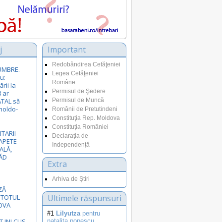
j
Important
Redobândirea Cetăţeniei
SUMBRE.
Legea Cetăţeniei
u:
Române
rii la
Permisul de Şedere
8 ar
ATAL să
Permisul de Muncă
moldo-
Românii de Pretutindeni
Constituţia Rep. Moldova
Constituția României
ITARII
Declarația de
APETE
Independență
ALĂ,
ĂD
Extra
Arhiva de Știri
ZĂ
 TOTUL
Ultimele răspunsuri
OVA
#1
Lilyutza
pentru
ST INLCUS
natalita.popescu