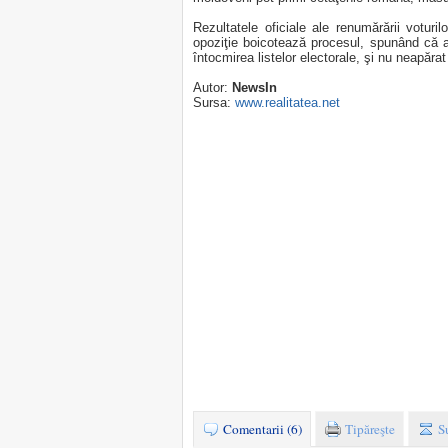
Rezultatele oficiale ale renumărării voturil
opoziţie boicotează procesul, spunând că 
întocmirea listelor electorale, şi nu neapărat
Autor:
NewsIn
Sursa:
www.realitatea.net
Comentarii (6)
Tipăreşte
S