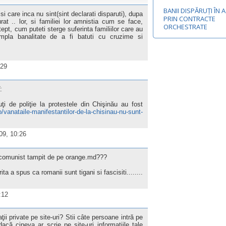
BANII DISPĂRUȚI ÎN 
si care inca nu sint(sint declarati disparuti), dupa
PRIN CONTRACTE
at .. lor, si familiei lor amnistia cum se face,
ORCHESTRATE
t, cum puteti sterge suferinta familiilor care au
 simpla banalitate de a fi batuti cu cruzime si
:29
:
ţi de poliţie la protestele din Chişinău au fost
deo/vanataile-manifestantilor-de-la-chisinau-nu-sunt-
009, 10:26
un comunist tampit de pe orange.md???
ita a spus ca romanii sunt tigani si fascisiti........
:12
ii private pe site-uri? Stii câte persoane intră pe
dacă cineva ar scrie pe site-uri informaţiile tale