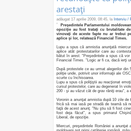
arestaţi
adăugat
17 aprilie 2009, 08:45
, la
Interviu /
Preşedintele Parlamentului moldovean,
opoziţie au fost trataţi cu brutalitate d
vinovaţi de aceste fapte nu ar trebui pe
aplice şi lor, relatează Financial Times.
Lupu a spus că amnistia anunţată miercuri
aplice atât protestatarilor care au contestat
bătut în arest. "Preşedintele a spus că vor fi
Financial Times. "Logic ar fi ca, dacă ierţi un
După protestele ce au urmat alegerilor din 5
poliţie unde, potrivit unor informaţii ale OS
scurte cu închisoarea.
Lupu a spus că poliţiştii au reacţionat emoţio
cursul protestelor, care au degenerat în violen
200 - şi au văzut cât de grav răniţi erau", a e
Voronin a anunţat amnistia după 10 zile de t
frică să mai iasă pe stradă de teamă să nu 
faţă de acest anunţ. "Nu ştiu să fi fost cinev
fost deja făcut", a spus primarul Chişină
Liberal, de opoziţie.
Miercuri, preşedintele României a anunţat 
moldoveni pot primi cetăţenie română, măsur