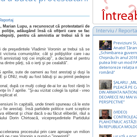
 Reportaj
 Marian Lupu, a recunoscut că protestatarii de
Interviu / Reporta
e poliţie, adăugând însă că ofiţerii care se fac
depsiţi, pentru că amnistia ar trebui să li se
Previziuni 
Anatol Țăran
 de preşedintele Vladimir Voronin ar trebui să se
„Schimbarea guvernă
 victoria comuniştilor, cât şi poliţiştilor care i-au
Chișinău în anul 201
 amnistiaţi toţi cei implicaţi", a declarat el pentru
putea într-un mod F
a dintre părţi, să o ierţi şi pe cealaltă".
deterioreze relația 
română”
 aprilie, sute de oameni au fost arestaţi şi duşi la
CE şi ONU, mulţi au fost bătuţi şi au primit pedepse
ȘALARU: „MIL
nal, după ce mulţi colegi de-ai lor au fost răniţi în
PLEACĂ PE C
ţe în 7 aprilie. "Şi-au vizitat colegii la spital - vreo
DIN ARMATA NAȚION
xplicat el.
DEOARECE NU MAI V
PERSPECTIVE”
ensiuni în capitală, unde tinerii spuneau că le este
fie arestaţi. Însă partidele politice sunt sceptice
(VIDEO)
a eliberat şi chiar dacă s-au făcut eliberări, răul a
CONTROLEA
ului Dorin Chirtoacă, vicepreşedintele Partidului
PLAHOTNIUC ASTĂZI
ÎN REPUBLICA MOLD
accelerarea procesului prin care aproape un milion
ă pe care Voronin a numit-o "ingerinţă".
USATÎI A FO