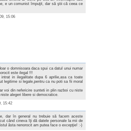
ne, e un comunist împuţit, dar să ştii că ceea ce
009, 15:06
 doar o domnisoara daca spui ca datul unui numar
rocit este ilegal !!!
ntrat in ilegalitate dupa 6 aprilie,asa ca toate
t legitime si legale,pentru ca nu poti sa fii moral
r voi din nefericire sunteti in plin razboi cu niste
niste alegeri libere si democratice.
9, 15:42
te, dar în general nu trebuie să facem aceste
ăcut când cineva îţi dă datele personale la mii de
stul ăsta nenorocit am putea face o excepţie! :-)