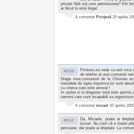
private fără a-ţi cere permisiunea? Ehi bi
ai făcut tu este ilegal.
A comentat
Prinţesă
20 aprilie 2
Printeso,se vede ca esti inca
#8109
de telefon al unui comunist neno
Draga mea,comunistii de la Chisinau au i
metodele de lupta impotriva lor sunt absolu
cu cineva care este amoral !
In razboi si in dragoste totul este permis,ia
oameni care sunt incapabili sa organizeze 
A comentat
micael
20 aprilie 200
Da, Micaele, poate ai drepta
#8110
lucruri. Nu cred că e foarte pl
persoane, dar poate ai dreptate. La comuni