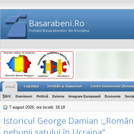
Basarabeni.Ro
Portalul Basarabenilor din România
Acasă
Legislaţie
Întrebări şi răspunsuri
Centre Universitare (Roman
Ştiri:
Eveniment
Politică
Externe
Integrare Europeană
Economie
Socia
7 august 2026, ora locală: 18:18
Istoricul George Damian :„Români
nebunii satului în Ucraina“