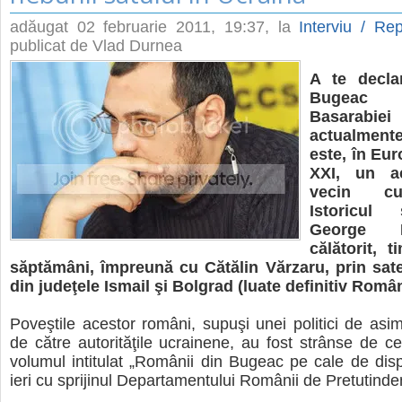
adăugat
02 februarie 2011, 19:37
, la
Interviu / Rep
publicat de Vlad Durnea
A te decla
Bugeac
Basarabie
actualmente
este, în Eur
XXI, un a
vecin cu
Istoricul 
George 
călătorit, 
săptămâni, împreună cu Cătălin Vărzaru, prin sat
din judeţele Ismail şi Bolgrad (luate definitiv Român
Poveştile acestor români, supuşi unei politici de asim
de către autorităţile ucrainene, au fost strânse de cei
volumul intitulat „Românii din Bugeac pe cale de dispa
ieri cu sprijinul Departamentului Românii de Pretutinde