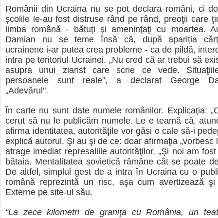
Românii din Ucraina nu se pot declara români, ci do
şcolile le-au fost distruse rând pe rând, preoţii care ţ
limba română - bătuţi şi ameninţaţi cu moartea. A
Damian nu se teme însă că, după apariţia cărţii,
ucrainene i-ar putea crea probleme - ca de pildă, inter
intra pe teritoriul Ucrainei. „Nu cred că ar trebui să ex
asupra unui ziarist care scrie ce vede. Situaţiil
persoanele sunt reale", a declarat George D
„Adevărul".
În carte nu sunt date numele românilor. Explicaţia: 
cerut să nu le publicăm numele. Le e teamă că, atunc
afirma identitatea, autorităţile vor găsi o cale să-i pe
explică autorul. Şi au şi de ce: doar afirmaţia „vorbes
atrage imediat represaliile autorităţilor. „Şi noi am fos
bătaia. Mentalitatea sovietică rămâne cât se poate de
De altfel, simplul gest de a intra în Ucraina cu o publ
română reprezintă un risc, aşa cum avertizează şi 
Externe pe site-ul său.
“La zece kilometri de graniţa cu România, un tea