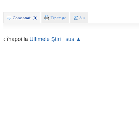
Comentarii (0)
Tipăreşte
Sus
‹ înapoi la
Ultimele Ştiri
|
sus ▲