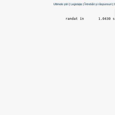
Ultimele știri
|
Legislație
|
Întrebări și răspunsuri
|
randat în 	1.